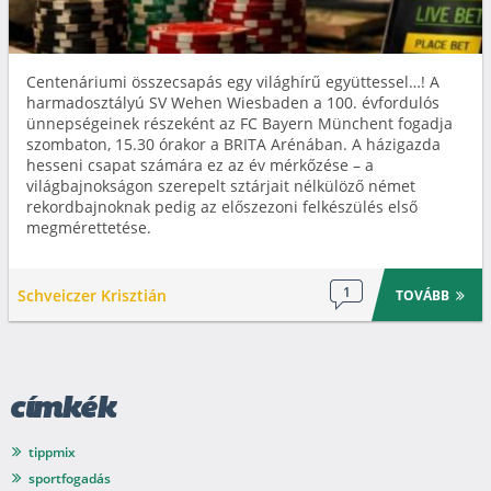
Centenáriumi összecsapás egy világhírű együttessel…! A
harmadosztályú SV Wehen Wiesbaden a 100. évfordulós
ünnepségeinek részeként az FC Bayern Münchent fogadja
szombaton, 15.30 órakor a BRITA Arénában. A házigazda
hesseni csapat számára ez az év mérkőzése – a
világbajnokságon szerepelt sztárjait nélkülöző német
rekordbajnoknak pedig az előszezoni felkészülés első
megmérettetése.
1
Schveiczer Krisztián
TOVÁBB
címkék
tippmix
sportfogadás