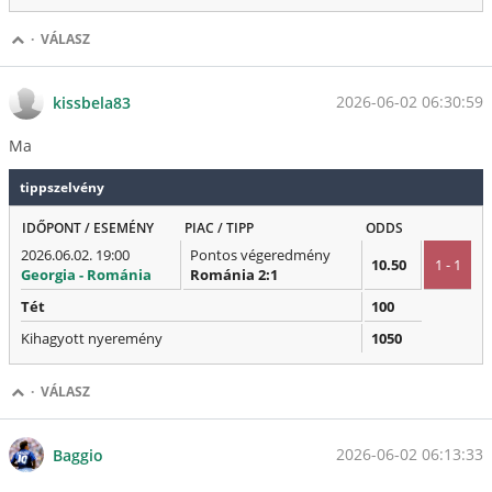
·
VÁLASZ
2026-06-02 06:30:59
kissbela83
Ma
tippszelvény
IDŐPONT / ESEMÉNY
PIAC / TIPP
ODDS
2026.06.02. 19:00
Pontos végeredmény
10.50
1 - 1
Georgia - Románia
Románia 2:1
Tét
100
Kihagyott nyeremény
1050
·
VÁLASZ
2026-06-02 06:13:33
Baggio