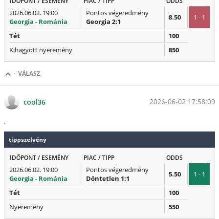
IDŐPONT / ESEMÉNY
PIAC / TIPP
ODDS
2026.06.02. 19:00
Pontos végeredmény
8.50
1 - 1
Georgia - Románia
Georgia 2:1
Tét
100
Kihagyott nyeremény
850
·
VÁLASZ
2026-06-02 17:58:09
cool36
.
tippszelvény
IDŐPONT / ESEMÉNY
PIAC / TIPP
ODDS
2026.06.02. 19:00
Pontos végeredmény
5.50
1 - 1
Georgia - Románia
Döntetlen 1:1
Tét
100
Nyeremény
550