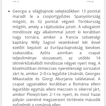
Georgia a világbajnoki selejtezőkben 13 ponttal
maradt le a csoportgyőztes Spanyolország
mögött, és tíz ponttal végzett Törökország
mögött, amely a rájátszásba jutott. A válogatott
mindössze egy alkalommal jutott ki korábban
nagy tornára, amikor a francia szövetségi
kapitány Willy Sagnol vezetésével két évvel
ezelőtt bejutott az Európa-bajnokság kieséses
szakaszába. Azóta azonban a csapat
teljesítménye visszaesett, az utóbbi 14
tétmérkőzéséből mindössze négyet nyert meg. A
közelmúltban ötmeccses nyeretlenségi sorozatot
zárt le, amikor 2–0-ra legyőzte Litvániát, Georges
Mikautadze és Giorgi Aburjania találataival. A
csapat ugyanakkor korábban a Románia elleni
legutóbbi egymás elleni meccsen is sikerrel járt,
amikor Ploiești-ben 2–1-re nyert, és most hazai
pályán szeretné megszerezni története második
győzelmét a románok ellen.