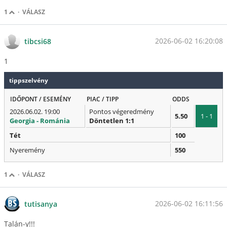
1
·
VÁLASZ
2026-06-02 16:20:08
tibcsi68
1
tippszelvény
IDŐPONT / ESEMÉNY
PIAC / TIPP
ODDS
2026.06.02. 19:00
Pontos végeredmény
5.50
1 - 1
Georgia - Románia
Döntetlen 1:1
Tét
100
Nyeremény
550
1
·
VÁLASZ
2026-06-02 16:11:56
tutisanya
Talán-y!!!