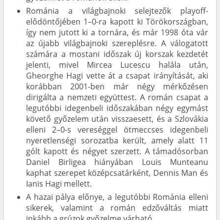
Románia a világbajnoki selejtezők playoff-
elődöntőjében 1–0-ra kapott ki Törökországban,
így nem jutott ki a tornára, és már 1998 óta vár
az újabb világbajnoki szereplésre. A válogatott
számára a mostani időszak új korszak kezdetét
jelenti, mivel Mircea Lucescu halála után,
Gheorghe Hagi vette át a csapat irányítását, aki
korábban 2001-ben már négy mérkőzésen
dirigálta a nemzeti együttest. A román csapat a
legutóbbi idegenbeli időszakában négy egymást
követő győzelem után visszaesett, és a Szlovákia
elleni 2–0-s vereséggel ötmeccses idegenbeli
nyeretlenségi sorozatba került, amely alatt 11
gólt kapott és négyet szerzett. A támadósorban
Daniel Birligea hiányában Louis Munteanu
kaphat szerepet középcsatárként, Dennis Man és
Ianis Hagi mellett.
A hazai pálya előnye, a legutóbbi Románia elleni
sikerek, valamint a román edzőváltás miatt
inkább a grúzok győzelme várható.