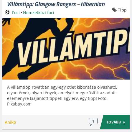
Villámtipp: Glasgow Rangers – Hibernian
Tipp
Foci
•
Nemzetközi foci
A villámtipp rovatban egy-egy ötlet kibontása olvasható,
olyan érvek, olyan tények, amelyek megerősítik az adott
eseményre kiajánlott tippet! Egy érv, egy tipp! Fotó:
Pixabay.com
1
Anikó
TOVÁBB