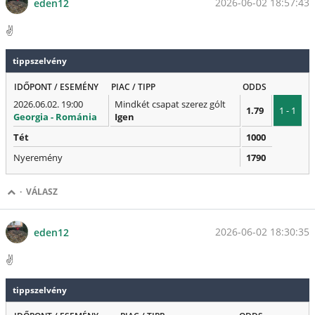
2026-06-02 18:57:43
eden12
✌️
tippszelvény
IDŐPONT / ESEMÉNY
PIAC / TIPP
ODDS
2026.06.02. 19:00
Mindkét csapat szerez gólt
1.79
1 - 1
Georgia - Románia
Igen
Tét
1000
Nyeremény
1790
·
VÁLASZ
2026-06-02 18:30:35
eden12
✌️
tippszelvény