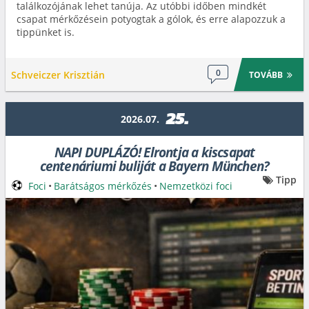
találkozójának lehet tanúja. Az utóbbi időben mindkét
csapat mérkőzésein potyogtak a gólok, és erre alapozzuk a
tippünket is.
0
Schveiczer Krisztián
TOVÁBB
25.
2026.07.
NAPI DUPLÁZÓ! Elrontja a kiscsapat
centenáriumi buliját a Bayern München?
Tipp
Foci
•
Barátságos mérkőzés
•
Nemzetközi foci