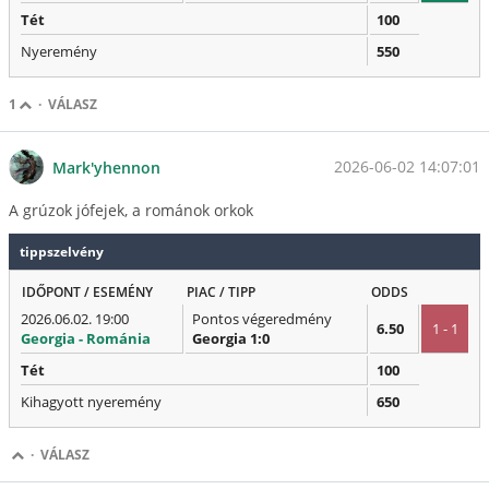
Tét
100
Nyeremény
550
1
·
VÁLASZ
2026-06-02 14:07:01
Mark'yhennon
A grúzok jófejek, a románok orkok
tippszelvény
IDŐPONT / ESEMÉNY
PIAC / TIPP
ODDS
2026.06.02. 19:00
Pontos végeredmény
6.50
1 - 1
Georgia - Románia
Georgia 1:0
Tét
100
Kihagyott nyeremény
650
·
VÁLASZ