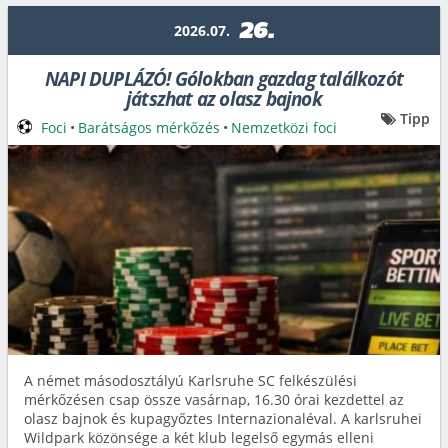
26.
2026.07.
NAPI DUPLÁZÓ! Gólokban gazdag találkozót
játszhat az olasz bajnok
Tipp
Foci
•
Barátságos mérkőzés
•
Nemzetközi foci
A német másodosztályú Karlsruhe SC felkészülési
mérkőzésen csap össze vasárnap, 16.30 órai kezdettel az
olasz bajnok és kupagyőztes Internazionaléval. A karlsruhei
Wildpark közönsége a két klub legelső egymás elleni