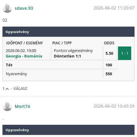
2026-06-02 11:20:07
sdave.93
02
tippszelvény
IDŐPONT / ESEMÉNY
PIAC / TIPP
ODDS
2026.06.02. 19:00
Pontos végeredmény
5.50
1 - 1
Georgia - Románia
Döntetlen 1:1
Tét
100
Nyeremény
550
1
·
VÁLASZ
2026-06-02 10:43:29
Mort74
.
tippszelvény