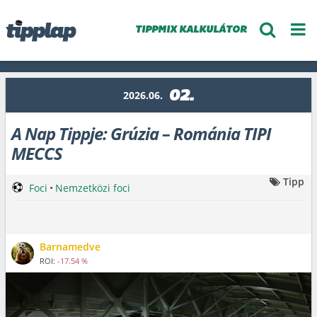
TIPPMIX KALKULÁTOR
02.
2026.06.
A Nap Tippje: Grúzia – Románia TIPI
MECCS
Tipp
Foci
•
Nemzetközi foci
Barnamedve
ROI:
-17.54 %