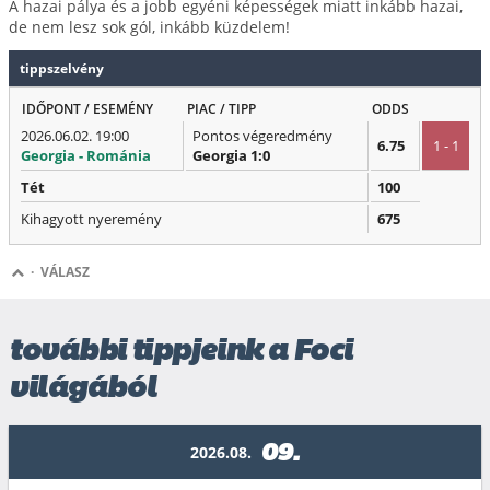
A hazai pálya és a jobb egyéni képességek miatt inkább hazai,
de nem lesz sok gól, inkább küzdelem!
tippszelvény
IDŐPONT / ESEMÉNY
PIAC / TIPP
ODDS
2026.06.02. 19:00
Pontos végeredmény
6.75
1 - 1
Georgia - Románia
Georgia 1:0
Tét
100
Kihagyott nyeremény
675
·
VÁLASZ
további tippjeink a Foci
világából
09.
2026.08.