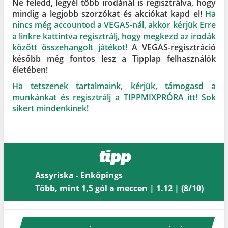
Ne feledd, legyél több irodánál is regisztrálva, hogy
mindig a legjobb szorzókat és akciókat kapd el!
Ha
nincs még accountod a VEGAS-nál, akkor kérjük Erre
a linkre kattintva regisztrálj, hogy megkezd az irodák
között összehangolt játékot!
A VEGAS-regisztráció
később még fontos lesz a Tipplap felhasználók
életében!
Ha tetszenek tartalmaink, kérjük, támogasd a
munkánkat és regisztrálj a TIPPMIXPRÓRA itt! Sok
sikert mindenkinek!
tipp
Assyriska - Enköpings
Több, mint 1,5 gól a meccen | 1.12 | (8/10)