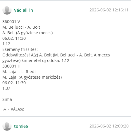
2026-06-02 12:16:11
Vác_all_in
360001 V
M. Bellucci - A. Bolt
A. Bolt (A győztese meccs)
06.02. 11:30
1,12
Esemény frissítés:
Oddsváltozás! A(z) A. Bolt (M. Bellucci - A. Bolt, A meccs
győztese) kimenetel új oddsa: 1,12
330001 H
M. Lajal - L. Riedi
M. Lajal (A győztese mérkőzés)
06.02. 11:30
1,37
Sima
·
VÁLASZ
2026-06-02 12:09:20
tomi65