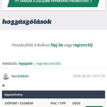
ITT VANNAK A LEGÚJABB TIPPMIXPRO PROMÓCIÓK!
hozzászólások
Hozzászólás írásához
lépj be
vagy
regisztrálj
!
legújabb
|
legnépszerűbb
RENDEZÉS:
2026-06-02 19:57:50
Norbi0609
🍀
tippszelvény
IDŐPONT / ESEMÉNY
PIAC / TIPP
ODDS