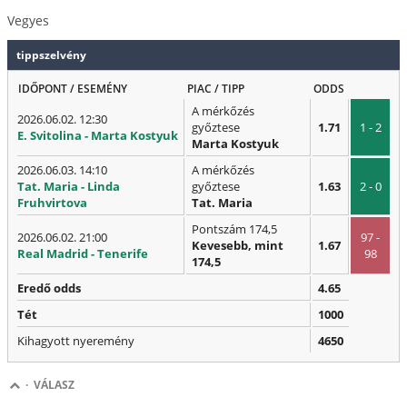
Vegyes
tippszelvény
IDŐPONT / ESEMÉNY
PIAC / TIPP
ODDS
A mérkőzés
2026.06.02. 12:30
győztese
1.71
1 - 2
E. Svitolina - Marta Kostyuk
Marta Kostyuk
2026.06.03. 14:10
A mérkőzés
Tat. Maria - Linda
győztese
1.63
2 - 0
Fruhvirtova
Tat. Maria
Pontszám 174,5
2026.06.02. 21:00
97 -
Kevesebb, mint
1.67
Real Madrid - Tenerife
98
174,5
Eredő odds
4.65
Tét
1000
Kihagyott nyeremény
4650
·
VÁLASZ