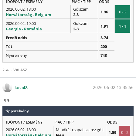
IDŐPONT / ESEMÉNY
PIAC / TIPP
ODDS
2026.06.02. 18:00
Gólszám
1.96
0 - 2
Horvátország - Belgium
2-3
2026.06.02. 19:00
Gólszám
1.91
1 - 1
Georgia - Románia
2-3
Eredő odds
3.74
Tét
200
Nyeremény
748
2
·
VÁLASZ
2026-06-02 13:35:56
laca48
tipp
tippszelvény
IDŐPONT / ESEMÉNY
PIAC / TIPP
ODDS
2026.06.02. 18:00
Mindkét csapat szerez gólt
1.59
0 - 2
Horvátország - Belgium
Igen