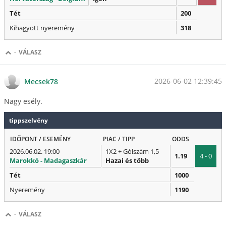
Tét
200
Kihagyott nyeremény
318
·
VÁLASZ
2026-06-02 12:39:45
Mecsek78
Nagy esély.
tippszelvény
IDŐPONT / ESEMÉNY
PIAC / TIPP
ODDS
2026.06.02. 19:00
1X2 + Gólszám 1,5
1.19
4 - 0
Marokkó - Madagaszkár
Hazai és több
Tét
1000
Nyeremény
1190
·
VÁLASZ