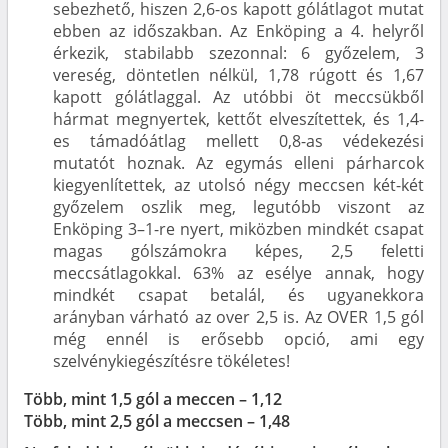
sebezhető, hiszen 2,6-os kapott gólátlagot mutat
ebben az időszakban. Az Enköping a 4. helyről
érkezik, stabilabb szezonnal: 6 győzelem, 3
vereség, döntetlen nélkül, 1,78 rúgott és 1,67
kapott gólátlaggal. Az utóbbi öt meccsükből
hármat megnyertek, kettőt elveszítettek, és 1,4-
es támadóátlag mellett 0,8-as védekezési
mutatót hoznak. Az egymás elleni párharcok
kiegyenlítettek, az utolsó négy meccsen két-két
győzelem oszlik meg, legutóbb viszont az
Enköping 3–1-re nyert, miközben mindkét csapat
magas gólszámokra képes, 2,5 feletti
meccsátlagokkal. 63% az esélye annak, hogy
mindkét csapat betalál, és ugyanekkora
arányban várható az over 2,5 is. Az OVER 1,5 gól
még ennél is erősebb opció, ami egy
szelvénykiegészítésre tökéletes!
Több, mint 1,5 gól a meccen – 1,12
Több, mint 2,5 gól a meccsen – 1,48