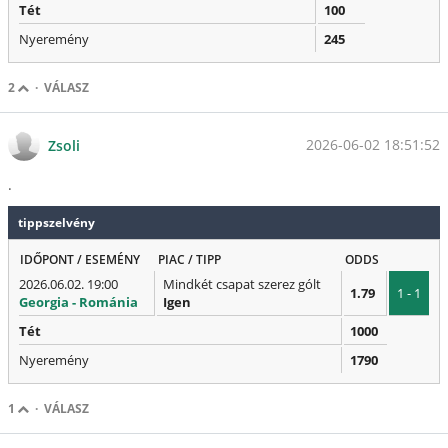
Tét
100
Nyeremény
245
2
·
VÁLASZ
2026-06-02 18:51:52
Zsoli
.
tippszelvény
IDŐPONT / ESEMÉNY
PIAC / TIPP
ODDS
2026.06.02. 19:00
Mindkét csapat szerez gólt
1.79
1 - 1
Georgia - Románia
Igen
Tét
1000
Nyeremény
1790
1
·
VÁLASZ