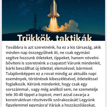
Továbbra is azt szeretnénk, ha ez a kis társaság, akik
minden nap összegyűlnek itt, ne csak egymást
segítve hozzunk ötleteket, tippeket, hanem növelni-
bővíteni is szeretnénk a csapatot! Várunk mindenkit,
bárki beszállhat új ötlettel, elemzéssel, bármivel.
Tulajdonképpen ez a rovat mindig az aktuális napi
események, történések kibeszélésével, ötleteléssel
foglalkozik. Kérünk mindenkit, hogy csak egy
sorszámmal-, vagy még anélkül sem, ne szemetelje
tele 30-40 tippel a topicot, mert azzal zavarja a
konstruktívan résztvevők szórakozását! Legyünk
figyelemmel egymásra! Várjuk a hozzászólásokat,