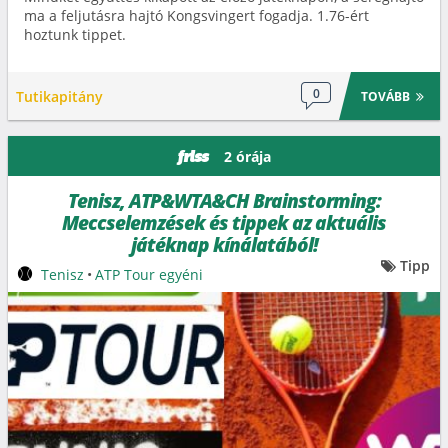
ma a feljutásra hajtó Kongsvingert fogadja. 1.76-ért
hoztunk tippet.
0
Tutikapitány
TOVÁBB
2 órája
friss
Tenisz, ATP&WTA&CH Brainstorming:
Meccselemzések és tippek az aktuális
játéknap kínálatából!
Tipp
Tenisz
•
ATP Tour egyéni