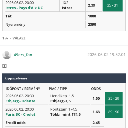
2026.06.02. 20:00
1X2
2.39
35 - 31
Istres - Pays d'Aix UC
Istres
Tét
1000
Nyeremény
2390
1
·
VÁLASZ
2026-06-02 19:52:01
49ers_fan
1️⃣
tippszelvény
IDŐPONT / ESEMÉNY
PIAC / TIPP
ODDS
2026.06.02. 20:30
Hendikep -1,5
1.50
35 - 29
Esbjerg - Odense
Esbjerg -1,5
2026.06.02. 20:00
Pontszám 174,5
1.63
89 - 90
Paris BC - Cholet
Több, mint 174,5
Eredő odds
2.45