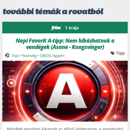
további témák a rovatból
1 órája
friss
Napi Favorit A-tipp: Nem hibázhatnak a
vendégek (Asane - Kongsvinger)
Tipp
Foci
•
Norvég
•
OBOS-ligaen
Mindkét együttes kikapott az előző játéknapon, a sereghajtó