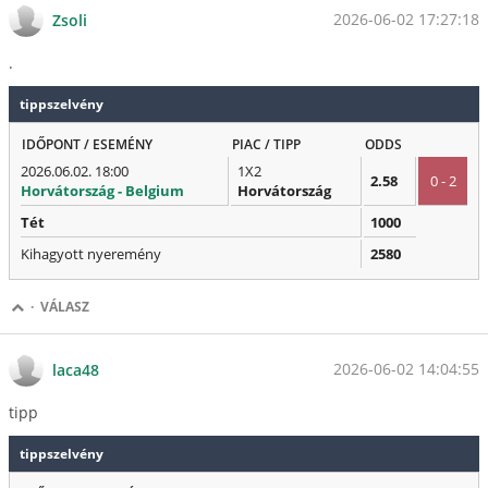
2026-06-02 17:27:18
Zsoli
.
tippszelvény
IDŐPONT / ESEMÉNY
PIAC / TIPP
ODDS
2026.06.02. 18:00
1X2
2.58
0 - 2
Horvátország - Belgium
Horvátország
Tét
1000
Kihagyott nyeremény
2580
·
VÁLASZ
2026-06-02 14:04:55
laca48
tipp
tippszelvény