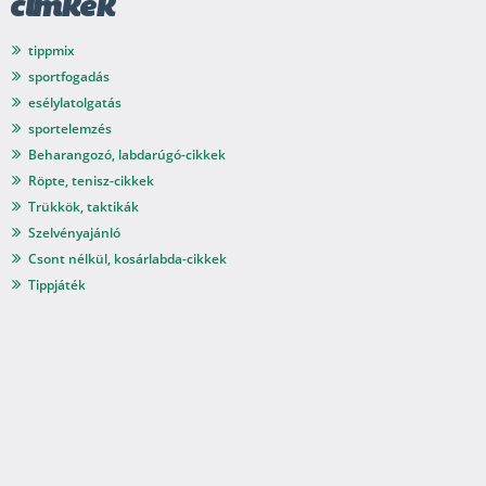
címkék
tippmix
sportfogadás
esélylatolgatás
sportelemzés
Beharangozó, labdarúgó-cikkek
Röpte, tenisz-cikkek
Trükkök, taktikák
Szelvényajánló
Csont nélkül, kosárlabda-cikkek
Tippjáték