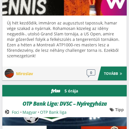
Új hét kezdődik, immáron az augusztust tapossuk, hamar
vége szakad a nyárnak. Rohamosan közeleg az idény
negyedik-, utolsó Grand Slam tornája, a US Open, amire
már gőzerővel folyik a felkészülés a tengerentúli tornákon.
Ezen a héten a Montreali ATP1000-res masters lesz a
főrendezvény, de lesz néhány challenger torna is. Ezekből
szemezgetünk!
0
Miroslav
TOVÁBB
5 órája
friss
OTP Bank Liga: DVSC – Nyíregyháza
Tipp
Foci
•
Magyar
•
OTP Bank liga