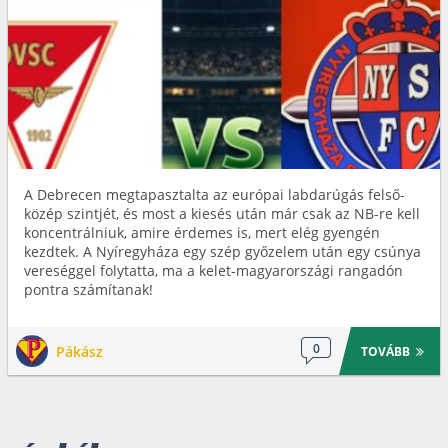
A Debrecen megtapasztalta az európai labdarúgás felső-
közép szintjét, és most a kiesés után már csak az NB-re kell
koncentrálniuk, amire érdemes is, mert elég gyengén
kezdtek. A Nyíregyháza egy szép győzelem után egy csúnya
vereséggel folytatta, ma a kelet-magyarországi rangadón
pontra számítanak!
0
Pákász
TOVÁBB