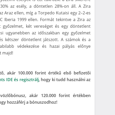
0% az esély, a döntetlen 28%-on áll. A Zira
az Araz ellen, míg a Torpedo Kutaisi egy 2–2-es
C Iberia 1999 ellen. Formát tekintve a Zira az
 győzelmet, két vereséget és egy döntetlent
aisi ugyanebben az időszakban egy győzelmet
 és kétszer döntetlent játszott. A számok és a
abilabb védekezése és hazai pályás előnye
t majd!
ő, akár 100.000 forint értékű első befizetői
nts IDE és regisztrálj
, hogy ki tudd használni az
vözlőbónusz, akár 120.000 forint értékben
hogy hozzáférj a bónuszodhoz!