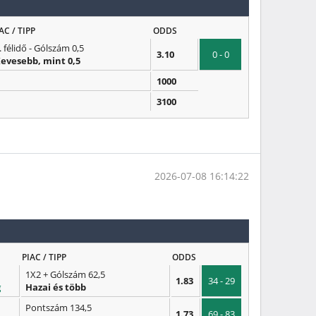
AC / TIPP
ODDS
. félidő - Gólszám 0,5
3.10
0 - 0
evesebb, mint 0,5
1000
3100
2026-07-08 16:14:22
PIAC / TIPP
ODDS
1X2 + Gólszám 62,5
1.83
34 - 29
g
Hazai és több
Pontszám 134,5
1.73
69 - 83