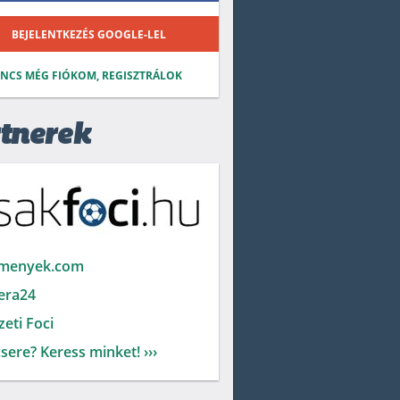
BEJELENTKEZÉS GOOGLE-LEL
INCS MÉG FIÓKOM, REGISZTRÁLOK
tnerek
menyek.com
era24
eti Foci
sere? Keress minket! ›››