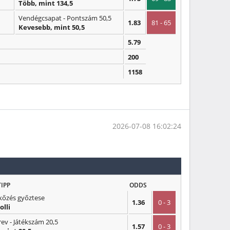
Több, mint 134,5
Vendégcsapat - Pontszám 50,5
1.83
81 - 65
Kevesebb, mint 50,5
5.79
200
1158
2026-07-08 16:02:24
TIPP
ODDS
kőzés győztese
1.36
0 - 3
olli
rev - Játékszám 20,5
1.57
0 - 3