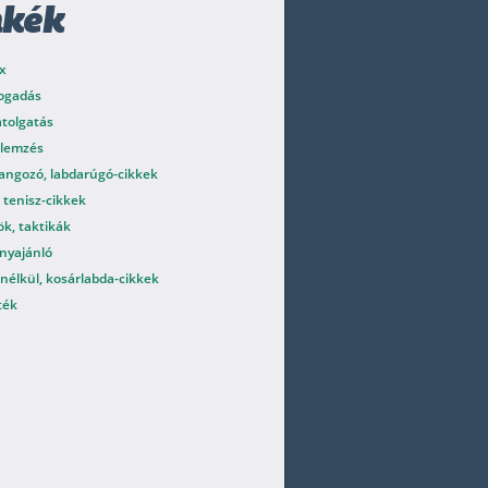
mkék
x
fogadás
atolgatás
elemzés
angozó, labdarúgó-cikkek
 tenisz-cikkek
k, taktikák
nyajánló
nélkül, kosárlabda-cikkek
ték