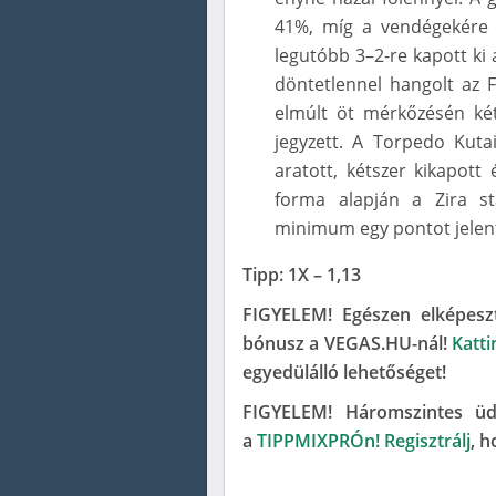
41%, míg a vendégekére 3
legutóbb 3–2-re kapott ki 
döntetlennel hangolt az F
elmúlt öt mérkőzésén két
jegyzett. A Torpedo Kut
aratott, kétszer kikapott
forma alapján a Zira st
minimum egy pontot jelen
Tipp: 1X – 1,13
FIGYELEM! Egészen elképeszt
bónusz a VEGAS.HU-nál!
Katti
egyedülálló lehetőséget!
FIGYELEM! Háromszintes üd
a
TIPPMIXPRÓn! Regisztrálj
, 