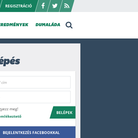
REGISZTRÁCIÓ
EREDMÉNYEK
DUMALÁDA
épés
gyezz meg!
BELÉPEK
emlékeztető
BEJELENTKEZÉS FACEBOOKKAL