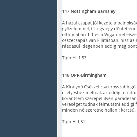
147.
Nottingham-Barnsley
A hazai csapat jól kezdte a bajnokság
győzelemmel, ill. egy-egy döntetlen
otthonában 1-1 és a Wigan-nél elsze
összecsapás van kilátásban, hisz az a
ráadásul idegenben eddig még ponto
Tipp:
H
. 1,53.
148.
QPR-Birmingham
A Királynő Csőszei csak rosszabb gó
esélyeshez méltóak az eddigi eredm
korántsem szerepel ilyen parádésan
vereséget tudnak felmutatni eddigi f
minden nő szeretne hallani: karcsú.
Tipp:
H
.1,51.