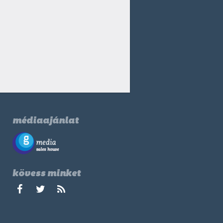
médiaajánlat
kövess minket