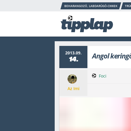
BEHARANGOZÓ, LABDARÚGÓ-CIKKEK
TRÜ
2013.09.
Angol keringő
14.
Foci
Az Imi