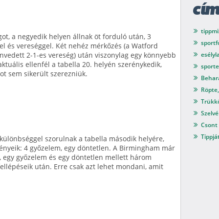
cí
tippmi
ot, a negyedik helyen állnak öt forduló után, 3
sport
nel és vereséggel. Két nehéz mérkőzés (a Watford
nvedett 2-1-es vereség) után viszonylag egy könnyebb
esélyl
ktuális ellenfél a tabella 20. helyén szerénykedik,
sport
t sem sikerült szerezniük.
Behar
Röpte,
Trükkö
Szelvé
Csont 
Tippjá
lkülönbséggel szorulnak a tabella második helyére,
ényeik: 4 győzelem, egy döntetlen. A Birmingham már
, egy győzelem és egy döntetlen mellett három
ellépéseik után. Erre csak azt lehet mondani, amit