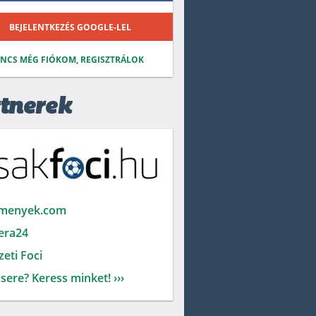
BEJELENTKEZÉS GOOGLE-LEL
INCS MÉG FIÓKOM, REGISZTRÁLOK
tnerek
menyek.com
era24
eti Foci
sere? Keress minket! ›››