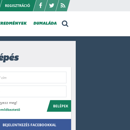
REGISZTRÁCIÓ
EREDMÉNYEK
DUMALÁDA
épés
gyezz meg!
BELÉPEK
emlékeztető
BEJELENTKEZÉS FACEBOOKKAL