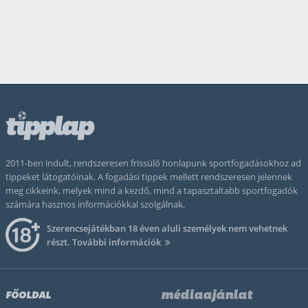
2011-ben indult, rendszeresen frissülő honlapunk sportfogadásokhoz ad
tippeket látogatóinak. A fogadási tippek mellett rendszeresen jelennek
meg cikkeink, melyek mind a kezdő, mind a tapasztaltabb sportfogadók
számára hasznos információkkal szolgálnak.
Szerencsejátékban 18 éven aluli személyek nem vehetnek
részt.
További információk
médiaajánlat
FŐOLDAL