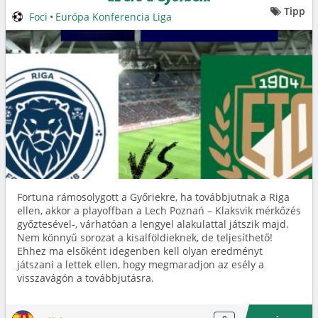
Tipp
Foci
•
Európa Konferencia Liga
Fortuna rámosolygott a Győriekre, ha továbbjutnak a Riga
ellen, akkor a playoffban a Lech Poznań – Klaksvik mérkőzés
győztesével-, várhatóan a lengyel alakulattal játszik majd.
Nem könnyű sorozat a kisalföldieknek, de teljesíthető!
Ehhez ma elsőként idegenben kell olyan eredményt
játszani a lettek ellen, hogy megmaradjon az esély a
visszavágón a továbbjutásra.