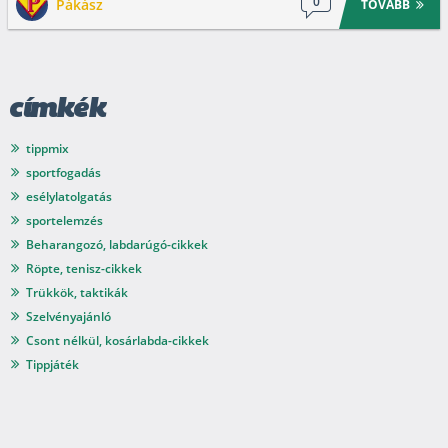
0
Pákász
TOVÁBB
címkék
tippmix
sportfogadás
esélylatolgatás
sportelemzés
Beharangozó, labdarúgó-cikkek
Röpte, tenisz-cikkek
Trükkök, taktikák
Szelvényajánló
Csont nélkül, kosárlabda-cikkek
Tippjáték