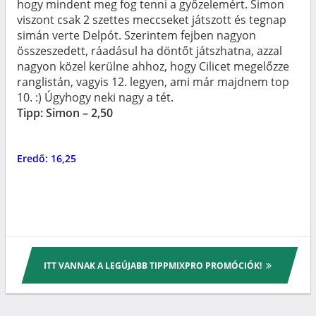
hogy mindent meg fog tenni a győzelemért. Simon
viszont csak 2 szettes meccseket játszott és tegnap
simán verte Delpót. Szerintem fejben nagyon
összeszedett, ráadásul ha döntőt játszhatna, azzal
nagyon közel kerülne ahhoz, hogy Cilicet megelőzze
ranglistán, vagyis 12. legyen, ami már majdnem top
10. :) Úgyhogy neki nagy a tét.
Tipp: Simon – 2,50
Eredő: 16,25
ITT VANNAK A LEGÚJABB TIPPMIXPRO PROMÓCIÓK!