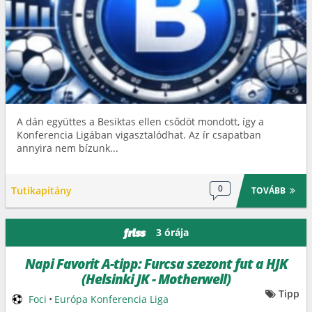
A dán együttes a Besiktas ellen csődöt mondott, így a
Konferencia Ligában vigasztalódhat. Az ír csapatban
annyira nem bízunk...
0
Tutikapitány
TOVÁBB
3 órája
friss
Napi Favorit A-tipp: Furcsa szezont fut a HJK
(Helsinki JK - Motherwell)
Tipp
Foci
•
Európa Konferencia Liga