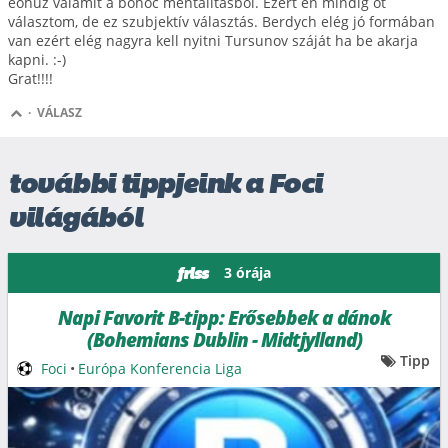
eőhúz valamit a bohóc mentalitásból. Ezért én mindig őt
választom, de ez szubjektív választás. Berdych elég jó formában
van ezért elég nagyra kell nyitni Tursunov száját ha be akarja
kapni. :-)
Grat!!!!
·
VÁLASZ
további tippjeink a Foci
világából
3 órája
friss
Napi Favorit B-tipp: Erősebbek a dánok
(Bohemians Dublin - Midtjylland)
Tipp
Foci
•
Európa Konferencia Liga