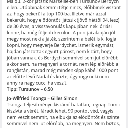
Ma du. 2-kor játszik Marseille-ben Tursunov Berdych
ellen. Utóbbinak semmi tétje nincs, előbbinek viszont
az, hogy bekerül a top 100-ba. Illetve már azzal
bekerült, hogy elődöntőt játszik (jövő héttől 94. lesz),
de 30 éves, a visszavonulás kapujában neki óriási
lenne, ha még följebb kerülne. A pontjai alapján jól
megy most neki a játék, szerintem a belét is ki fogja
köpni, hogy megverje Berdychet. Ismerik egymást,
hajdan játszottak együtt párost, nem kizárt, hogy
jóban vannak, és Berdych semmivel sem jut előrébb
akkor sem, ha megnyeri a tornát, nem lép előrébb a
ranglistán, marad még mindenképp kábé 1000 pont
az előtte lévő Nadal és közte, úgyhogy neki nem
annyira nagy cucc, ha veszít.
Tipp: Tursunov – 6,50
Jo-Wilfried Tsonga – Gilles Simon
Tsonga teljesítménye kiszámíthatatlan, tegnap Tomic
kiszívta a vérét, fáradt lehet. 90 pontot véd, vagyis
nem veszít semmit, ha elbukja az elődöntőt és szinte
semmivel nem jut előrébb, ha megnyeri. Nem biztos,