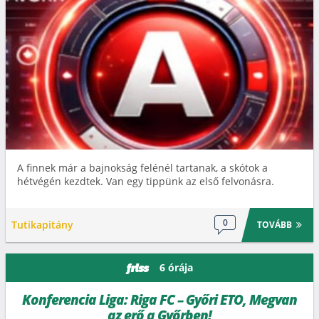
A finnek már a bajnokság felénél tartanak, a skótok a
hétvégén kezdtek. Van egy tippünk az első felvonásra.
0
Tutikapitány
TOVÁBB
6 órája
friss
Konferencia Liga: Riga FC – Győri ETO, Megvan
az erő a Győrben!