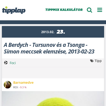
TIPPMIX KALKULÁTOR
23.
2013.02.
A Berdych - Tursunov és a Tsonga -
Simon meccsek elemzése, 2013-02-23
Tipp
Foci
Barnamedve
ROI:
-9.3 %