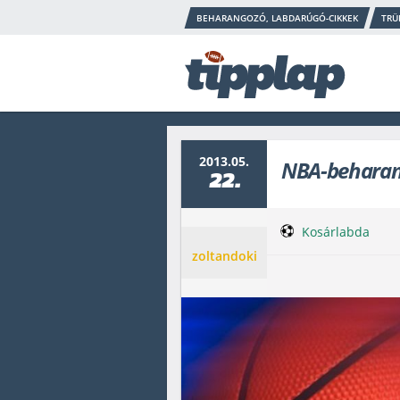
BEHARANGOZÓ, LABDARÚGÓ-CIKKEK
TRÜ
2013.05.
NBA-beharan
22.
Kosárlabda
zoltandoki