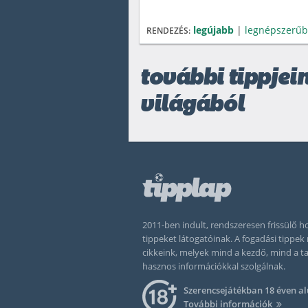
legújabb
|
legnépszerű
RENDEZÉS:
további tippjei
világából
2011-ben indult, rendszeresen frissülő
tippeket látogatóinak. A fogadási tippe
cikkeink, melyek mind a kezdő, mind a 
hasznos információkkal szolgálnak.
Szerencsejátékban 18 éven al
További információk