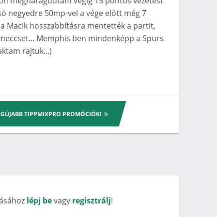
yon megharagudtam végig 15 pontos vezetést
lsó negyedre 50mp-vel a vége elött még 7
 a Macik hosszabbításra mentették a partit,
 meccset... Memphis ben mindenképp a Spurs
ktam rajtuk...)
LEGÚJABB TIPPMIXPRO PROMÓCIÓK!
rásához
lépj be
vagy
regisztrálj
!