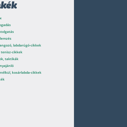
mkék
x
fogadás
atolgatás
elemzés
angozó, labdarúgó-cikkek
 tenisz-cikkek
k, taktikák
nyajánló
nélkül, kosárlabda-cikkek
ték