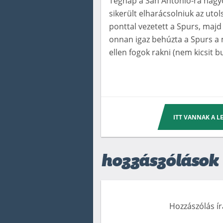
Tegnap a San Antonio-ra nag
sikerült elharácsolniuk az uto
ponttal vezetett a Spurs, majd
onnan igaz behúzta a Spurs a
ellen fogok rakni (nem kicsit bu
ITT VANNAK A 
hozzászólások
Hozzászólás í