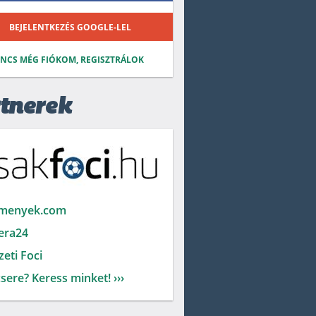
BEJELENTKEZÉS GOOGLE-LEL
INCS MÉG FIÓKOM, REGISZTRÁLOK
tnerek
menyek.com
era24
eti Foci
sere? Keress minket! ›››