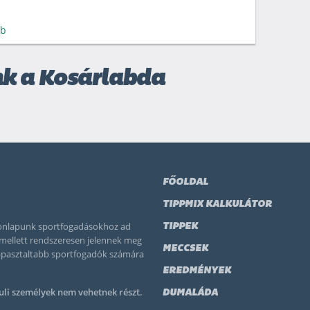
bb
nk a Kosárlabda
FŐOLDAL
TIPPMIX KALKULÁTOR
 honlapunk sportfogadásokhoz ad
TIPPEK
k mellett rendszeresen jelennek meg
MECCSEK
tapasztaltabb sportfogadók számára
EREDMÉNYEK
uli személyek nem vehetnek részt.
DUMALÁDA