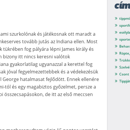
cí
tippmi
sport
esélyl
ami szurkolónak és játékosnak ott maradt a
sport
ínkeserves tovább jutás az Indiana ellen. Most
Behar
 tükrében fog pályára lépni James király és
Röpte,
bizony itt nincs keresni valótok
Trükkö
iana gyakorlatilag ugyanazzal a kerettel fog
Szelvé
csak jóval fegyelmezettebbek és a védekezésük
Csont 
l George hatalmasat fejlődött. Ennek ellenére
Tippjá
mi-tól és egy magabiztos győzelmet, persze a
bi összecsapásokon, de itt az első meccsen