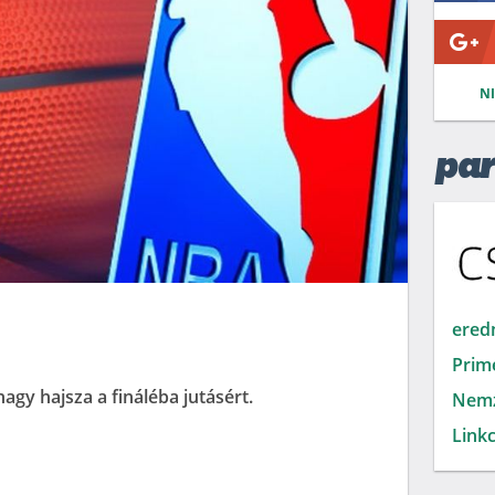
N
par
ered
Prim
gy hajsza a fináléba jutásért.
Nemz
Linkc