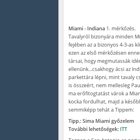
Miami - Indiana
1. mérkőzés.
Tavalyról bizonyára minden Mi
fejében az a bizonyos 4-3-as k
ezen az első mérkőzésen ennek
társai, hogy megmutassák idén 
ellenünk...csakhogy ácsi az Ind
parkettára lépni, mint tavaly 
is összeért, nem mellesleg Pau
ma erőfitogtatást várok a Mia
kocka fordulhat, majd a későb
semmiképp tehát a Tippem:
Tipp.: Sima Miami győzelem
További lehetőségek:
ITT