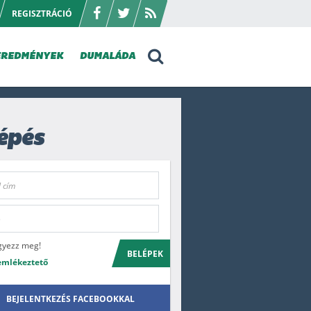
REGISZTRÁCIÓ
EREDMÉNYEK
DUMALÁDA
épés
gyezz meg!
BELÉPEK
emlékeztető
BEJELENTKEZÉS FACEBOOKKAL