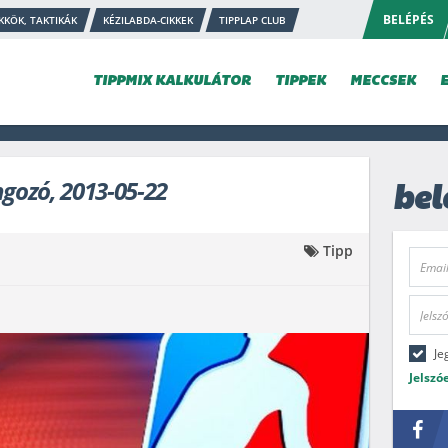
BELÉPÉS
KKÖK, TAKTIKÁK
KÉZILABDA-CIKKEK
TIPPLAP CLUB
TIPPMIX KALKULÁTOR
TIPPEK
MECCSEK
gozó, 2013-05-22
bel
Tipp
Je
Jelszó