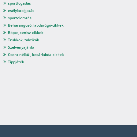
sportfogadás
esélylatolgatás
sportelemzés
Beharangozó, labdarúgó-cikkek
Röpte, tenisz-cikkek
Trükkök, taktikák
Szelvényajánló
Csont nélkül, kosárlabda-cikkek
Tippjáték