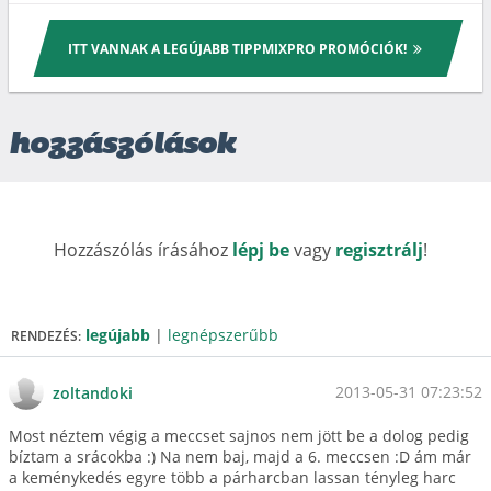
ITT VANNAK A LEGÚJABB TIPPMIXPRO PROMÓCIÓK!
hozzászólások
Hozzászólás írásához
lépj be
vagy
regisztrálj
!
legújabb
|
legnépszerűbb
RENDEZÉS:
2013-05-31 07:23:52
zoltandoki
Most néztem végig a meccset sajnos nem jött be a dolog pedig
bíztam a srácokba :) Na nem baj, majd a 6. meccsen :D ám már
a keménykedés egyre több a párharcban lassan tényleg harc