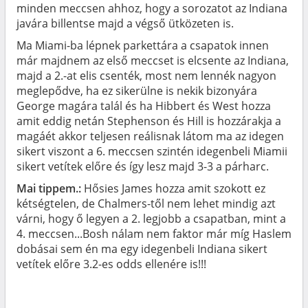
minden meccsen ahhoz, hogy a sorozatot az Indiana
javára billentse majd a végső ütközeten is.
Ma Miami-ba lépnek parkettára a csapatok innen
már majdnem az első meccset is elcsente az Indiana,
majd a 2.-at elis csenték, most nem lennék nagyon
meglepődve, ha ez sikerülne is nekik bizonyára
George magára talál és ha Hibbert és West hozza
amit eddig netán Stephenson és Hill is hozzárakja a
magáét akkor teljesen reálisnak látom ma az idegen
sikert viszont a 6. meccsen szintén idegenbeli Miamii
sikert vetítek előre és így lesz majd 3-3 a párharc.
Mai tippem.:
Hősies James hozza amit szokott ez
kétségtelen, de Chalmers-től nem lehet mindig azt
várni, hogy ő legyen a 2. legjobb a csapatban, mint a
4. meccsen...Bosh nálam nem faktor már míg Haslem
dobásai sem én ma egy idegenbeli Indiana sikert
vetítek előre 3.2-es odds ellenére is!!!