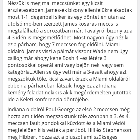
Nézzük is meg mai meccsünket egy kicsit
érszletesebben. James-ék bizony ellenfelükre akadtak
most 1-1 idegenbeli siker és egy döntetlen után az
utolsó mp-ben szerzett James kosaras meccs is
megtalálható a sorozatban már. Tavalyról bizony az a
4-3 idén is megismétlődhet. Most nagyon úgy néz ki
ez a párharc, hogy 7 meccsen fog eldőlni. Miami
oldalról James viszi a pálmát viszont Wade nem úgy
csillog már ahogy kéne Bosh 4 –es létére 3
pontosokkal operál ami vagy bejön neki vagy sem
kategória...Allen se úgy veti már a 3-asait ahogy azt
megszoktuk tőle, kicsi zavart érzek a Miami oldaláról
ebben a párharcban látszik, hogy ez az Indiana
kemény feladat nekik is akik megérdemelten jutottak
ide a Keleti konferencia döntőjébe.
Indiana oldalról Paul George az első 2 meccsen még
hozta amit idén megszoktunk tőle azonban a 3. és 4.
meccsen fault gondokkal küzdött és a Miami védői
megfelelően kiis vették a partiból. Hill és Stephenson
meg Hibbert hozza azt a pluszot ami szükséges