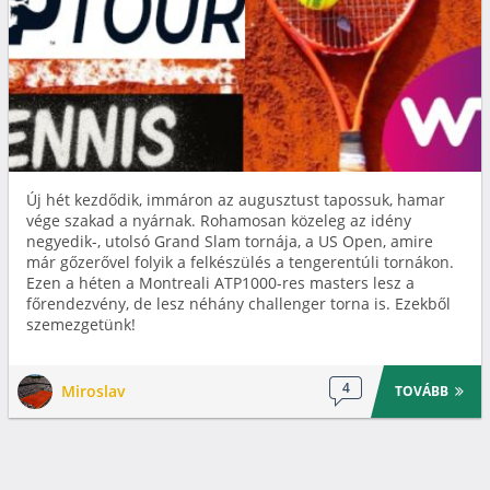
Új hét kezdődik, immáron az augusztust tapossuk, hamar
vége szakad a nyárnak. Rohamosan közeleg az idény
negyedik-, utolsó Grand Slam tornája, a US Open, amire
már gőzerővel folyik a felkészülés a tengerentúli tornákon.
Ezen a héten a Montreali ATP1000-res masters lesz a
főrendezvény, de lesz néhány challenger torna is. Ezekből
szemezgetünk!
4
Miroslav
TOVÁBB