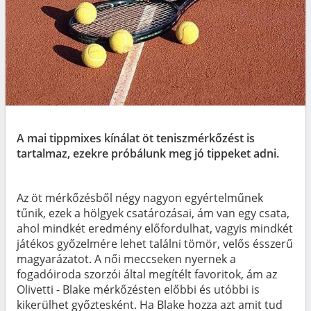
A mai tippmixes kínálat öt teniszmérkőzést is
tartalmaz, ezekre próbálunk meg jó tippeket adni.
Az öt mérkőzésből négy nagyon egyértelműnek
tűnik, ezek a hölgyek csatározásai, ám van egy csata,
ahol mindkét eredmény előfordulhat, vagyis mindkét
játékos győzelmére lehet találni tömör, velős ésszerű
magyarázatot. A női meccseken nyernek a
fogadóiroda szorzói által megítélt favoritok, ám az
Olivetti - Blake mérkőzésten előbbi és utóbbi is
kikerülhet győztesként. Ha Blake hozza azt amit tud