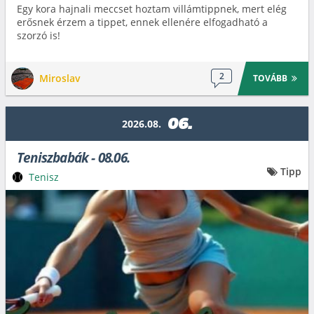
Egy kora hajnali meccset hoztam villámtippnek, mert elég
erősnek érzem a tippet, ennek ellenére elfogadható a
szorzó is!
2
Miroslav
TOVÁBB
06.
2026.08.
Teniszbabák - 08.06.
Tipp
Tenisz