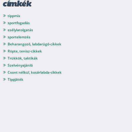
címkék
tippmix
sportfogadás
esélylatolgatás
sportelemzés
Beharangozó, labdarúgó-cikkek
Röpte, tenisz-cikkek
Trükkök, taktikák
Szelvényajánló
Csont nélkül, kosárlabda-cikkek
Tippjáték