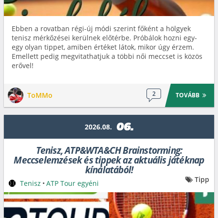
Ebben a rovatban régi-új módi szerint főként a hölgyek
tenisz mérkőzései kerülnek előtérbe. Próbálok hozni egy-
egy olyan tippet, amiben értéket látok, mikor úgy érzem.
Emellett pedig megvitathatjuk a többi női meccset is közös
erővel!
2
ToMMo
TOVÁBB
06.
2026.08.
Tenisz, ATP&WTA&CH Brainstorming:
Meccselemzések és tippek az aktuális játéknap
kínálatából!
Tipp
Tenisz
•
ATP Tour egyéni