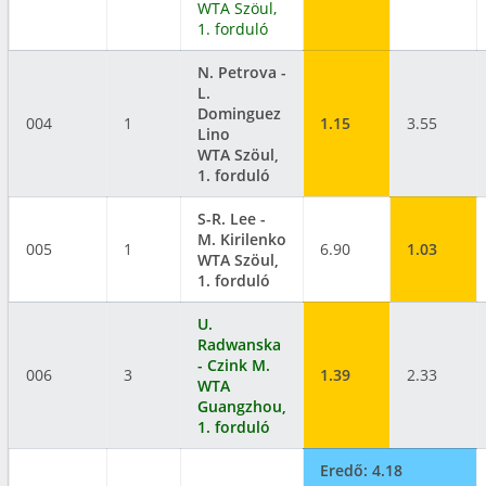
WTA Szöul,
1. forduló
N. Petrova -
L.
Dominguez
004
1
1.15
3.55
Lino
WTA Szöul,
1. forduló
S-R. Lee -
M. Kirilenko
005
1
6.90
1.03
WTA Szöul,
1. forduló
U.
Radwanska
- Czink M.
006
3
1.39
2.33
WTA
Guangzhou,
1. forduló
Eredő: 4.18