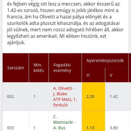
és fejben végig ott lesz a meccsen, akkor ésszerű az
1.42-es szrozó, hiszen amúgy is jobb játékos mint a
francia, ám ha Olivetti a hazai pálya előnyét és a
szurkolók adta plusszt kihasználja, és az adogatásai
jól sülnek, mert nem rossz adogató hírében áll, akkor
legyőzheti az amerikait. Mi ebben hiszünk, ezt
ajánljuk.
Nyereményszorzók
Min.
Fogadási
Sorszám
kötés
esemény
H
V
A. Olivetti -
J. Blake
002
1
2.25
1.42
ATP Metz, 1.
forduló
C.
Wozniacki -
003
1
A. Rus
1.13
3.80