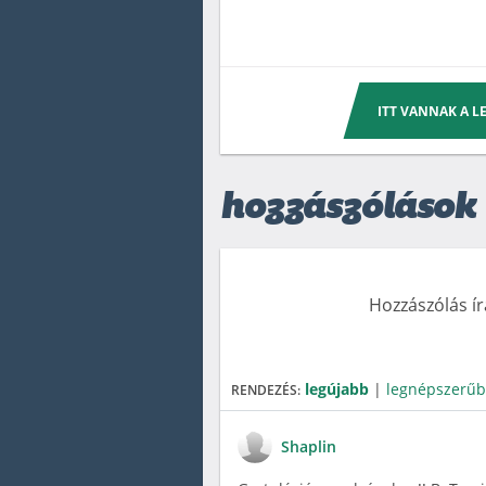
ITT VANNAK A 
hozzászólások
Hozzászólás í
legújabb
|
legnépszerű
RENDEZÉS:
Shaplin