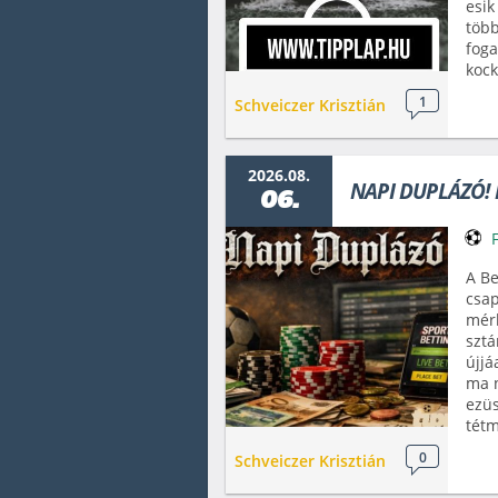
esik
több
foga
kock
1
Schveiczer Krisztián
2026.08.
NAPI DUPLÁZÓ! 
06.
A Be
csap
mérk
sztá
újjá
ma n
ezü
tétm
0
Schveiczer Krisztián