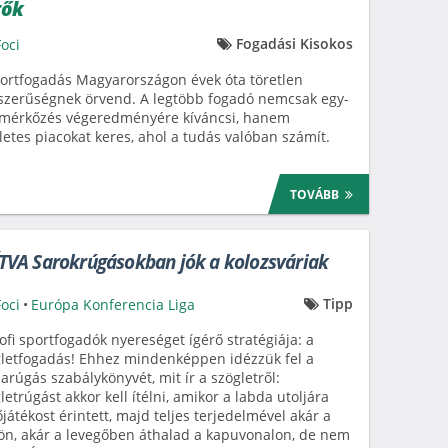
tők
Fogadási Kisokos
Foci
ortfogadás Magyarországon évek óta töretlen
szerűségnek örvend. A legtöbb fogadó nemcsak egy-
 mérkőzés végeredményére kíváncsi, hanem
letes piacokat keres, ahol a tudás valóban számít.
TOVÁBB
VA Sarokrúgásokban jók a kolozsváriak
Tipp
Foci
•
Európa Konferencia Liga
ofi sportfogadók nyereséget ígérő stratégiája: a
letfogadás! Ehhez mindenképpen idézzük fel a
arúgás szabálykönyvét, mit ír a szögletről:
letrúgást akkor kell ítélni, amikor a labda utoljára
játékost érintett, majd teljes terjedelmével akár a
ön, akár a levegőben áthalad a kapuvonalon, de nem