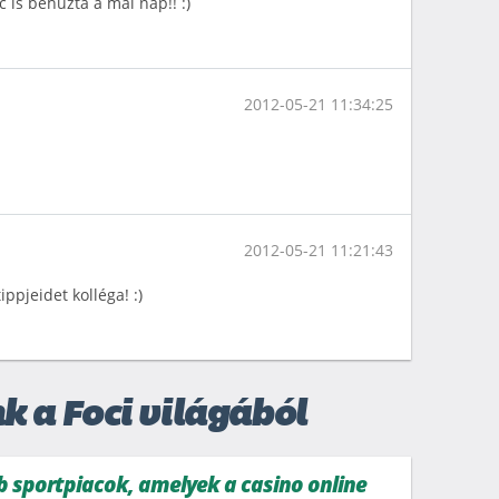
c is behúzta a mai nap!! :)
2012-05-21 11:34:25
2012-05-21 11:21:43
ppjeidet kolléga! :)
k a Foci világából
b sportpiacok, amelyek a casino online