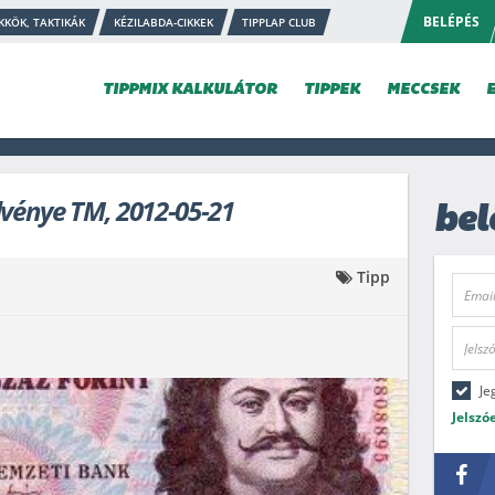
BELÉPÉS
KKÖK, TAKTIKÁK
KÉZILABDA-CIKKEK
TIPPLAP CLUB
TIPPMIX KALKULÁTOR
TIPPEK
MECCSEK
lvénye TM, 2012-05-21
bel
Tipp
Je
Jelszó