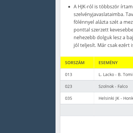
A HJK-ról is többször írta
szelvényjavaslataimba. Ta
fölénnyel alázta szét a me
ponttal szerzett kevesebbe
nehezebb dolguk lesz a ba
jól teljesít. Már csak ezért
SORSZÁM
ESEMÉNY
013
L. Lacko - B. Tomi
023
Szolnok - Falco
035
Helsinki JK - Hon