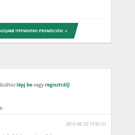
LEGÚJABB TIPPMIXPRO PROMÓCIÓK!
rásához
lépj be
vagy
regisztrálj
!
bb
2012-05-22 17:01:21