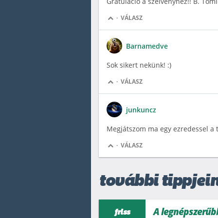
Gratuláció a szelvényhez!! B. Tomi
·
VÁLASZ
Barnamedve
Sok sikert nekünk! :)
·
VÁLASZ
junkuncz
Megjátszom ma egy ezredessel a ti
·
VÁLASZ
további tippjein
A legnépszerűb
friss