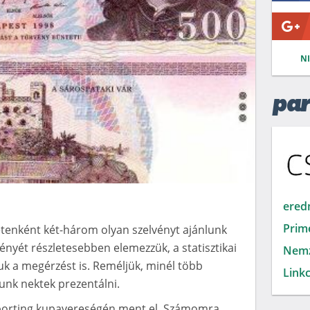
N
par
ered
Prim
tenként két-három olyan szelvényt ajánlunk
yét részletesebben elemezzük, a statisztikai
Nemz
uk a megérzést is. Reméljük, minél több
Linkc
dunk nektek prezentálni.
 Sporting kupavereségén ment el. Számomra