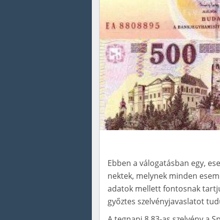
Ebben a válogatásban egy, ese
nektek, melynek minden esemén
adatok mellett fontosnak tartj
győztes szelvényjavaslatot tu
A tegnapi 8,83-as szelvény a