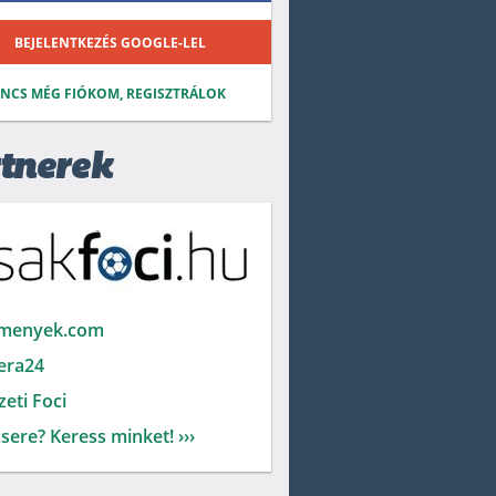
BEJELENTKEZÉS GOOGLE-LEL
INCS MÉG FIÓKOM, REGISZTRÁLOK
tnerek
menyek.com
era24
eti Foci
sere? Keress minket! ›››