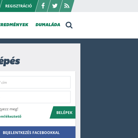
REGISZTRÁCIÓ
EREDMÉNYEK
DUMALÁDA
épés
gyezz meg!
BELÉPEK
emlékeztető
BEJELENTKEZÉS FACEBOOKKAL