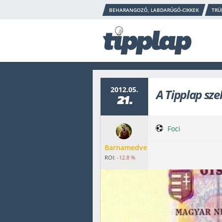
BEHARANGOZÓ, LABDARÚGÓ-CIKKEK
TRÜ
2012.05.
A Tipplap sze
21.
Foci
Barnamedve
ROI:
-12.8 %