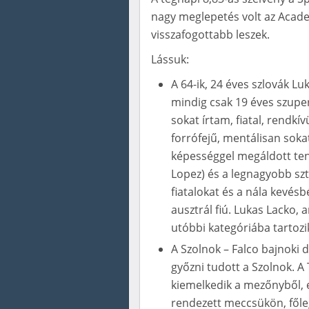
nagy meglepetés volt az Acad
visszafogottabb leszek.
Lássuk:
A 64-ik, 24 éves szlovák L
mindig csak 19 éves szupe
sokat írtam, fiatal, rendkív
forrófejű, mentálisan sokat
képességgel megáldott ten
Lopez) és a legnagyobb sz
fiatalokat és a nála kevés
ausztrál fiú. Lukas Lacko, 
utóbbi kategóriába tartoz
A Szolnok – Falco bajnoki
győzni tudott a Szolnok. A
kiemelkedik a mezőnyből, e
rendezett meccsükön, főleg