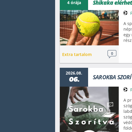
Shikaka elérhe
4 órája
A sp
nép
egy
rész
0
Extra tartalom
2026.08.
SAROKBA SZORÍT
06.
A pr
szög
labd
szög
védő
föld