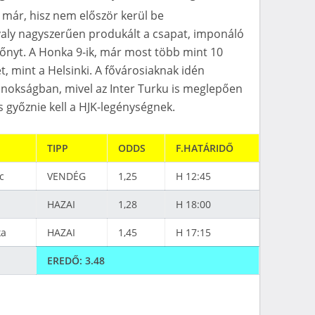
m már, hisz nem először kerül be
valy nagyszerűen produkált a csapat, imponáló
zőnyt. A Honka 9-ik, már most több mint 10
t, mint a Helsinki. A fővárosiaknak idén
jnokságban, mivel az Inter Turku is meglepően
 is győznie kell a HJK-legénységnek.
TIPP
ODDS
F.HATÁRIDŐ
c
VENDÉG
1,25
H 12:45
HAZAI
1,28
H 18:00
ka
HAZAI
1,45
H 17:15
EREDŐ:
3.
48