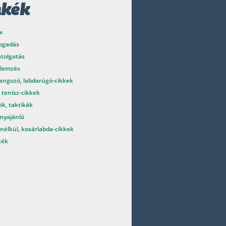
mkék
x
fogadás
atolgatás
elemzés
angozó, labdarúgó-cikkek
 tenisz-cikkek
k, taktikák
nyajánló
nélkül, kosárlabda-cikkek
ték