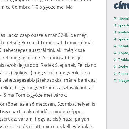
cí
emica Coimbra 1-0-s győzelme. Ma
tippmi
sport
esélyl
ukas Lacko csap össze a már 32-ik, de még
sport
rtehetség Bernard Tomiccsal. Tomicról már
Behar
ül tehetséges ausztrál tini, aki még kissé
Röpte,
 kell még fejlődnie. A rutinosabb és jó
Trükkö
iszezők (legutóbb: Radek Stepanek, Feliciano
Szelvé
tárok (Djokovic) még simán megverik, de a
Csont 
bé tehetségesebb játékosokkal már elbánik az
Tippjá
anélkül, hogy megsértenénk a szlovák fiút, az
ik. Sima Tomic-győzelmet várok.
 döntőben az első meccsen, Szombathelyen is
 Tisza-parti alakulat idén mindenképpen
zért azt várom, hogy az első hazai pályán
 a szurkolók miatt, nyerniük kell. Fognak is.