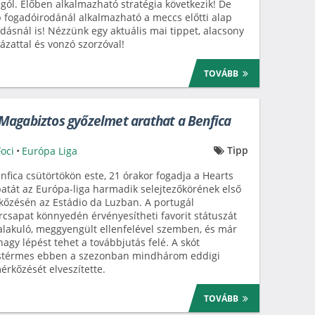
 gól. Élőben alkalmazható stratégia következik! De
 fogadóirodánál alkalmazható a meccs előtti alap
dásnál is! Nézzünk egy aktuális mai tippet, alacsony
ázattal és vonzó szorzóval!
TOVÁBB
Magabiztos győzelmet arathat a Benfica
Tipp
Foci
•
Európa Liga
nfica csütörtökön este, 21 órakor fogadja a Hearts
atát az Európa-liga harmadik selejtezőkörének első
őzésén az Estádio da Luzban. A portugál
rcsapat könnyedén érvényesítheti favorit státuszát
alakuló, meggyengült ellenfelével szemben, és már
agy lépést tehet a továbbjutás felé. A skót
stérmes ebben a szezonban mindhárom eddigi
érkőzését elveszítette.
TOVÁBB