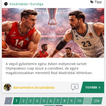
Tipp
Kosárlabda
•
Euroliga
A végső győzelemre egész évben esélyesnek tartott
Olympiakosz csap össze a csendben, de egyre
magabiztosabban menetelő Real Madriddal Athénban.
2
Barnamedve (kosárlabda)
TOVÁBB
‹
1
2
3
4
5
6
7
8
9
10
...
256