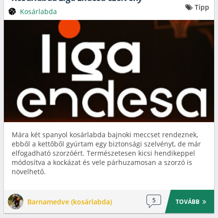
Tipp
Kosárlabda
Mára két spanyol kosárlabda bajnoki meccset rendeznek,
ebből a kettőből gyúrtam egy biztonsági szelvényt, de már
elfogadható szorzóért. Természetesen kicsi hendikeppel
módosítva a kockázat és vele párhuzamosan a szorzó is
növelhető.
5
Barnamedve (kosárlabda)
TOVÁBB