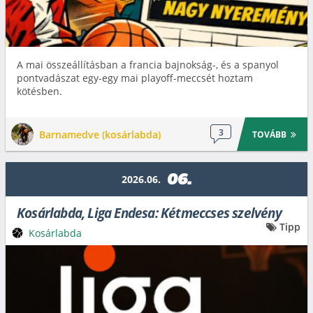
A mai összeállításban a francia bajnokság-, és a spanyol
pontvadászat egy-egy mai playoff-meccsét hoztam
kötésben.
3
Barnamedve (kosárlabda)
TOVÁBB
06.
2026.06.
Kosárlabda, Liga Endesa: Kétmeccses szelvény
Tipp
Kosárlabda