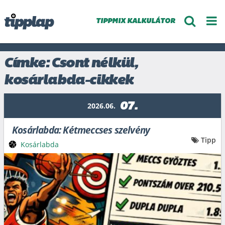
TIPPMIX KALKULÁTOR
Címke: Csont nélkül,
kosárlabda-cikkek
07.
2026.06.
Kosárlabda: Kétmeccses szelvény
Tipp
Kosárlabda