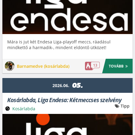
Mára is jut két Endesa Liga-playoff meccs, ráadásul
mindkettő a harmadik-, mindent eldöntő ütközet!
13
Barnamedve (kosárlabda)
TOVÁBB
05.
2026.06.
Kosárlabda, Liga Endesa: Kétmeccses szelvény
Tipp
Kosárlabda