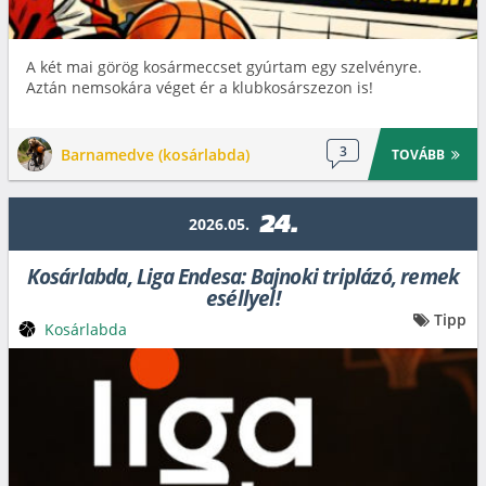
A két mai görög kosármeccset gyúrtam egy szelvényre.
Aztán nemsokára véget ér a klubkosárszezon is!
3
Barnamedve (kosárlabda)
TOVÁBB
24.
2026.05.
Kosárlabda, Liga Endesa: Bajnoki triplázó, remek
eséllyel!
Tipp
Kosárlabda