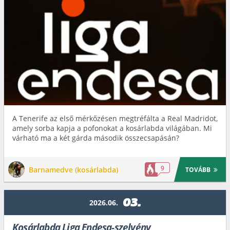
A Tenerife az első mérkőzésen megtréfálta a Real Madridot,
amely sorba kapja a pofonokat a kosárlabda világában. Mi
várható ma a két gárda második összecsapásán?
9
Barnamedve (kosárlabda)
TOVÁBB
03.
2026.06.
Kosárlabda Liga Endesa-szelvény