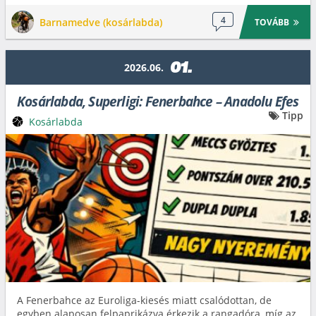
4
Barnamedve (kosárlabda)
TOVÁBB
01.
2026.06.
Kosárlabda, Superligi: Fenerbahce – Anadolu Efes
Tipp
Kosárlabda
A Fenerbahce az Euroliga-kiesés miatt csalódottan, de
egyben alaposan felpaprikázva érkezik a rangadóra, míg az