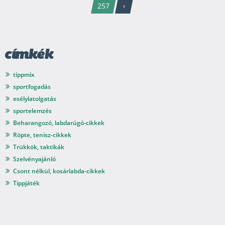
257
›
címkék
tippmix
sportfogadás
esélylatolgatás
sportelemzés
Beharangozó, labdarúgó-cikkek
Röpte, tenisz-cikkek
Trükkök, taktikák
Szelvényajánló
Csont nélkül, kosárlabda-cikkek
Tippjáték