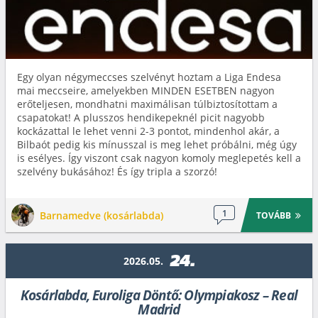
Egy olyan négymeccses szelvényt hoztam a Liga Endesa
mai meccseire, amelyekben MINDEN ESETBEN nagyon
erőteljesen, mondhatni maximálisan túlbiztosítottam a
csapatokat! A plusszos hendikepeknél picit nagyobb
kockázattal le lehet venni 2-3 pontot, mindenhol akár, a
Bilbaót pedig kis mínusszal is meg lehet próbálni, még úgy
is esélyes. Így viszont csak nagyon komoly meglepetés kell a
szelvény bukásához! És így tripla a szorzó!
1
Barnamedve (kosárlabda)
TOVÁBB
24.
2026.05.
Kosárlabda, Euroliga Döntő: Olympiakosz – Real
Madrid