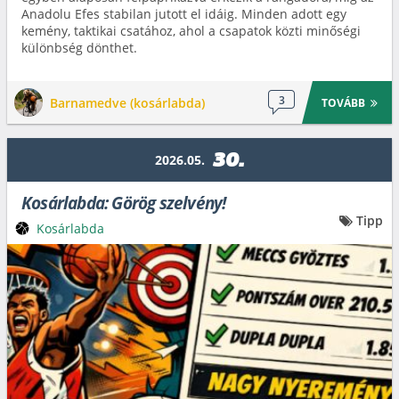
Anadolu Efes stabilan jutott el idáig. Minden adott egy
kemény, taktikai csatához, ahol a csapatok közti minőségi
különbség dönthet.
3
Barnamedve (kosárlabda)
TOVÁBB
30.
2026.05.
Kosárlabda: Görög szelvény!
Tipp
Kosárlabda