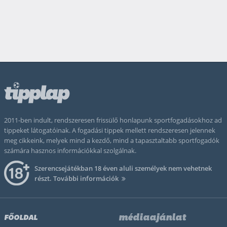
2011-ben indult, rendszeresen frissülő honlapunk sportfogadásokhoz ad
tippeket látogatóinak. A fogadási tippek mellett rendszeresen jelennek
meg cikkeink, melyek mind a kezdő, mind a tapasztaltabb sportfogadók
számára hasznos információkkal szolgálnak.
Szerencsejátékban 18 éven aluli személyek nem vehetnek
részt.
További információk
médiaajánlat
FŐOLDAL