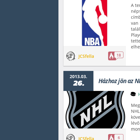
A te
néps
címb
van 
talá
Play
tett
elhe
18
JCSfella
2013.03.
Házhoz jön az N
26.
Megp
NHL.
köve
lévő
mon
6
JCSfella