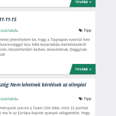
TOVÁBB
11-11-15
Tipp
Kosárlabda
mel jelenthetem be, hogy a Tipplapon ezentúl heti
szerességgel lesz NBA kosárlabda-mérkőzésekről
zés, köszönhetően kedves olvasónknak, Doggynak.
uk!
TOVÁBB
szág: Nem lehetnek kérdések az olimpiai
Tipp
Kosárlabda
ményünk szerint a Team USA több, mint 22 ponttal
i ma le az Európa-bajnok spanyol válogatottat. Hogy