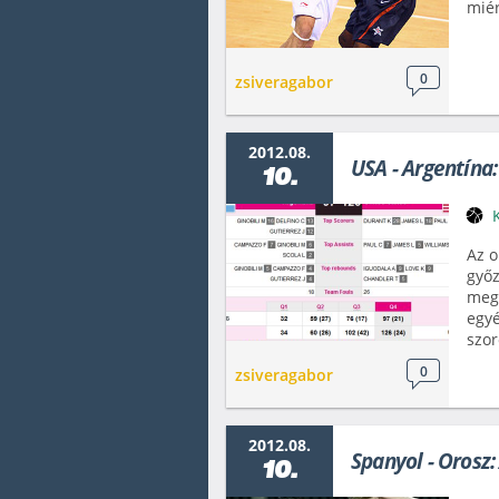
miér
0
zsiveragabor
2012.08.
USA - Argentína
10.
Az o
győz
meg 
egyé
szor
0
zsiveragabor
2012.08.
Spanyol - Orosz:
10.