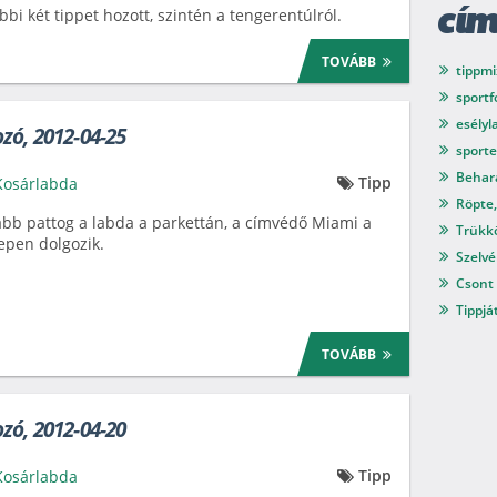
bbi két tippet hozott, szintén a tengerentúlról.
cí
TOVÁBB
tippmi
sport
esélyl
ó, 2012-04-25
sport
Behar
Tipp
Kosárlabda
Röpte,
bb pattog a labda a parkettán, a címvédő Miami a
Trükkö
pen dolgozik.
Szelvé
Csont 
Tippjá
TOVÁBB
ó, 2012-04-20
Tipp
Kosárlabda