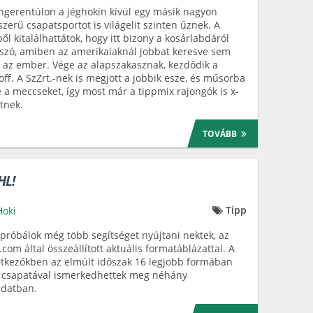
ngerentúlon a jéghokin kívül egy másik nagyon
zerű csapatsportot is világelit szinten űznek. A
ől kitalálhattátok, hogy itt bizony a kosárlabdáról
szó, amiben az amerikaiaknál jobbat keresve sem
l az ember. Vége az alapszakasznak, kezdődik a
off. A SzZrt.-nek is megjött a jobbik esze, és műsorba
e a meccseket, így most már a tippmix rajongók is x-
tnek.
TOVÁBB
HL!
Tipp
Hoki
róbálok még több segítséget nyújtani nektek, az
com által összeállított aktuális formatáblázattal. A
tkezőkben az elmúlt időszak 16 legjobb formában
 csapatával ismerkedhettek meg néhány
datban.