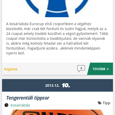
A kosárlabda Eurocup első csoportköre a végéhez
közeledik, már csak két forduló és tudni fogjuk, melyik az a
24 csapat amely tovább küzdhet a végső győzelemért. Több
csapat már biztosította a továbbjutást, de vannak olyanok
is, akikre még komoly feladat vár a hátralévő két
fordulóban. Fogadjunk azokra , akiknek mindenképpen
nyerni kell.
4
Kagawa
TOVÁBB
10.
2013.12.
Tengerentúli tippsor
Tipp
Kosárlabda