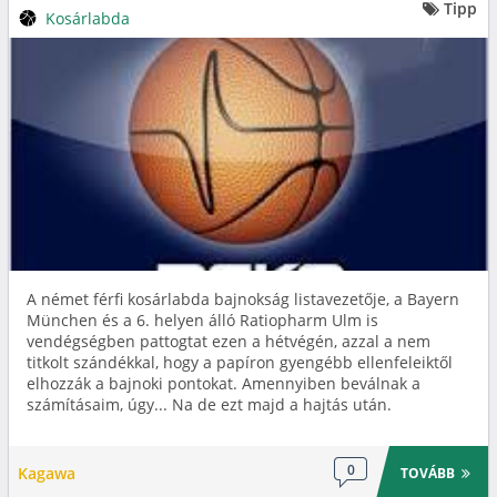
Tipp
Kosárlabda
A német férfi kosárlabda bajnokság listavezetője, a Bayern
München és a 6. helyen álló Ratiopharm Ulm is
vendégségben pattogtat ezen a hétvégén, azzal a nem
titkolt szándékkal, hogy a papíron gyengébb ellenfeleiktől
elhozzák a bajnoki pontokat. Amennyiben beválnak a
számításaim, úgy... Na de ezt majd a hajtás után.
0
Kagawa
TOVÁBB