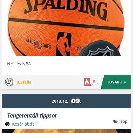
NHL és NBA
8
JCSfella
TOVÁBB
09.
2013.12.
Tengerentúli tippsor
Tipp
Kosárlabda