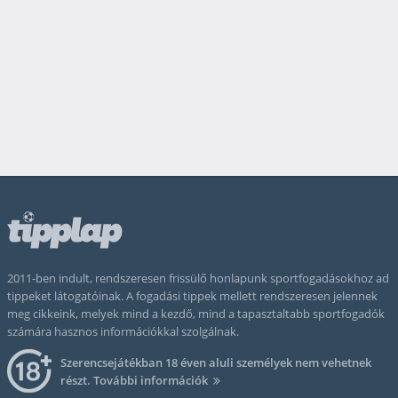
2011-ben indult, rendszeresen frissülő honlapunk sportfogadásokhoz ad
tippeket látogatóinak. A fogadási tippek mellett rendszeresen jelennek
meg cikkeink, melyek mind a kezdő, mind a tapasztaltabb sportfogadók
számára hasznos információkkal szolgálnak.
Szerencsejátékban 18 éven aluli személyek nem vehetnek
részt.
További információk