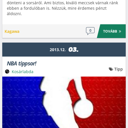
dönteni a sorsáról. Ami biztos, kiváló meccsek várnak ránk
ebben a fordulóban is. Nézzük, mire érdemes pénzt
áldozni.
0
Kagawa
TOVÁBB
03.
2013.12.
NBA tippsor!
Tipp
Kosárlabda