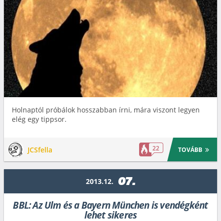
Holnaptól próbálok hosszabban írni, mára viszont legyen
elég egy tippsor.
22
JCSfella
TOVÁBB
07.
2013.12.
BBL: Az Ulm és a Bayern München is vendégként
lehet sikeres