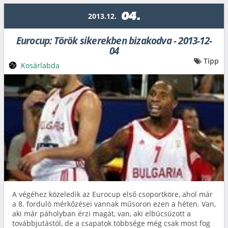
04.
2013.12.
Eurocup: Török sikerekben bizakodva - 2013-12-
04
Tipp
Kosárlabda
A végéhez közeledik az Eurocup első csoportköre, ahol már
a 8. forduló mérkőzései vannak műsoron ezen a héten. Van,
aki már páholyban érzi magát, van, aki elbúcsúzott a
továbbjutástól, de a csapatok többsége még csak most fog