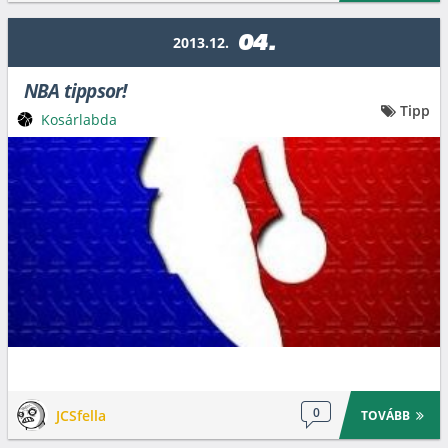
04.
2013.12.
NBA tippsor!
Tipp
Kosárlabda
0
JCSfella
TOVÁBB