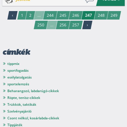
‹
1
2
...
244
245
246
247
248
249
250
...
256
257
›
címkék
tippmix
sportfogadás
esélylatolgatás
sportelemzés
Beharangozó, labdarúgó-cikkek
Röpte, tenisz-cikkek
Trükkök, taktikák
Szelvényajánló
Csont nélkül, kosárlabda-cikkek
Tippjáték