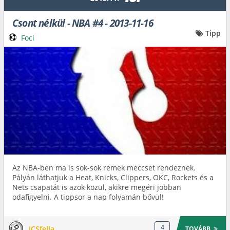
Csont nélkül - NBA #4 - 2013-11-16
Tipp
Foci
Az NBA-ben ma is sok-sok remek meccset rendeznek.
Pályán láthatjuk a Heat, Knicks, Clippers, OKC, Rockets és a
Nets csapatát is azok közül, akikre megéri jobban
odafigyelni. A tippsor a nap folyamán bővül!
4
JCSfella
TOVÁBB