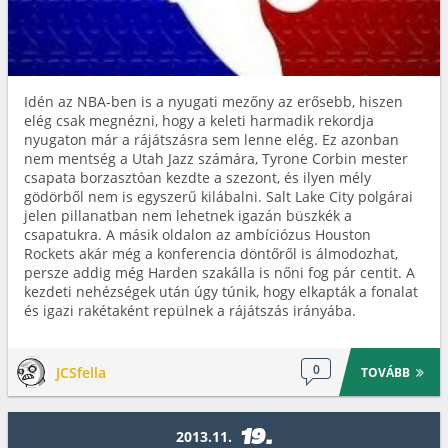
Idén az NBA-ben is a nyugati mezőny az erősebb, hiszen
elég csak megnézni, hogy a keleti harmadik rekordja
nyugaton már a rájátszásra sem lenne elég. Ez azonban
nem mentség a Utah Jazz számára, Tyrone Corbin mester
csapata borzasztóan kezdte a szezont, és ilyen mély
gödörből nem is egyszerű kilábalni. Salt Lake City polgárai
jelen pillanatban nem lehetnek igazán büszkék a
csapatukra. A másik oldalon az ambíciózus Houston
Rockets akár még a konferencia döntőről is álmodozhat,
persze addig még Harden szakálla is nőni fog pár centit. A
kezdeti nehézségek után úgy túnik, hogy elkapták a fonalat
és igazi rakétaként repülnek a rájátszás irányába.
0
JCSfella
TOVÁBB
19.
2013.11.