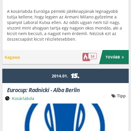
A kosárlabda Euroliga pénteki játéknapjának legnagyobb
tutija kellene, hogy legyen az Armani Milano győzelme a
spanyol Laboral Kutxa ellen. Az odds ugyan nem túl nagy,
viszont mint ahogyan tartja egy nagyon okos mondás, aki a
kicsit nem becsüli, a nagyot nem érdemli. Nézzük ezt az
összecsapást kicsit részletesebben.
34
Kagawa
TOVÁBB
15.
2014.01.
Eurocup: Radnicki - Alba Berlin
Tipp
Kosárlabda