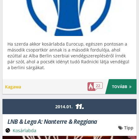
Ha szerda akkor kosárlabda Eurocup, egészen pontosan a
második csoportkör annak is a második fordulója, ahol
ezúttal az Alba Berlin szerbiai vendégszerepléséről írnék
pár szót, ahol a pocsék idényt tudó Radnicki látja vendégül
a berlini sárgákat.
22
Kagawa
TOVÁBB
11.
2014.01.
LNB & Lega A: Nanterre & Reggiana
Tipp
Kosárlabda