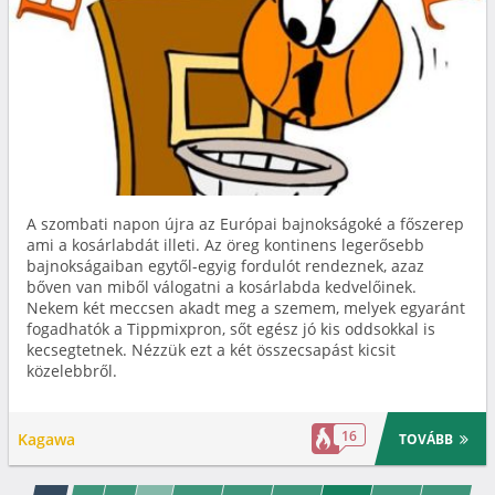
A szombati napon újra az Európai bajnokságoké a főszerep
ami a kosárlabdát illeti. Az öreg kontinens legerősebb
bajnokságaiban egytől-egyig fordulót rendeznek, azaz
bőven van miből válogatni a kosárlabda kedvelőinek.
Nekem két meccsen akadt meg a szemem, melyek egyaránt
fogadhatók a Tippmixpron, sőt egész jó kis oddsokkal is
kecsegtetnek. Nézzük ezt a két összecsapást kicsit
közelebbről.
16
Kagawa
TOVÁBB