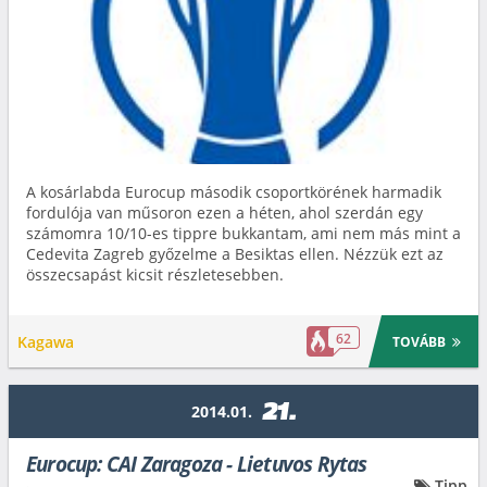
A kosárlabda Eurocup második csoportkörének harmadik
fordulója van műsoron ezen a héten, ahol szerdán egy
számomra 10/10-es tippre bukkantam, ami nem más mint a
Cedevita Zagreb győzelme a Besiktas ellen. Nézzük ezt az
összecsapást kicsit részletesebben.
62
Kagawa
TOVÁBB
21.
2014.01.
Eurocup: CAI Zaragoza - Lietuvos Rytas
Tipp