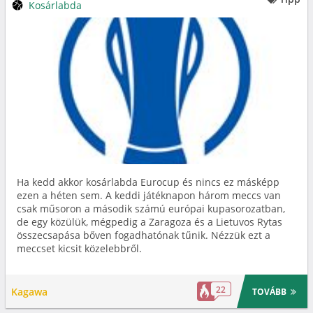
Kosárlabda
Ha kedd akkor kosárlabda Eurocup és nincs ez másképp
ezen a héten sem. A keddi játéknapon három meccs van
csak műsoron a második számú európai kupasorozatban,
de egy közülük, mégpedig a Zaragoza és a Lietuvos Rytas
összecsapása bőven fogadhatónak tűnik. Nézzük ezt a
meccset kicsit közelebbről.
22
Kagawa
TOVÁBB