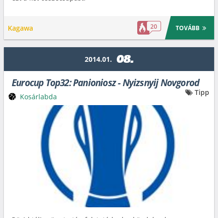
20
Kagawa
TOVÁBB
08.
2014.01.
Eurocup Top32: Panioniosz - Nyizsnyij Novgorod
Tipp
Kosárlabda