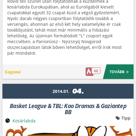
Rövid téli szünet után folytatódnak a küzdelmek a
kosárlabda Eurokupában, ahol az Euroligából kiesett
csapatokkal együtt 32 csapat küzd a végső győzelemért.
Nyolc darab négyes csoportban folytatódik tovább a
versengés, ahonnan az első két hely valamelyike ér csak
továbbjutást, tehát most már minimális a hibázási
lehetőség. Az újonnan formálódott "L" csoport egyik
meccsében, a Panioniosz - Nyizsnyij Novgorod
összecsapásban látok bőven lehetőséget, erről írok most
pár mondatot.
46
Kagawa
TOVÁBB
04.
2014.01.
Basket League & TBL: Kao Dramas & Gaziantep
BB
Tipp
Kosárlabda