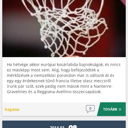
Ha hétvége akkor európai kosárlabda bajnokságok, és nincs
ez másképp most sem. Alig, hogy befejeződtek a
mérkőzések a nemzetközi porondon már is váltunk át és
egy-egy érdekesnek tűnő francia illetve olasz meccsről
írunk pár szót, ezek pedig nem mások mint a Nanterre-
Gravelines és a Reggiana-Avellino összecsapások.
0
Kagawa
TOVÁBB
2014.01.