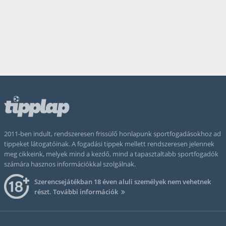
2011-ben indult, rendszeresen frissülő honlapunk sportfogadásokhoz ad
tippeket látogatóinak. A fogadási tippek mellett rendszeresen jelennek
meg cikkeink, melyek mind a kezdő, mind a tapasztaltabb sportfogadók
számára hasznos információkkal szolgálnak.
Szerencsejátékban 18 éven aluli személyek nem vehetnek
részt.
További információk