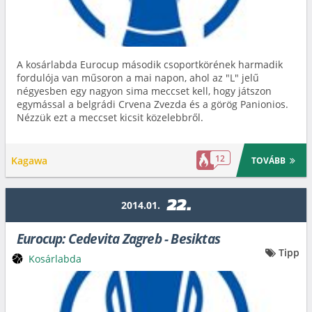
A kosárlabda Eurocup második csoportkörének harmadik
fordulója van műsoron a mai napon, ahol az "L" jelű
négyesben egy nagyon sima meccset kell, hogy játszon
egymással a belgrádi Crvena Zvezda és a görög Panionios.
Nézzük ezt a meccset kicsit közelebbről.
12
Kagawa
TOVÁBB
22.
2014.01.
Eurocup: Cedevita Zagreb - Besiktas
Tipp
Kosárlabda