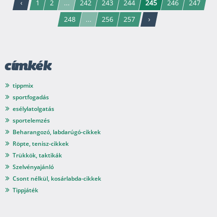
‹
1
2
...
242
243
244
245
246
247
248
...
256
257
›
címkék
tippmix
sportfogadás
esélylatolgatás
sportelemzés
Beharangozó, labdarúgó-cikkek
Röpte, tenisz-cikkek
Trükkök, taktikák
Szelvényajánló
Csont nélkül, kosárlabda-cikkek
Tippjáték