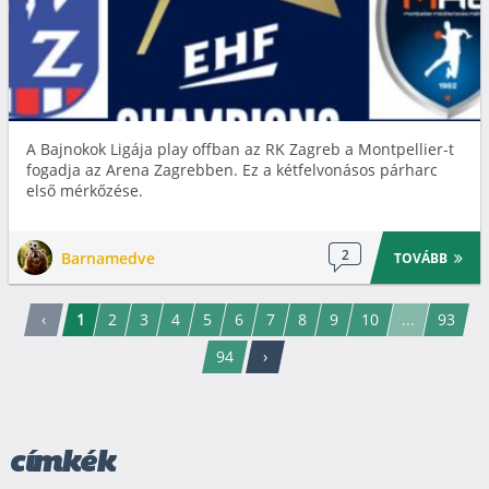
A Bajnokok Ligája play offban az RK Zagreb a Montpellier-t
fogadja az Arena Zagrebben. Ez a kétfelvonásos párharc
első mérkőzése.
2
Barnamedve
TOVÁBB
‹
1
2
3
4
5
6
7
8
9
10
...
93
94
›
címkék