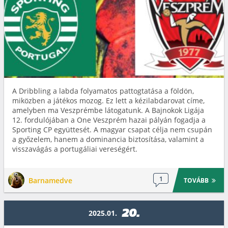
A Dribbling a labda folyamatos pattogtatása a földön,
miközben a játékos mozog. Ez lett a kézilabdarovat címe,
amelyben ma Veszprémbe látogatunk. A Bajnokok Ligája
12. fordulójában a One Veszprém hazai pályán fogadja a
Sporting CP együttesét. A magyar csapat célja nem csupán
a győzelem, hanem a dominancia biztosítása, valamint a
visszavágás a portugáliai vereségért.
1
Barnamedve
TOVÁBB
20.
2025.01.