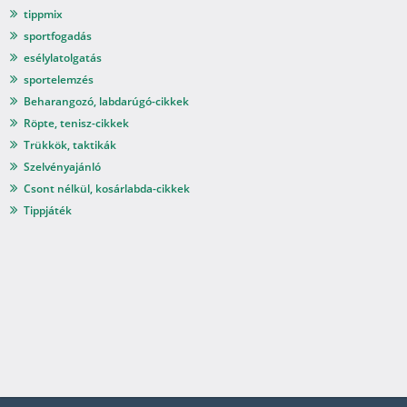
tippmix
sportfogadás
esélylatolgatás
sportelemzés
Beharangozó, labdarúgó-cikkek
Röpte, tenisz-cikkek
Trükkök, taktikák
Szelvényajánló
Csont nélkül, kosárlabda-cikkek
Tippjáték