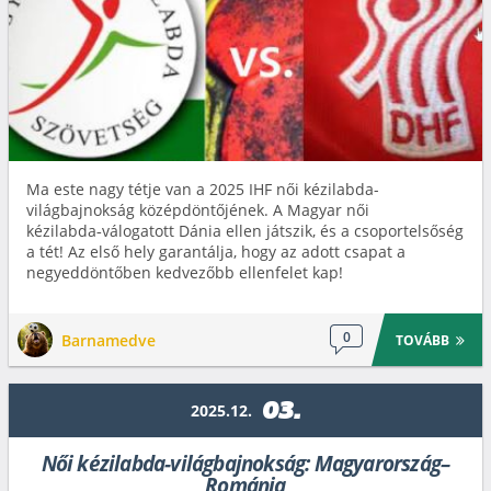
Ma este nagy tétje van a 2025 IHF női kézilabda-
világbajnokság középdöntőjének. A Magyar női
kézilabda‑válogatott Dánia ellen játszik, és a csoportelsőség
a tét! Az első hely garantálja, hogy az adott csapat a
negyeddöntőben kedvezőbb ellenfelet kap!
0
Barnamedve
TOVÁBB
03.
2025.12.
Női kézilabda-világbajnokság: Magyarország–
Románia