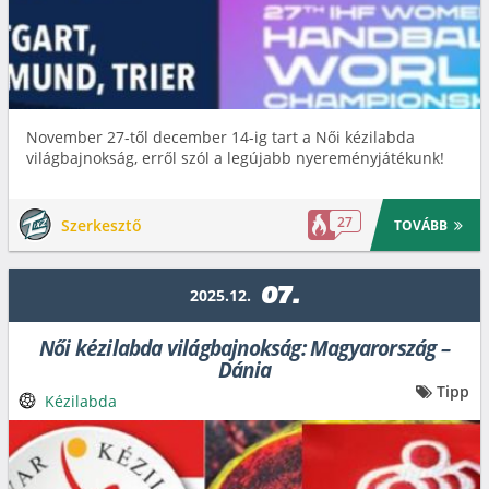
November 27-től december 14-ig tart a Női kézilabda
világbajnokság, erről szól a legújabb nyereményjátékunk!
27
Szerkesztő
TOVÁBB
07.
2025.12.
Női kézilabda világbajnokság: Magyarország –
Dánia
Tipp
Kézilabda