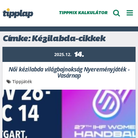
TIPPMIX KALKULÁTOR
Címke: Kézilabda-cikkek
14.
2025.12.
Női kézilabda világbajnokság Nyereményjáték -
Vasárnap
Tippjáték