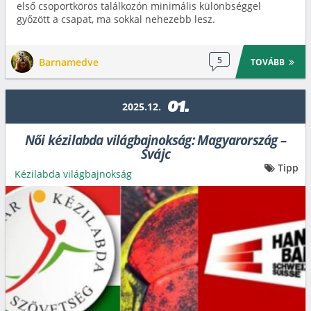
első csoportkörös találkozón minimális különbséggel
győzött a csapat, ma sokkal nehezebb lesz.
5
Barnamedve
TOVÁBB
01.
2025.12.
Női kézilabda világbajnokság: Magyarország –
Svájc
Tipp
Kézilabda világbajnokság