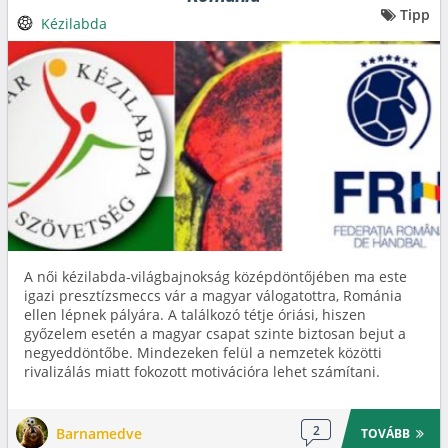
Tipp
Kézilabda
A női kézilabda-világbajnokság középdöntőjében ma este
igazi presztízsmeccs vár a magyar válogatottra, Románia
ellen lépnek pályára. A találkozó tétje óriási, hiszen
győzelem esetén a magyar csapat szinte biztosan bejut a
negyeddöntőbe. Mindezeken felül a nemzetek közötti
rivalizálás miatt fokozott motivációra lehet számítani.
2
Barnamedve
TOVÁBB