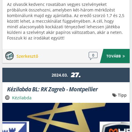
Az olvasók kedvenc rovatában vegyes szelvényeket
próbálunk összehozni, amelyben két-három mérkőzést
kombinálunk majd egy ajánlatba. Az eredő szorzó 1,7 és 2,5
között lehet, a meccskínálat függvényében. A cél, hogy
minél alacsonyabb kockázati tényezővel lehessen játékba
küldeni a szelvényt akár papíros változatban, akár a neten.
Fosszuk ki az irodákat együtt!
0
Szerkesztő
TOVÁBB
27.
2024.03.
Kézilabda BL: RK Zagreb - Montpellier
Tipp
Kézilabda