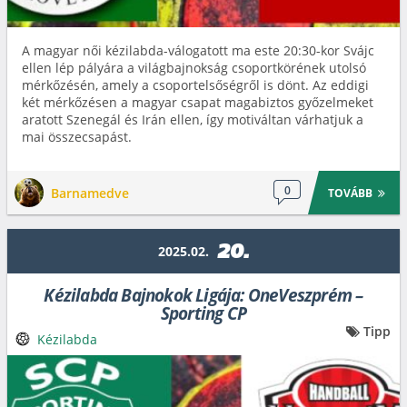
A magyar női kézilabda-válogatott ma este 20:30-kor Svájc
ellen lép pályára a világbajnokság csoportkörének utolsó
mérkőzésén, amely a csoportelsőségről is dönt. Az eddigi
két mérkőzésen a magyar csapat magabiztos győzelmeket
aratott Szenegál és Irán ellen, így motiváltan várhatjuk a
mai összecsapást.
0
Barnamedve
TOVÁBB
20.
2025.02.
Kézilabda Bajnokok Ligája: OneVeszprém –
Sporting CP
Tipp
Kézilabda