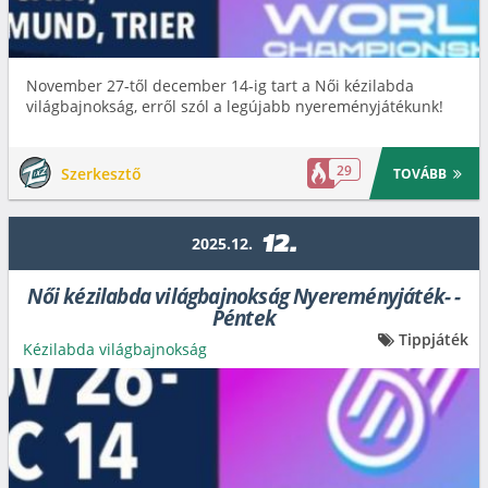
November 27-től december 14-ig tart a Női kézilabda
világbajnokság, erről szól a legújabb nyereményjátékunk!
29
Szerkesztő
TOVÁBB
12.
2025.12.
Női kézilabda világbajnokság Nyereményjáték- -
Péntek
Tippjáték
Kézilabda világbajnokság