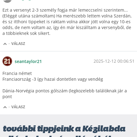
Ezt a versenyt 2-3 személy fogja már lemeccselni szerintem...
(Eléggé utána számoltam) Ha merészebb lettem volna Szerdán,
és sz itthoni tippeket is raktam volna akkor jött volna egy 10-es
odds, de nem voltam az, így én már kiszálltam a versenyből, de
a többieknek sok sikert.
·
VÁLASZ
2025-12-12 00:06:51
seantaylor21
Francia német
Franciaország -3 így hazai dontetlen vagy vendég
Dánia-Norvégia pontos gólszám (legkozelebb találóknak jár a
pont
·
VÁLASZ
további tippjeink a Kézilabda