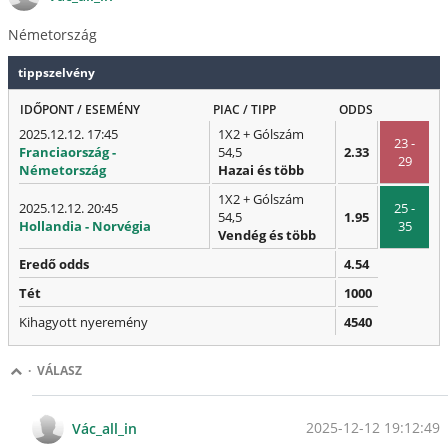
Németország
tippszelvény
IDŐPONT / ESEMÉNY
PIAC / TIPP
ODDS
2025.12.12. 17:45
1X2 + Gólszám
23 -
Franciaország -
54,5
2.33
29
Németország
Hazai és több
1X2 + Gólszám
2025.12.12. 20:45
25 -
54,5
1.95
Hollandia - Norvégia
35
Vendég és több
Eredő odds
4.54
Tét
1000
Kihagyott nyeremény
4540
·
VÁLASZ
2025-12-12 19:12:49
Vác_all_in