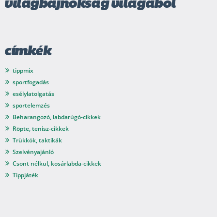
világbajnokság világából
címkék
tippmix
sportfogadás
esélylatolgatás
sportelemzés
Beharangozó, labdarúgó-cikkek
Röpte, tenisz-cikkek
Trükkök, taktikák
Szelvényajánló
Csont nélkül, kosárlabda-cikkek
Tippjáték