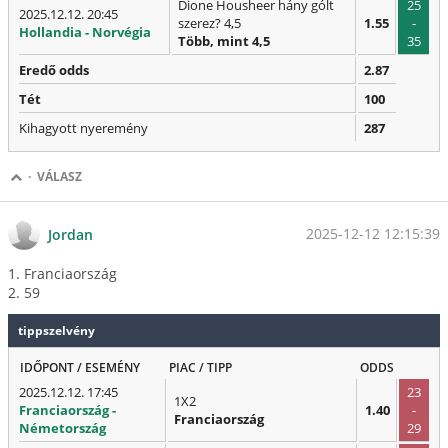
Dione Housheer hány gólt
25
2025.12.12. 20:45
szerez? 4,5
1.55
-
Hollandia - Norvégia
Több, mint 4,5
35
Eredő odds
2.87
Tét
100
Kihagyott nyeremény
287
·
VÁLASZ
2025-12-12 12:15:39
Jordan
1. Franciaország
2. 59
tippszelvény
IDŐPONT / ESEMÉNY
PIAC / TIPP
ODDS
2025.12.12. 17:45
23
1X2
Franciaország -
1.40
-
Franciaország
Németország
29