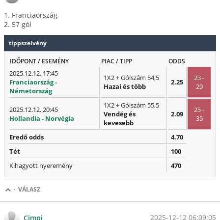
1. Franciaország
2. 57 gól
tippszelvény
IDŐPONT / ESEMÉNY
PIAC / TIPP
ODDS
2025.12.12. 17:45
1X2 + Gólszám 54,5
23 -
Franciaország -
2.25
Hazai és több
29
Németország
1X2 + Gólszám 55,5
2025.12.12. 20:45
25 -
Vendég és
2.09
Hollandia - Norvégia
35
kevesebb
Eredő odds
4.70
Tét
100
Kihagyott nyeremény
470
·
VÁLASZ
2025-12-12 06:09:05
Cimpi