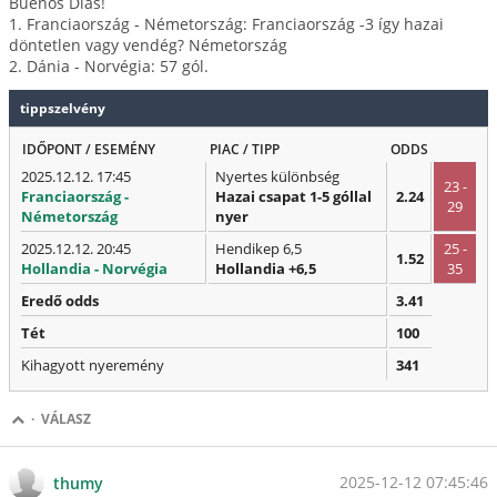
Buenos Dias!
1. Franciaország - Németország: Franciaország -3 így hazai
döntetlen vagy vendég? Németország
2. Dánia - Norvégia: 57 gól.
tippszelvény
IDŐPONT / ESEMÉNY
PIAC / TIPP
ODDS
2025.12.12. 17:45
Nyertes különbség
23 -
Franciaország -
Hazai csapat 1-5 góllal
2.24
29
Németország
nyer
2025.12.12. 20:45
Hendikep 6,5
25 -
1.52
Hollandia - Norvégia
Hollandia +6,5
35
Eredő odds
3.41
Tét
100
Kihagyott nyeremény
341
·
VÁLASZ
2025-12-12 07:45:46
thumy