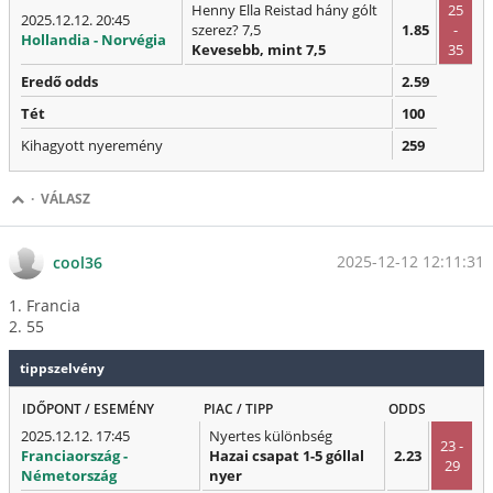
Henny Ella Reistad hány gólt
25
2025.12.12. 20:45
szerez? 7,5
1.85
-
Hollandia - Norvégia
Kevesebb, mint 7,5
35
Eredő odds
2.59
Tét
100
Kihagyott nyeremény
259
·
VÁLASZ
2025-12-12 12:11:31
cool36
1. Francia
2. 55
tippszelvény
IDŐPONT / ESEMÉNY
PIAC / TIPP
ODDS
2025.12.12. 17:45
Nyertes különbség
23 -
Franciaország -
Hazai csapat 1-5 góllal
2.23
29
Németország
nyer