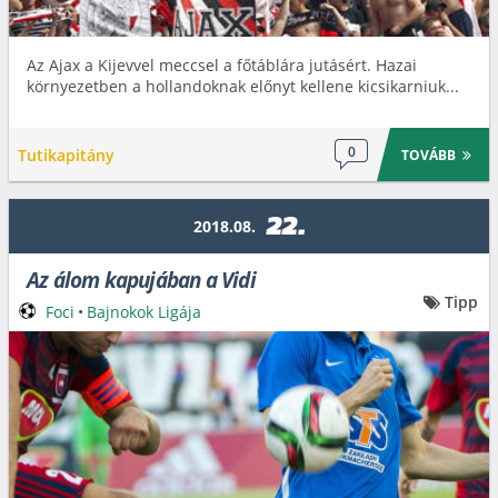
Az Ajax a Kijevvel meccsel a főtáblára jutásért. Hazai
környezetben a hollandoknak előnyt kellene kicsikarniuk...
0
Tutikapitány
TOVÁBB
22.
2018.08.
Az álom kapujában a Vidi
Tipp
Foci
•
Bajnokok Ligája