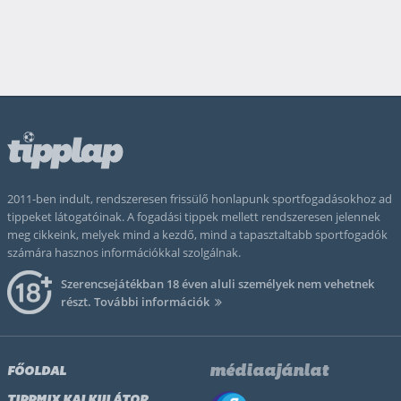
2011-ben indult, rendszeresen frissülő honlapunk sportfogadásokhoz ad
tippeket látogatóinak. A fogadási tippek mellett rendszeresen jelennek
meg cikkeink, melyek mind a kezdő, mind a tapasztaltabb sportfogadók
számára hasznos információkkal szolgálnak.
Szerencsejátékban 18 éven aluli személyek nem vehetnek
részt.
További információk
médiaajánlat
FŐOLDAL
TIPPMIX KALKULÁTOR