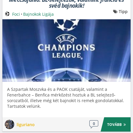
svéd bajnokik!
Tipp
Foci
•
Bajnokok Ligája
A Szpartak Moszvka és a PAOK csatáját, valamint a
Fenerbahce – Benfica mérkőzést hoztuk a BL selejtező-
sorozatból, illetve még két bajnokit is remek gondolatokkal.
Tartsatok velünk.
0
liguriano
TOVÁBB