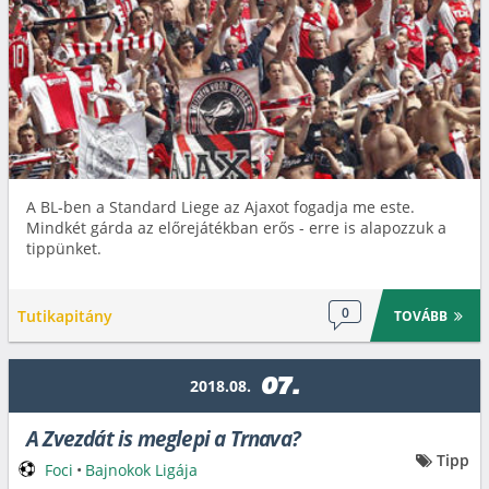
A BL-ben a Standard Liege az Ajaxot fogadja me este.
Mindkét gárda az előrejátékban erős - erre is alapozzuk a
tippünket.
0
Tutikapitány
TOVÁBB
07.
2018.08.
A Zvezdát is meglepi a Trnava?
Tipp
Foci
•
Bajnokok Ligája