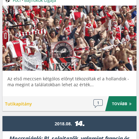
Foci
•
Bajnokok Ligája
Az első meccsen kétgólos előnyt tékozoltak el a hollandok -
ma megint a találatokban lehet az érték...
1
Tutikapitány
TOVÁBB
14.
2018.08.
Meccsajánló: BL-selejtezők, valamint francia és