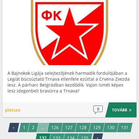
A Bajnokok Ligája selejtezőjének harmadik fordulójában a
Legiát búcsúztató Trnava ellenfele ezúttal a Crvena Zvezda
lesz. A párharc Belgrádban kezdődik. Vajon ismét képes
lesz idegenbeli bravúrra a Trnava?
0
pletszo
TOVÁBB
‹
1
2
...
126
127
128
129
130
131
132
133
134
135
›