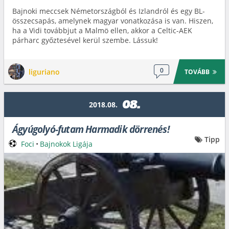
Bajnoki meccsek Németországból és Izlandról és egy BL-
összecsapás, amelynek magyar vonatkozása is van. Hiszen,
ha a Vidi továbbjut a Malmö ellen, akkor a Celtic-AEK
párharc győztesével kerül szembe. Lássuk!
0
liguriano
TOVÁBB
08.
2018.08.
Ágyúgolyó-futam Harmadik dörrenés!
Tipp
Foci
•
Bajnokok Ligája