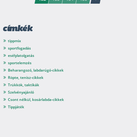
címkék
tippmix
sportfogadás
esélylatolgatás
sportelemzés
Beharangozó, labdarúgó-cikkek
Röpte, tenisz-cikkek
Trükkök, taktikák
Szelvényajánló
Csont nélkül, kosárlabda-cikkek
Tippjáték