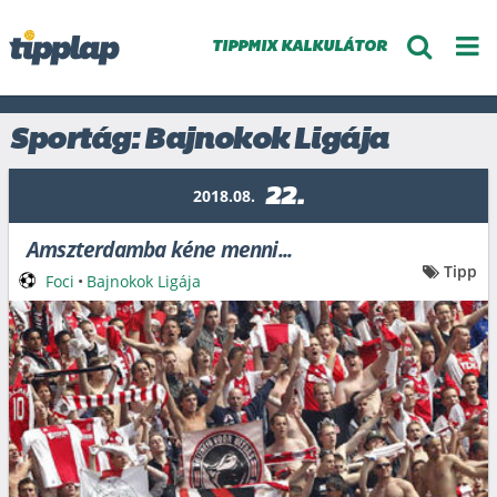
TIPPMIX KALKULÁTOR
Sportág: Bajnokok Ligája
22.
2018.08.
Amszterdamba kéne menni...
Tipp
Foci
•
Bajnokok Ligája