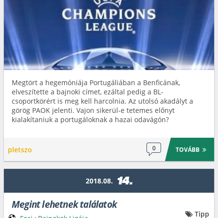
Megtört a hegemóniája Portugáliában a Benficának,
elveszítette a bajnoki címet, ezáltal pedig a BL-
csoportkörért is meg kell harcolnia. Az utolsó akadályt a
görög PAOK jelenti. Vajon sikerül-e tetemes előnyt
kialakítaniuk a portugáloknak a hazai odavágón?
0
pletszo
TOVÁBB
14.
2018.08.
Megint lehetnek találatok
Tipp