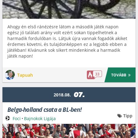
Ahogy én első ránézésre látom a második játék napon
egész jó találati arány volt ezért sokan tippelhetnek a
harmadik fordulóban is. Látjuk újra vannak fogadók akiket
érdemes követni, és tulajdonképpen ez a legjobb ebben a
játékban! Kívánunk sok sikert mindenkinek a harmadik
játék napon!
33
Tapuah
TOVÁBB
07.
2018.08.
Belga-holland csata a BL-ben!
Tipp
Foci
•
Bajnokok Ligája