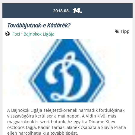
14.
2018.08.
Továbbjutnak-e Kádárék?
Tipp
Foci
•
Bajnokok Ligája
A Bajnokok Ligája selejtezőkörének harmadik fordulójának
visszavágóira kerül sor a mai napon. A Vidin kívül más
magyaroknak is szoríthatunk. Az egyik a Dinamo Kijev
oszlopos tagja, Kádár Tamás, akinek csapata a Slavia Praha
ellen harcolhatja ki a továbblépést.