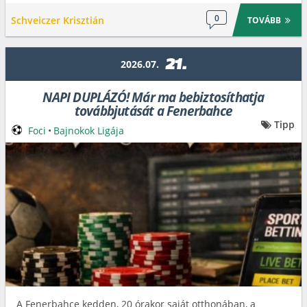
0
Schveiczer Krisztián
TOVÁBB
21.
2026.07.
NAPI DUPLÁZÓ! Már ma bebiztosíthatja
továbbjutását a Fenerbahce
Tipp
Foci
•
Bajnokok Ligája
A Fenerbahce kedden, 20 órakor saját otthonában, a