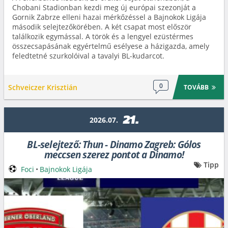
Chobani Stadionban kezdi meg új európai szezonját a
Gornik Zabrze elleni hazai mérkőzéssel a Bajnokok Ligája
második selejtezőkörében. A két csapat most először
találkozik egymással. A török és a lengyel ezüstérmes
összecsapásának egyértelmű esélyese a házigazda, amely
feledtetné szurkolóival a tavalyi BL-kudarcot.
0
Schveiczer Krisztián
TOVÁBB
21.
2026.07.
BL-selejtező: Thun - Dinamo Zagreb: Gólos
meccsen szerez pontot a Dinamo!
Tipp
Foci
•
Bajnokok Ligája