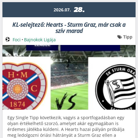
28.
2026.07.
KL-selejtező: Hearts - Sturm Graz, már csak a
szív marad
Tipp
Foci
•
Bajnokok Ligája
Egy Single Tipp következik, vagyis a sportfogadásban egy
olyan értékelhető szorzó, amelyet akár egymagában is
érdemes játékba küldeni. A Hearts hazai pályán próbálja
meg ledolgozni óriási hátrányát a Sturm Graz ellen a