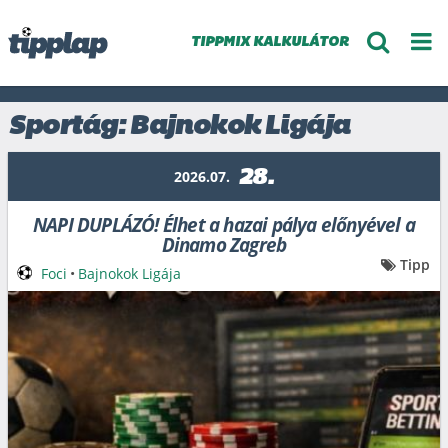
TIPPMIX KALKULÁTOR
Sportág: Bajnokok Ligája
28.
2026.07.
NAPI DUPLÁZÓ! Élhet a hazai pálya előnyével a
Dinamo Zagreb
Tipp
Foci
•
Bajnokok Ligája