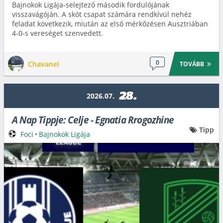
Bajnokok Ligája-selejtező második fordulójának
visszavágóján. A skót csapat számára rendkívül nehéz
feladat következik, miután az első mérkőzésen Ausztriában
4-0-s vereséget szenvedett.
0
Chavanel
TOVÁBB
28.
2026.07.
A Nap Tippje: Celje - Egnatia Rrogozhine
Tipp
Foci
•
Bajnokok Ligája