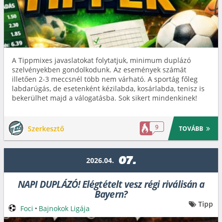
A Tippmixes javaslatokat folytatjuk, minimum duplázó
szelvényekben gondolkodunk. Az események számát
illetően 2-3 meccsnél több nem várható. A sportág főleg
labdarúgás, de esetenként kézilabda, kosárlabda, tenisz is
bekerülhet majd a válogatásba. Sok sikert mindenkinek!
9
Szerkesztő
TOVÁBB
07.
2026.04.
NAPI DUPLÁZÓ! Elégtételt vesz régi riválisán a
Bayern?
Tipp
Foci
•
Bajnokok Ligája