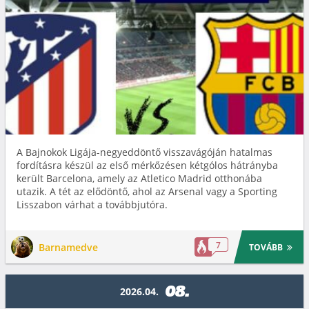
A Bajnokok Ligája-negyeddöntő visszavágóján hatalmas
fordításra készül az első mérkőzésen kétgólos hátrányba
került Barcelona, amely az Atletico Madrid otthonába
utazik. A tét az elődöntő, ahol az Arsenal vagy a Sporting
Lisszabon várhat a továbbjutóra.
7
Barnamedve
TOVÁBB
08.
2026.04.