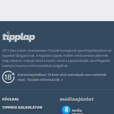
2011-ben indult, rendszeresen frissülő honlapunk sportfogadásokhoz ad
tippeket látogatóinak. A fogadási tippek mellett rendszeresen jelennek
meg cikkeink, melyek mind a kezdő, mind a tapasztaltabb sportfogadók
számára hasznos információkkal szolgálnak.
Szerencsejátékban 18 éven aluli személyek nem vehetnek
részt.
További információk
médiaajánlat
FŐOLDAL
TIPPMIX KALKULÁTOR