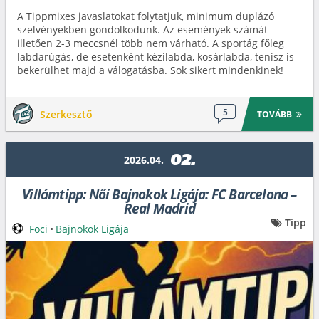
A Tippmixes javaslatokat folytatjuk, minimum duplázó
szelvényekben gondolkodunk. Az események számát
illetően 2-3 meccsnél több nem várható. A sportág főleg
labdarúgás, de esetenként kézilabda, kosárlabda, tenisz is
bekerülhet majd a válogatásba. Sok sikert mindenkinek!
5
Szerkesztő
TOVÁBB
02.
2026.04.
Villámtipp: Női Bajnokok Ligája: FC Barcelona –
Real Madrid
Tipp
Foci
•
Bajnokok Ligája