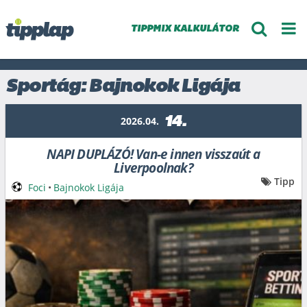
TIPPMIX KALKULÁTOR
Sportág: Bajnokok Ligája
14.
2026.04.
NAPI DUPLÁZÓ! Van-e innen visszaút a
Liverpoolnak?
Tipp
Foci
•
Bajnokok Ligája