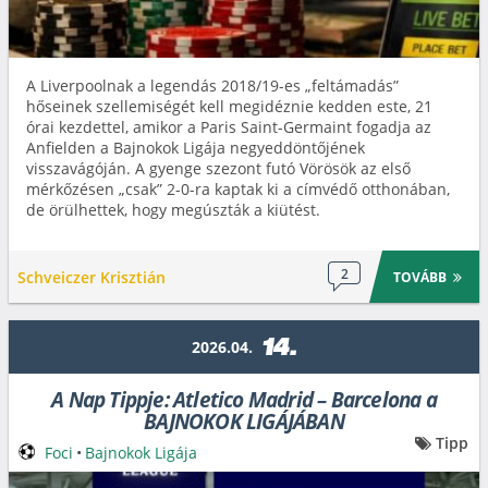
A Liverpoolnak a legendás 2018/19-es „feltámadás”
hőseinek szellemiségét kell megidéznie kedden este, 21
órai kezdettel, amikor a Paris Saint-Germaint fogadja az
Anfielden a Bajnokok Ligája negyeddöntőjének
visszavágóján. A gyenge szezont futó Vörösök az első
mérkőzésen „csak” 2-0-ra kaptak ki a címvédő otthonában,
de örülhettek, hogy megúszták a kiütést.
2
Schveiczer Krisztián
TOVÁBB
14.
2026.04.
A Nap Tippje: Atletico Madrid – Barcelona a
BAJNOKOK LIGÁJÁBAN
Tipp
Foci
•
Bajnokok Ligája