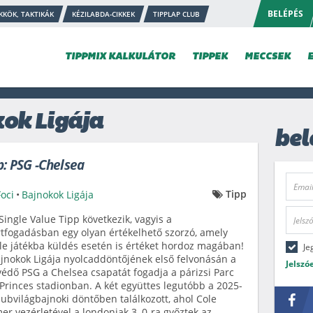
BELÉPÉS
KKÖK, TAKTIKÁK
KÉZILABDA-CIKKEK
TIPPLAP CLUB
TIPPMIX KALKULÁTOR
TIPPEK
MECCSEK
ok Ligája
bel
p: PSG -Chelsea
Tipp
Foci
•
Bajnokok Ligája
Single Value Tipp következik, vagyis a
tfogadásban egy olyan értékelhető szorzó, amely
le játékba küldés esetén is értéket hordoz magában!
Je
jnokok Ligája nyolcaddöntőjének első felvonásán a
Jelszó
édő PSG a Chelsea csapatát fogadja a párizsi Parc
Princes stadionban. A két együttes legutóbb a 2025-
lubvilágbajnoki döntőben találkozott, ahol Cole
er vezérletével a londoniak 3–0-ra győztek az