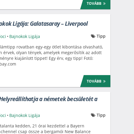
TOVÁBB
okok Ligája: Galatasaray – Liverpool
Tipp
Foci
•
Bajnokok Ligája
llámtipp rovatban egy-egy ötlet kibontása olvasható,
n érvek, olyan tények, amelyek megerősítik az adott
ényre kiajánlott tippet! Egy érv, egy tipp! Fotó:
abay.com
TOVÁBB
elyreállíthatja a németek becsületét a
Tipp
Foci
•
Bajnokok Ligája
talanta kedden, 21 órai kezdettel a Bayern
chennel csap össze a bergamói New Balance