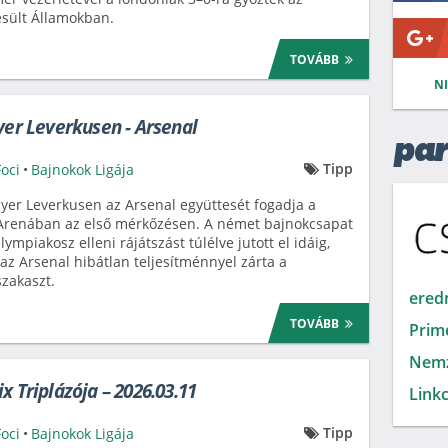
sült Államokban.
TOVÁBB
N
yer Leverkusen - Arsenal
par
Tipp
Foci
•
Bajnokok Ligája
yer Leverkusen az Arsenal együttesét fogadja a
Arenában az első mérkőzésen. A német bajnokcsapat
lympiakosz elleni rájátszást túlélve jutott el idáig,
az Arsenal hibátlan teljesítménnyel zárta a
szakaszt.
ered
TOVÁBB
Prim
Nemz
x Triplázója – 2026.03.11
Linkc
Tipp
Foci
•
Bajnokok Ligája