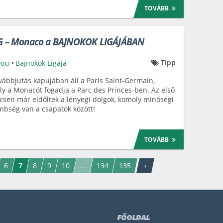
TOVÁBB
PSG – Monaco a BAJNOKOK LIGÁJÁBAN
Tipp
Foci
•
Bajnokok Ligája
vábbjutás kapujában áll a Paris Saint-Germain,
y a Monacót fogadja a Parc des Princes-ben. Az első
sen már eldőltek a lényegi dolgok, komoly minőségi
nbség van a csapatok között!
TOVÁBB
6
7
8
9
10
...
134
135
›
FŐOLDAL