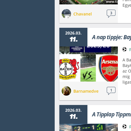
Egye
3
Chavanel
2026.03.
A nap tippje: Ba
11.
A Ba
Bay
az O
míg 
liga
1
Barnamedve
2026.03.
A Tipplap Tippmi
11.