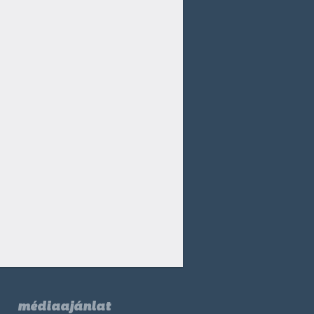
médiaajánlat