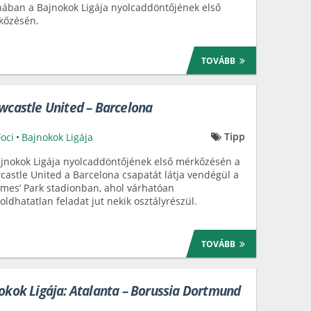
ában a Bajnokok Ligája nyolcaddöntőjének első
kőzésén.
TOVÁBB
ewcastle United – Barcelona
Tipp
Foci
•
Bajnokok Ligája
jnokok Ligája nyolcaddöntőjének első mérkőzésén a
astle United a Barcelona csapatát látja vendégül a
ames’ Park stadionban, ahol várhatóan
ldhatatlan feladat jut nekik osztályrészül.
TOVÁBB
nokok Ligája: Atalanta – Borussia Dortmund