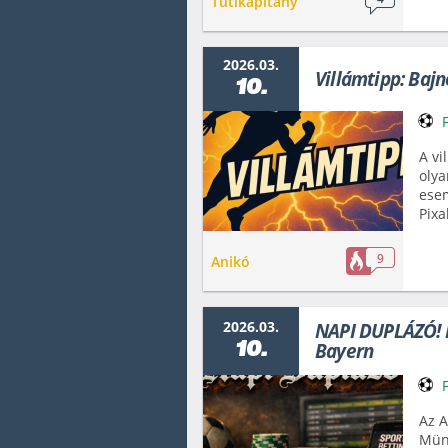
Tutikapitány
2026.03.
Villámtipp: Bajn
10.
A vi
olya
esem
Pix
9
Anikó
2026.03.
NAPI DUPLÁZÓ! H
10.
Bayern
Az A
Mün