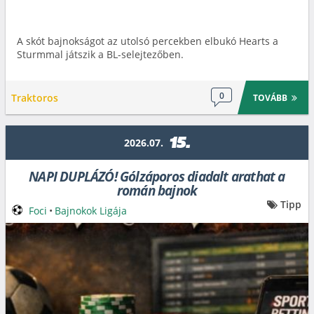
A skót bajnokságot az utolsó percekben elbukó Hearts a
Sturmmal játszik a BL-selejtezőben.
0
Traktoros
TOVÁBB
15.
2026.07.
NAPI DUPLÁZÓ! Gólzáporos diadalt arathat a
román bajnok
Tipp
Foci
•
Bajnokok Ligája