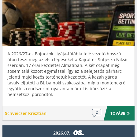
A 2026/27-es Bajnokok Ligája-főtábla felé vezető hosszú
úton teszi meg az első lépéseket a Kajrat és Sutjeska Niksic
szerdán, 17 órai kezdettel Almatiban. A két csapat még
sosem találkozott egymással, így ez a selejtezős párharc
jelenti majd közös történetük kezdetét. A kazah gárda
tavaly eljutott a BL bajnoki szakaszába, míg a montenegrói
együttes rendszerint nyaranta már el is búcsúzik a
nemzetközi porondtól.
2
Schveiczer Krisztián
TOVÁBB
08.
2026.07.