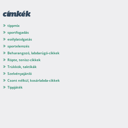
címkék
tippmix
sportfogadás
esélylatolgatás
sportelemzés
Beharangozó, labdarúgó-cikkek
Röpte, tenisz-cikkek
Trükkök, taktikák
Szelvényajánló
Csont nélkül, kosárlabda-cikkek
Tippjáték