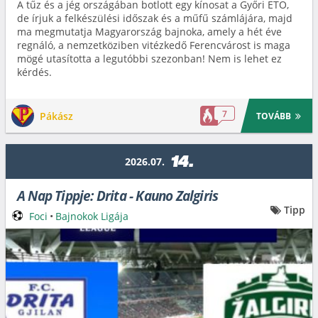
A tűz és a jég országában botlott egy kínosat a Győri ETO,
de írjuk a felkészülési időszak és a műfű számlájára, majd
ma megmutatja Magyarország bajnoka, amely a hét éve
regnáló, a nemzetköziben vitézkedő Ferencvárost is maga
mögé utasította a legutóbbi szezonban! Nem is lehet ez
kérdés.
7
Pákász
TOVÁBB
14.
2026.07.
A Nap Tippje: Drita - Kauno Zalgiris
Tipp
Foci
•
Bajnokok Ligája