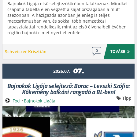
Bajnokok Ligája első selejtezőkörében találkoznak. Mindkét
csapat a tabella élén végzett a saját országában a múlt
szezonban. A házigazda azonban jelenleg is teljes
meccsritmusban van, és sokkal több nemzetközi
tapasztalattal rendelkezik, mint az első élvonalbeli évében
rögtön bajnoki címet nyert ellenfele.
0
Schveiczer Krisztián
TOVÁBB
07.
2026.07.
Bajnokok Ligája selejtező: Borac – Levszki Szófia:
Kőkemény balkáni rangadó a BL-ben!
Tipp
Foci
•
Bajnokok Ligája