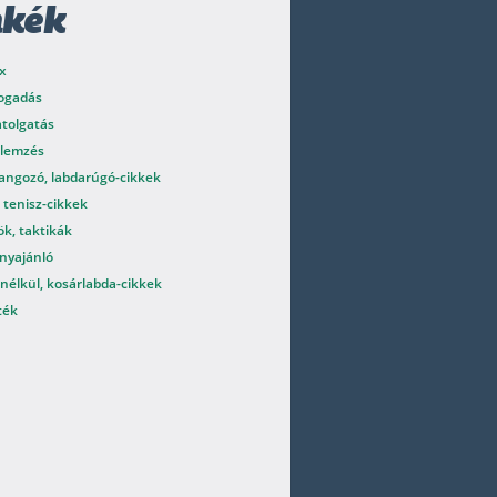
mkék
x
fogadás
atolgatás
elemzés
angozó, labdarúgó-cikkek
 tenisz-cikkek
k, taktikák
nyajánló
nélkül, kosárlabda-cikkek
ték