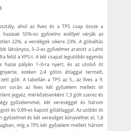
0
osztály, ahol az Ilves és a TPS csap össze a
hazaiak 55%-os győzelmi eséllyel várják az
etlen 22%, a vendégek sikere 23%. A gólváltás
óbb látványos, 5–2-es győzelmet aratott a Lahti
lta felül a VPS-t. A két csapat legutóbbi egymás
es hazai pályán 1–0-ra nyert, és az utolsó öt
nyerte, ezeken 2,4 gólos átlaggal termelt,
tt gólt. A tabellán a TPS az 5., az Ilves a 9.
ezon során az Ilves két győzelem mellett öt
lent jegyez, mérkőzésenként 1,3 gólt szerez és
négy győzelemmel, két vereséggel és három
úgott és 0,89-es kapott gólátlaggal. Az utóbbi öt
 győzelmet és két vereséget könyvelhet el, 1,8
átlagban, míg a TPS két győzelem mellett három