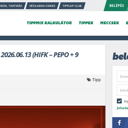
BELÉPÉS
KKÖK, TAKTIKÁK
KÉZILABDA-CIKKEK
TIPPLAP CLUB
TIPPMIX KALKULÁTOR
TIPPEK
MECCSEK
 2026.06.13 (HIFK – PEPO + 9
bel
Tipp
Je
Jelszó