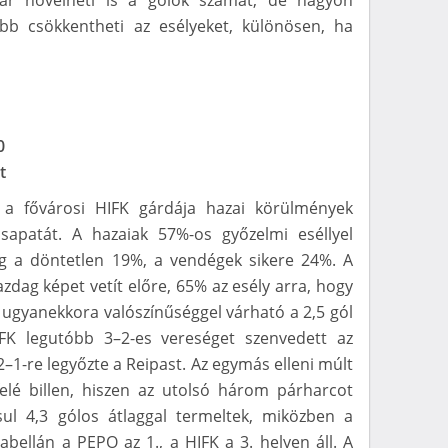
kár növelheti is a gólok számát, de nagyon
ább csökkentheti az esélyeket, különösen, ha
e:
0
t
 a fővárosi HIFK gárdája hazai körülmények
sapatát. A hazaiak 57%-os győzelmi eséllyel
íg a döntetlen 19%, a vendégek sikere 24%. A
azdag képet vetít előre, 65% az esély arra, hogy
 ugyanekkora valószínűséggel várható a 2,5 gól
HIFK legutóbb 3–2-es vereséget szenvedett az
2–1-re legyőzte a Reipast. Az egymás elleni múlt
elé billen, hiszen az utolsó három párharcot
ul 4,3 gólos átlaggal termeltek, miközben a
tabellán a PEPO az 1., a HIFK a 3. helyen áll. A