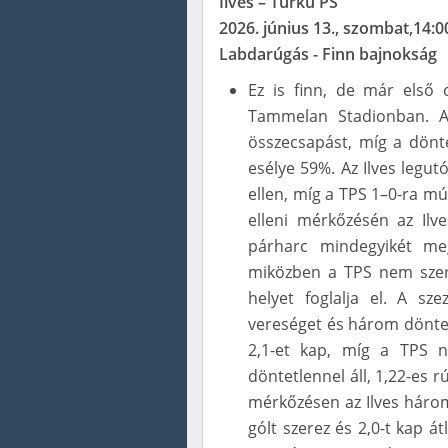
Ilves – Turku PS
2026. június 13., szombat,14:0
Labdarúgás - Finn bajnokság
Ez is finn, de már első 
Tammelan Stadionban. A 
összecsapást, míg a dönt
esélye 59%. Az Ilves legut
ellen, míg a TPS 1–0-ra mú
elleni mérkőzésén az Ilv
párharc mindegyikét meg
miközben a TPS nem szerze
helyet foglalja el. A sz
vereséget és három döntet
2,1-et kap, míg a TPS 
döntetlennel áll, 1,22-es r
mérkőzésen az Ilves három
gólt szerez és 2,0-t kap 