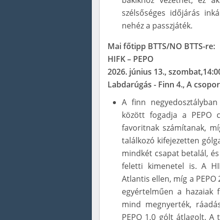
bakikhoz vezethet, ez a
szélsőséges időjárás ink
nehéz a passzjáték.
Mai főtipp BTTS/NO BTTS-r
HIFK – PEPO
2026. június 13., szombat,14:0
Labdarúgás - Finn 4., A csopor
A finn negyedosztályban
között fogadja a PEPO c
favoritnak számítanak, m
találkozó kifejezetten gólg
mindkét csapat betalál, és
feletti kimenetel is. A 
Atlantis ellen, míg a PEPO 
egyértelműen a hazaiak f
mind megnyerték, ráadás
PEPO 1,0 gólt átlagolt. A 