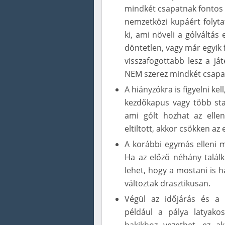
mindkét csapatnak fontos a
nemzetközi kupáért folyta
ki, ami növeli a gólváltás
döntetlen, vagy már egyik f
visszafogottabb lesz a ját
NEM szerez mindkét csapat
A hiányzókra is figyelni k
kezdőkapus vagy több sta
ami gólt hozhat az elle
eltiltott, akkor csökken az 
A korábbi egymás elleni 
Ha az előző néhány talál
lehet, hogy a mostani is h
változtak drasztikusan.
Végül az időjárás és a
például a pálya latyako