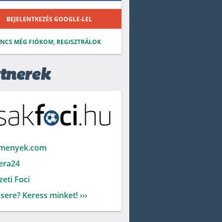
BEJELENTKEZÉS GOOGLE-LEL
INCS MÉG FIÓKOM, REGISZTRÁLOK
tnerek
menyek.com
era24
eti Foci
sere? Keress minket! ›››