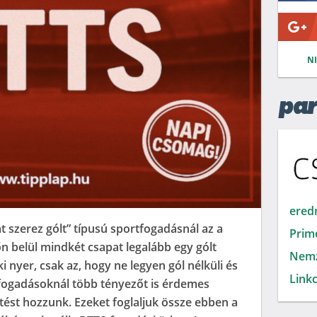
N
par
ered
t szerez gólt” típusú sportfogadásnál az a
Prim
őn belül mindkét csapat legalább egy gólt
Nemz
 nyer, csak az, hogy ne legyen gól nélküli és
Linkc
 fogadásoknál több tényezőt is érdemes
tést hozzunk. Ezeket foglaljuk össze ebben a