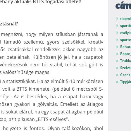
éhány aktuális BTTS-fogadási ötletet!
cí
tippmi
ztásnál?
sport
esélyl
 megnézni, hogy milyen stílusban játszanak a
sport
 támadó szellemű, gyors szélsőkkel, kreatív
Behar
rős csatárokkal rendelkezik, akkor nagyobb az
Röpte,
en betalálnak. Különösen jó jel, ha a csapatok
Trükkö
védekezésük nem túl stabil, tehát sok gólt is
Szelvé
ás valószínűsége magas.
Csont 
a statisztikákat. Ha az elmúlt 5-10 mérkőzésen
Tippjá
 volt a BTTS kimenetel (például 6 meccsből 5-
előjel. Az is beszédes, ha a csapat hazai vagy
ösen gyakori a gólváltás. Emellett az átlagos
 is sokat elárul, ha egy csapat átlagban például
kap, az tipikusan „BTTS-esélyes”.
 helyzete is fontos. Olyan találkozókon, ahol