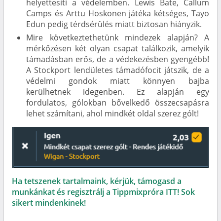
helyettesíti a védelemben. Lewis Bate, Callum
Camps és Arttu Hoskonen játéka kétséges, Tayo
Edun pedig térdsérülés miatt biztosan hiányzik.
Mire következtethetünk mindezek alapján? A
mérkőzésen két olyan csapat találkozik, amelyik
támadásban erős, de a védekezésben gyengébb!
A Stockport lendületes támadófocit játszik, de a
védelmi gondok miatt könnyen bajba
kerülhetnek idegenben. Ez alapján egy
fordulatos, gólokban bővelkedő összecsapásra
lehet számítani, ahol mindkét oldal szerez gólt!
Ha tetszenek tartalmaink, kérjük, támogasd a
munkánkat és regisztrálj a Tippmixpróra ITT! Sok
sikert mindenkinek!