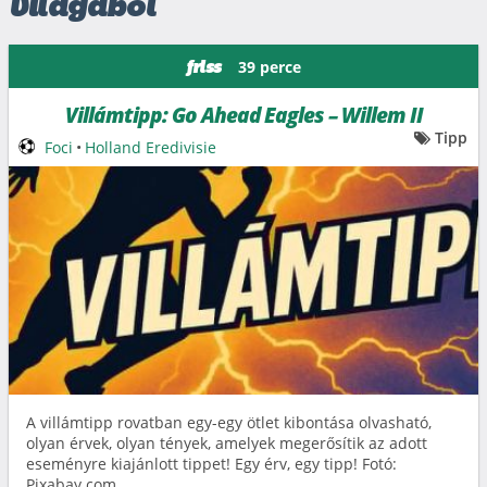
világából
39 perce
friss
Villámtipp: Go Ahead Eagles – Willem II
Tipp
Foci
•
Holland Eredivisie
A villámtipp rovatban egy-egy ötlet kibontása olvasható,
olyan érvek, olyan tények, amelyek megerősítik az adott
eseményre kiajánlott tippet! Egy érv, egy tipp! Fotó:
Pixabay.com