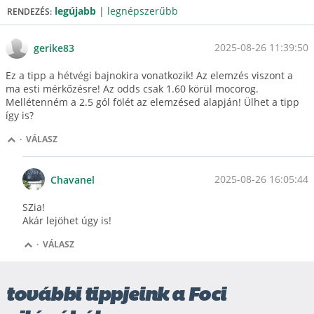
legújabb
|
legnépszerűbb
RENDEZÉS:
2025-08-26 11:39:50
gerike83
Ez a tipp a hétvégi bajnokira vonatkozik! Az elemzés viszont a
ma esti mérkőzésre! Az odds csak 1.60 körül mocorog.
Mellétenném a 2.5 gól fölét az elemzésed alapján! Ülhet a tipp
így is?
·
VÁLASZ
2025-08-26 16:05:44
Chavanel
SZia!
Akár lejöhet úgy is!
·
VÁLASZ
további tippjeink a Foci