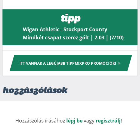
tipp
Wigan Athletic - Stockport County
Mindkét csapat szerez gólt | 2.03 | (7/10)
ITT VANNAK A LEGÚJABB TIPPMIXPRO PROMÓCIÓK!
hozzászólások
Hozzászólás írásához
lépj be
vagy
regisztrálj
!