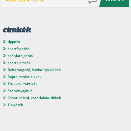
címkék
tippmix
sportfogadás
esélylatolgatás
sportelemzés
Beharangozó, labdarúgó-cikkek
Röpte, tenisz-cikkek
Trükkök, taktikák
Szelvényajánló
Csont nélkül, kosárlabda-cikkek
Tippjáték