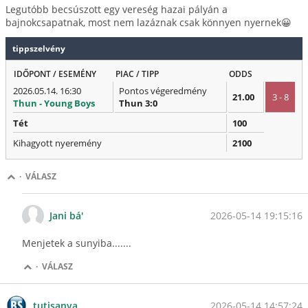
Legutóbb becsúszott egy vereség hazai pályán a
bajnokcsapatnak, most nem lazáznak csak könnyen nyernek😀
tippszelvény
IDŐPONT / ESEMÉNY
PIAC / TIPP
ODDS
2026.05.14. 16:30
Pontos végeredmény
21.00
3 - 8
Thun - Young Boys
Thun 3:0
Tét
100
Kihagyott nyeremény
2100
·
VÁLASZ
2026-05-14 19:15:16
Jani bá'
Menjetek a sunyiba.......
·
VÁLASZ
2026-05-14 14:57:24
tutisanya