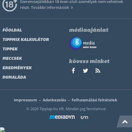
Szerencsejátékban 18 éven aluli személyek nem vehetnek
részt.
További információk
médiaajánlat
FŐOLDAL
TIPPMIX KALKULÁTOR
TIPPEK
MECCSEK
kövess minket
EREDMÉNYEK
DUMALÁDA
Impresszum
–
Adatkezelés
–
Felhasználási feltételek
© 2026 Tipplap.hu Kft. Minden jog fenntartva!