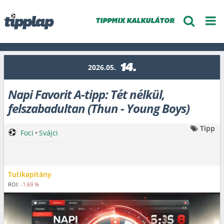
TIPPMIX KALKULÁTOR
14.
2026.05.
Napi Favorit A-tipp: Tét nélkül,
felszabadultan (Thun - Young Boys)
Tipp
Foci
•
Svájci
Tutikapitány
ROI:
-1.69 %