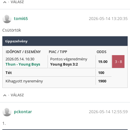
·
VÁLASZ
2026-05-14 13:20:35
tomi65
Csütörtök
tippszelvény
IDŐPONT / ESEMÉNY
PIAC / TIPP
ODDS
2026.05.14. 16:30
Pontos végeredmény
19.00
3 - 8
Thun - Young Boys
Young Boys 3:2
Tét
100
Kihagyott nyeremény
1900
·
VÁLASZ
2026-05-14 12:55:59
pckontar
1.