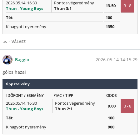
2026.05.14. 16:30
Pontos végeredmény
13.50
3 - 8
Thun - Young Boys
Thun 3:1
Tét
100
Kihagyott nyeremény
1350
·
VÁLASZ
2026-05-14 14:15:29
Baggio
gólos hazai
tippszelvény
IDŐPONT / ESEMÉNY
PIAC / TIPP
ODDS
2026.05.14. 16:30
Pontos végeredmény
9.00
3 - 8
Thun - Young Boys
Thun 2:1
Tét
100
Kihagyott nyeremény
900