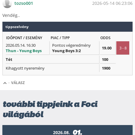
2026-05-14 06:23:06
tozso001
Vendég..
tippszelvény
IDŐPONT / ESEMÉNY
PIAC / TIPP
ODDS
2026.05.14. 16:30
Pontos végeredmény
19.00
3 - 8
Thun - Young Boys
Young Boys 3:2
Tét
100
Kihagyott nyeremény
1900
·
VÁLASZ
további tippjeink a Foci
világából
01.
2026.08.