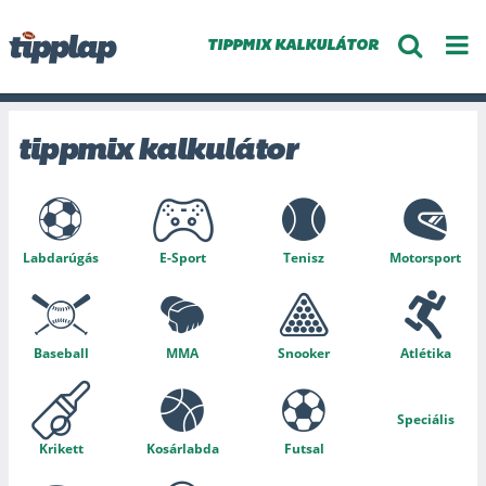
TIPPMIX KALKULÁTOR
tippmix kalkulátor
Labdarúgás
E-Sport
Tenisz
Motorsport
Baseball
MMA
Snooker
Atlétika
Speciális
Krikett
Kosárlabda
Futsal