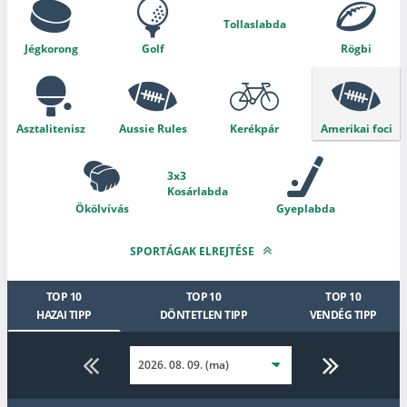
Tollaslabda
Jégkorong
Golf
Rögbi
Asztalitenisz
Aussie Rules
Kerékpár
Amerikai foci
3x3
Kosárlabda
Ökölvívás
Gyeplabda
SPORTÁGAK ELREJTÉSE
TOP 10
TOP 10
TOP 10
HAZAI TIPP
DÖNTETLEN TIPP
VENDÉG TIPP