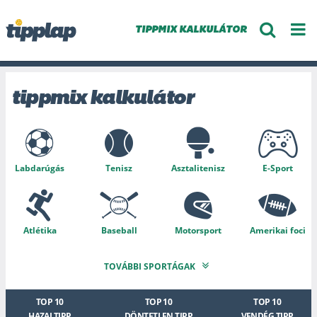
TIPPMIX KALKULÁTOR
tippmix kalkulátor
Labdarúgás
Tenisz
Asztalitenisz
E-Sport
Atlétika
Baseball
Motorsport
Amerikai foci
TOVÁBBI SPORTÁGAK
Speciális
MMA
Krikett
Kosárlabda
TOP 10
TOP 10
TOP 10
HAZAI TIPP
DÖNTETLEN TIPP
VENDÉG TIPP