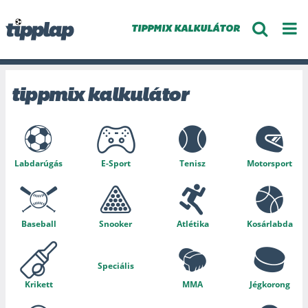
TIPPMIX KALKULÁTOR
tippmix kalkulátor
Labdarúgás
E-Sport
Tenisz
Motorsport
Baseball
Snooker
Atlétika
Kosárlabda
Speciális
Krikett
MMA
Jégkorong