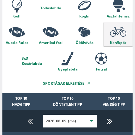
Tollaslabda
Golf
Rögbi
Asztalitenisz
Aussie Rules
Amerikai foci
Ökölvívás
Kerékpár
3x3
Kosárlabda
Gyeplabda
Futsal
SPORTÁGAK ELREJTÉSE
TOP 10
TOP 10
TOP 10
HAZAI TIPP
DÖNTETLEN TIPP
VENDÉG TIPP