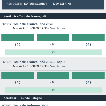
RENDEZÉS:
DÁTUM SZERINT
|
NÉV SZERINT
Kerékpár – Tour de France, női
37392
Tour de France, női 2026
Min kötés: 1 • 08.09. 19:30 •
Szólj hozzá ››
-
-
-
( 0 )
( 0 )
( 0 )
+1
37393
Tour de France, női 2026 - Top 3
Min kötés: 1 • 08.09. 19:30 •
Szólj hozzá ››
-
-
-
( 0 )
( 0 )
( 0 )
+1
Kerékpár – Tour de Pologne
07910
Tour de Pologne 2026