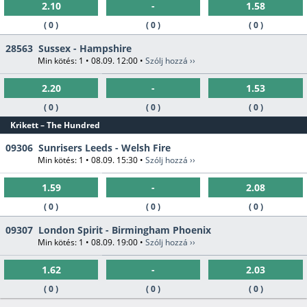
2.10
-
1.58
( 0 )
( 0 )
( 0 )
28563
Sussex - Hampshire
Min kötés: 1 • 08.09. 12:00 •
Szólj hozzá ››
2.20
-
1.53
( 0 )
( 0 )
( 0 )
Krikett – The Hundred
09306
Sunrisers Leeds - Welsh Fire
Min kötés: 1 • 08.09. 15:30 •
Szólj hozzá ››
1.59
-
2.08
( 0 )
( 0 )
( 0 )
09307
London Spirit - Birmingham Phoenix
Min kötés: 1 • 08.09. 19:00 •
Szólj hozzá ››
1.62
-
2.03
( 0 )
( 0 )
( 0 )