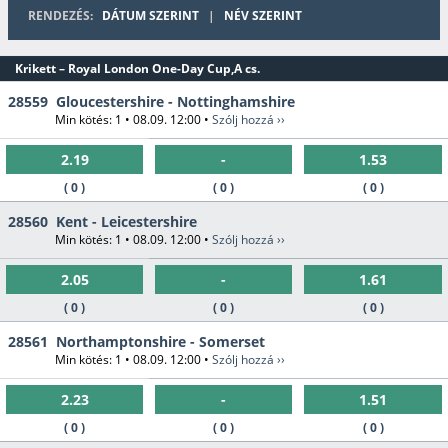
RENDEZÉS:
DÁTUM SZERINT
|
NÉV SZERINT
Krikett – Royal London One-Day Cup,A cs.
28559
Gloucestershire - Nottinghamshire
Min kötés: 1 • 08.09. 12:00 •
Szólj hozzá ››
2.19
-
1.53
( 0 )
( 0 )
( 0 )
28560
Kent - Leicestershire
Min kötés: 1 • 08.09. 12:00 •
Szólj hozzá ››
2.05
-
1.61
( 0 )
( 0 )
( 0 )
28561
Northamptonshire - Somerset
Min kötés: 1 • 08.09. 12:00 •
Szólj hozzá ››
2.23
-
1.51
( 0 )
( 0 )
( 0 )