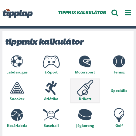
TIPPMIX KALKULÁTOR
tippmix kalkulátor
Labdarúgás
E-Sport
Motorsport
Tenisz
Speciális
Snooker
Atlétika
Krikett
Kosárlabda
Baseball
Jégkorong
Golf