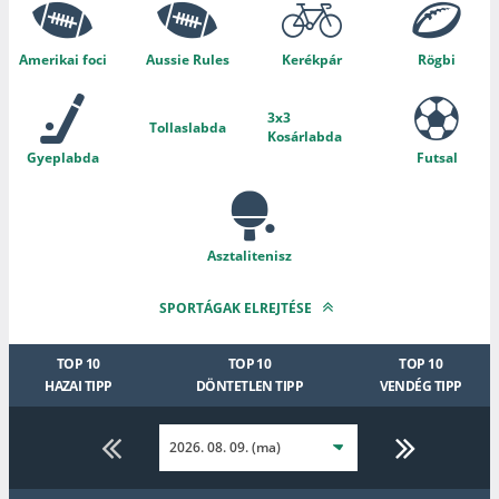
Amerikai foci
Aussie Rules
Kerékpár
Rögbi
3x3
Tollaslabda
Kosárlabda
Gyeplabda
Futsal
Asztalitenisz
SPORTÁGAK ELREJTÉSE
TOP 10
TOP 10
TOP 10
HAZAI TIPP
DÖNTETLEN TIPP
VENDÉG TIPP