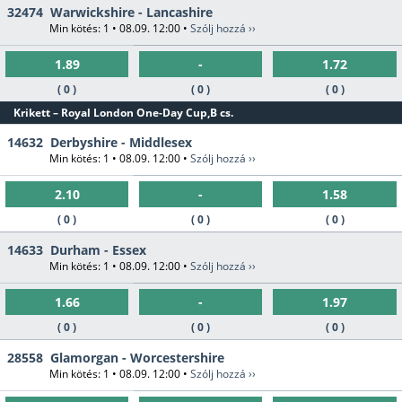
32474
Warwickshire - Lancashire
Min kötés: 1 • 08.09. 12:00 •
Szólj hozzá ››
1.89
-
1.72
( 0 )
( 0 )
( 0 )
Krikett – Royal London One-Day Cup,B cs.
14632
Derbyshire - Middlesex
Min kötés: 1 • 08.09. 12:00 •
Szólj hozzá ››
2.10
-
1.58
( 0 )
( 0 )
( 0 )
14633
Durham - Essex
Min kötés: 1 • 08.09. 12:00 •
Szólj hozzá ››
1.66
-
1.97
( 0 )
( 0 )
( 0 )
28558
Glamorgan - Worcestershire
Min kötés: 1 • 08.09. 12:00 •
Szólj hozzá ››