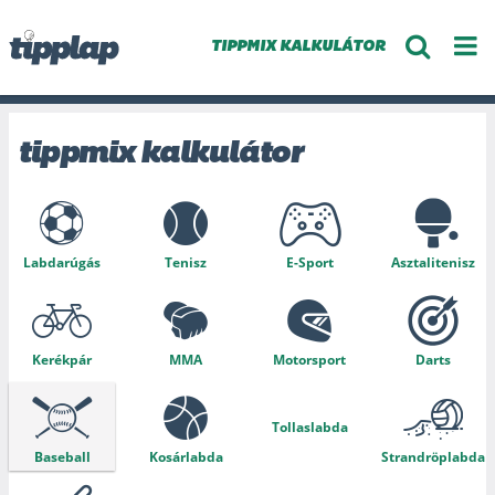
TIPPMIX KALKULÁTOR
tippmix kalkulátor
Labdarúgás
Tenisz
E-Sport
Asztalitenisz
Kerékpár
MMA
Motorsport
Darts
Tollaslabda
Baseball
Kosárlabda
Strandröplabda