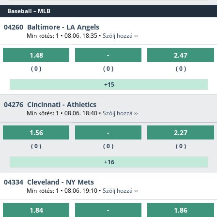
Baseball – MLB
04260
Baltimore - LA Angels
Min kötés: 1 • 08.06. 18:35 •
Szólj hozzá ››
1.48
-
2.47
( 0 )
( 0 )
( 0 )
+15
04276
Cincinnati - Athletics
Min kötés: 1 • 08.06. 18:40 •
Szólj hozzá ››
1.56
-
2.27
( 0 )
( 0 )
( 0 )
+16
04334
Cleveland - NY Mets
Min kötés: 1 • 08.06. 19:10 •
Szólj hozzá ››
1.84
-
1.86