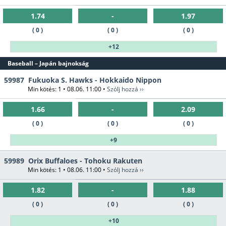
1.74
-
1.97
( 0 )
( 0 )
( 0 )
+12
Baseball – Japán bajnokság
59987
Fukuoka S. Hawks - Hokkaido Nippon
Min kötés: 1 • 08.06. 11:00 •
Szólj hozzá ››
1.66
-
2.09
( 0 )
( 0 )
( 0 )
+9
59989
Orix Buffaloes - Tohoku Rakuten
Min kötés: 1 • 08.06. 11:00 •
Szólj hozzá ››
1.82
-
1.88
( 0 )
( 0 )
( 0 )
+10