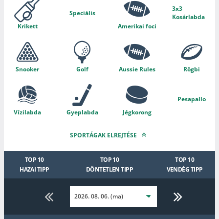
3x3
Speciális
Kosárlabda
Krikett
Amerikai foci
Snooker
Golf
Aussie Rules
Rögbi
Pesapallo
Vízilabda
Gyeplabda
Jégkorong
SPORTÁGAK ELREJTÉSE
TOP 10
TOP 10
TOP 10
HAZAI TIPP
DÖNTETLEN TIPP
VENDÉG TIPP