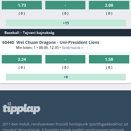
1.73
-
2.00
( 0 )
( 0 )
( 0 )
+15
Baseball – Tajvani bajnokság
60440
Wei Chuan Dragons - Uni-President Lions
Min kötés: 1 • 08.06. 12:35 •
Szólj hozzá ››
2.24
-
1.58
( 0 )
( 0 )
( 0 )
+9
2011-ben indult, rendszeresen frissülő honlapunk sportfogadásokhoz ad
tippeket látogatóinak. A fogadási tippek mellett rendszeresen jelennek