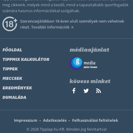
meg cikkeink, melyek mind a kezdő, mind a tapasztaltabb sportfogadók
számára hasznos információkkal szolgálnak.
Szerencsejátékban 18 éven aluli személyek nem vehetnek
részt.
További információk
médiaajánlat
FŐOLDAL
TIPPMIX KALKULÁTOR
TIPPEK
MECCSEK
kövess minket
EREDMÉNYEK
DUMALÁDA
Impresszum
–
Adatkezelés
–
Felhasználási feltételek
© 2026 Tipplap.hu Kft. Minden jog fenntartva!