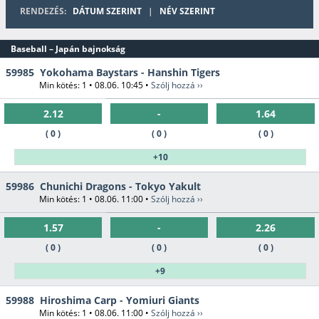
RENDEZÉS:
DÁTUM SZERINT
|
NÉV SZERINT
Baseball – Japán bajnokság
59985
Yokohama Baystars - Hanshin Tigers
Min kötés: 1 • 08.06. 10:45 •
Szólj hozzá ››
2.12
-
1.64
( 0 )
( 0 )
( 0 )
+10
59986
Chunichi Dragons - Tokyo Yakult
Min kötés: 1 • 08.06. 11:00 •
Szólj hozzá ››
1.57
-
2.26
( 0 )
( 0 )
( 0 )
+9
59988
Hiroshima Carp - Yomiuri Giants
Min kötés: 1 • 08.06. 11:00 •
Szólj hozzá ››