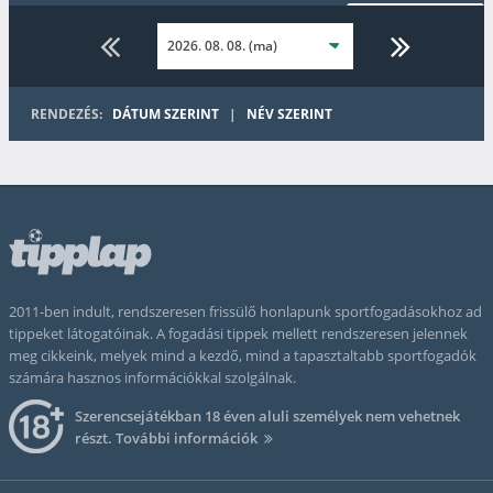
RENDEZÉS:
DÁTUM SZERINT
|
NÉV SZERINT
2011-ben indult, rendszeresen frissülő honlapunk sportfogadásokhoz ad
tippeket látogatóinak. A fogadási tippek mellett rendszeresen jelennek
meg cikkeink, melyek mind a kezdő, mind a tapasztaltabb sportfogadók
számára hasznos információkkal szolgálnak.
Szerencsejátékban 18 éven aluli személyek nem vehetnek
részt.
További információk