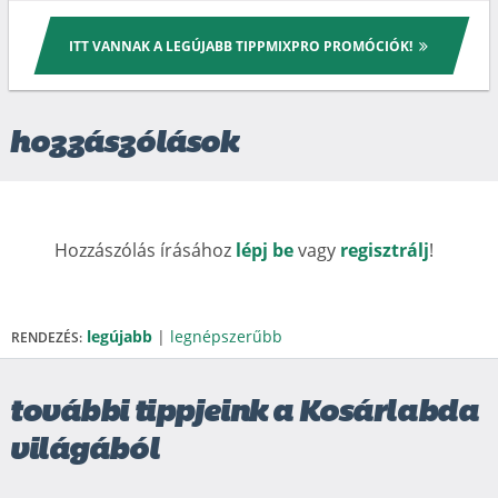
ITT VANNAK A LEGÚJABB TIPPMIXPRO PROMÓCIÓK!
hozzászólások
Hozzászólás írásához
lépj be
vagy
regisztrálj
!
legújabb
|
legnépszerűbb
RENDEZÉS:
további tippjeink a Kosárlabda
világából