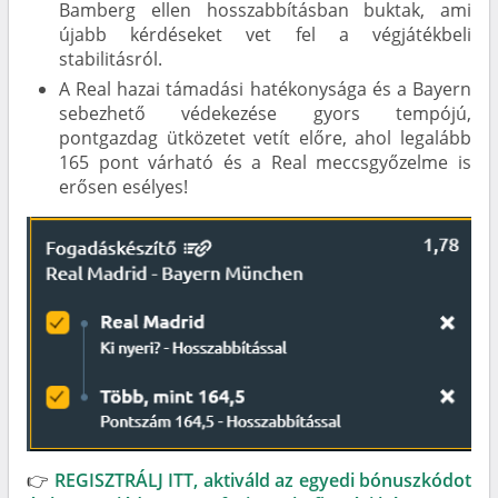
Bamberg ellen hosszabbításban buktak, ami
újabb kérdéseket vet fel a végjátékbeli
stabilitásról.
A Real hazai támadási hatékonysága és a Bayern
sebezhető védekezése gyors tempójú,
pontgazdag ütközetet vetít előre, ahol legalább
165 pont várható és a Real meccsgyőzelme is
erősen esélyes!
👉
REGISZTRÁLJ ITT, aktiváld az egyedi bónuszkódot