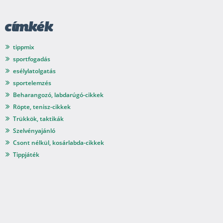
címkék
tippmix
sportfogadás
esélylatolgatás
sportelemzés
Beharangozó, labdarúgó-cikkek
Röpte, tenisz-cikkek
Trükkök, taktikák
Szelvényajánló
Csont nélkül, kosárlabda-cikkek
Tippjáték