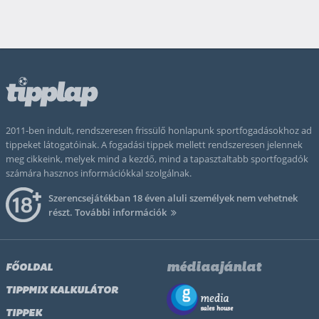
2011-ben indult, rendszeresen frissülő honlapunk sportfogadásokhoz ad
tippeket látogatóinak. A fogadási tippek mellett rendszeresen jelennek
meg cikkeink, melyek mind a kezdő, mind a tapasztaltabb sportfogadók
számára hasznos információkkal szolgálnak.
Szerencsejátékban 18 éven aluli személyek nem vehetnek
részt.
További információk
médiaajánlat
FŐOLDAL
TIPPMIX KALKULÁTOR
TIPPEK