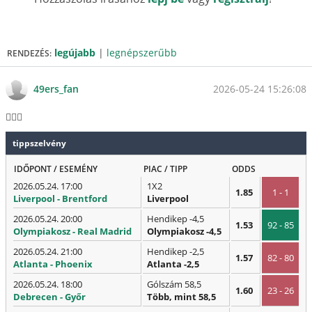
legújabb
|
legnépszerűbb
RENDEZÉS:
2026-05-24 15:26:08
49ers_fan
🤷🏻‍♂️
tippszelvény
IDŐPONT / ESEMÉNY
PIAC / TIPP
ODDS
2026.05.24. 17:00
1X2
1.85
1 - 1
Liverpool - Brentford
Liverpool
2026.05.24. 20:00
Hendikep -4,5
1.53
92 - 85
Olympiakosz - Real Madrid
Olympiakosz -4,5
2026.05.24. 21:00
Hendikep -2,5
1.57
82 - 80
Atlanta - Phoenix
Atlanta -2,5
2026.05.24. 18:00
Gólszám 58,5
1.60
23 - 26
Debrecen - Győr
Több, mint 58,5