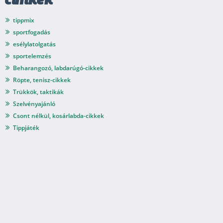
címkék
tippmix
sportfogadás
esélylatolgatás
sportelemzés
Beharangozó, labdarúgó-cikkek
Röpte, tenisz-cikkek
Trükkök, taktikák
Szelvényajánló
Csont nélkül, kosárlabda-cikkek
Tippjáték