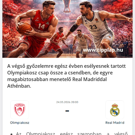
A végső győzelemre egész évben esélyesnek tartott
Olympiakosz csap össze a csendben, de egyre
magabiztosabban menetelő Real Madriddal
Athénban.
Az Olympiakosz egész szezonban a végső