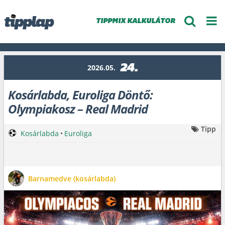
TIPPMIX KALKULÁTOR
24.
2026.05.
Kosárlabda, Euroliga Döntő:
Olympiakosz – Real Madrid
Tipp
Kosárlabda
•
Euroliga
Barnamedve (kosárlabda)