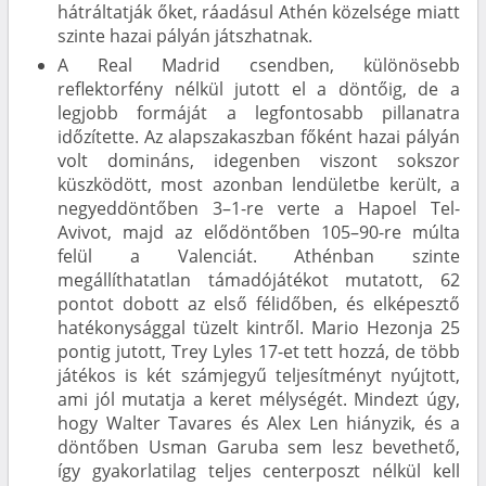
hátráltatják őket, ráadásul Athén közelsége miatt
szinte hazai pályán játszhatnak.
A Real Madrid csendben, különösebb
reflektorfény nélkül jutott el a döntőig, de a
legjobb formáját a legfontosabb pillanatra
időzítette. Az alapszakaszban főként hazai pályán
volt domináns, idegenben viszont sokszor
küszködött, most azonban lendületbe került, a
negyeddöntőben 3–1-re verte a Hapoel Tel-
Avivot, majd az elődöntőben 105–90-re múlta
felül a Valenciát. Athénban szinte
megállíthatatlan támadójátékot mutatott, 62
pontot dobott az első félidőben, és elképesztő
hatékonysággal tüzelt kintről. Mario Hezonja 25
pontig jutott, Trey Lyles 17-et tett hozzá, de több
játékos is két számjegyű teljesítményt nyújtott,
ami jól mutatja a keret mélységét. Mindezt úgy,
hogy Walter Tavares és Alex Len hiányzik, és a
döntőben Usman Garuba sem lesz bevethető,
így gyakorlatilag teljes centerposzt nélkül kell