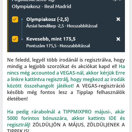
Ne feledd, legyél több irodánál is regisztrálva, hogy
mindig a legjobb szorzókat és akciókat kapd el!
Ha
nincs még accountod a VEGAS-nál, akkor kérjük Erre
a linkre kattintva regisztrálj, hogy megkezd az irodák
között összehangolt játékot!
A VEGAS-regisztráció
később még fontos lesz a Tipplap felhasználók
életében!
Ha pedig rárabolnál a TIPPMIXPRO májusi-, akár
5000 forintos bónuszára, akkor kattints IDE és
regisztrálj!
ZÖLDÜLJÖN A MÁJUS, ZÖLDÜLJENEK A
TIPPEK IS!