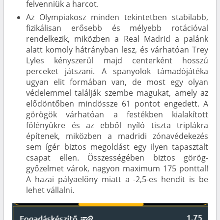
felvenniük a harcot.
Az Olympiakosz minden tekintetben stabilabb,
fizikálisan erősebb és mélyebb rotációval
rendelkezik, miközben a Real Madrid a palánk
alatt komoly hátrányban lesz, és várhatóan Trey
Lyles kényszerül majd centerként hosszú
perceket játszani. A spanyolok támadójátéka
ugyan elit formában van, de most egy olyan
védelemmel találják szembe magukat, amely az
elődöntőben mindössze 61 pontot engedett. A
görögök várhatóan a festékben kialakított
fölényükre és az ebből nyíló tiszta triplákra
építenek, miközben a madridi zónavédekezés
sem ígér biztos megoldást egy ilyen tapasztalt
csapat ellen. Összességében biztos görög-
győzelmet várok, nagyon maximum 175 ponttal!
A hazai pályaelőny miatt a -2,5-es hendit is be
lehet vállalni.