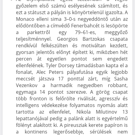
győzelem első számú esélyesének számított, és
ezt a státuszt a pályán is könyörtelenül igazolta. A
Monaco elleni sima 3–0-s negyeddöntő után az
elődöntőben a címvédő Fenerbahcét is lesöpörte
a parkettről egy 79–61-es, meggyőző
teljesítménnyel. Georgios Bartzokas csapata
rendkívül felkészülten és motiváltan kezdett,
gyorsan jelentős előnyt épített ki, miközben hét
percen át egyetlen pontot sem engedett
ellenfelének. Tyler Dorsey támadásban kapta el a
fonalat, Alec Peters pályafutása egyik legjobb
meccsét játszva 17 ponttal zárt, míg Sasha
Vezenkov a harmadik negyedben robbant,
egymaga 14 pontot szerezve. A görög csapat
több fronton is felőrölte riválisát, agresszív és
intelligens védekezése folyamatos nyomás alatt
tartotta az ellenfelet, Nikola Milutinov 13
lepattanójával pedig a palánk alatt is egyértelmű
fölényt alakított ki. A pireusziak kerete papíron is
a kontinens legerősebbje, sérülések nem