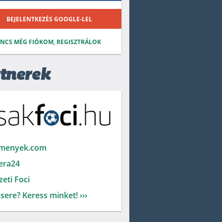
BEJELENTKEZÉS GOOGLE-LEL
INCS MÉG FIÓKOM, REGISZTRÁLOK
tnerek
menyek.com
era24
eti Foci
sere? Keress minket! ›››