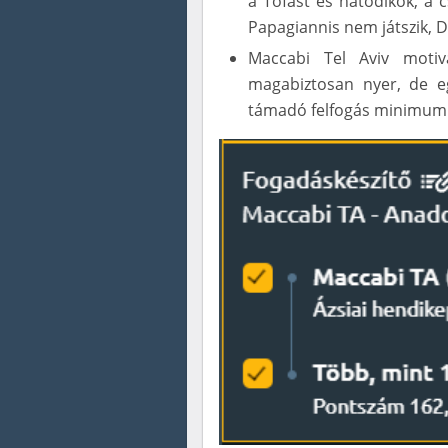
a Tofast és hatodikok, a c
Papagiannis nem játszik, D
Maccabi Tel Aviv motiv
magabiztosan nyer, de eg
támadó felfogás minimum