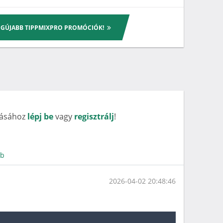
LEGÚJABB TIPPMIXPRO PROMÓCIÓK!
rásához
lépj be
vagy
regisztrálj
!
bb
2026-04-02 20:48:46