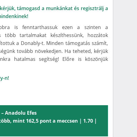
kérjük, támogasd a munkánkat és regisztrálj a
 mindenkinek!
bbra is fenntarthassuk ezen a szinten a
 több tartalmakat készíthessünk, hozzátok
dítottuk a Donably-t. Minden támogatás számít,
ségünk tovább növekedjen. Ha teheted, kérjük
kra hatalmas segítség! Előre is köszönjük
y-n!
 – Anadolu Efes
több, mint 162,5 pont a meccsen | 1.70 |