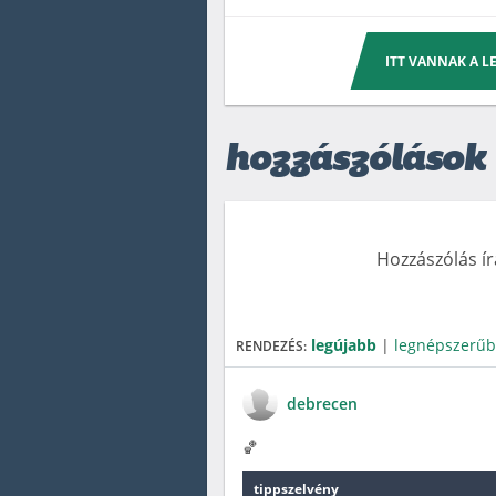
ITT VANNAK A 
hozzászólások
Hozzászólás í
legújabb
|
legnépszerű
RENDEZÉS:
debrecen
🏀
tippszelvény