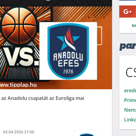
N
par
ered
 az Anadolu csapatát az Euroliga mai
Prim
Nemz
Linkc