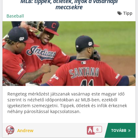
MLB: tippek, ötletek, infók a vasárnapi
meccsekre
Tipp
Baseball
Rengeteg mérkőzést játszanak vasárnap este magyar idő
szerint is nézhető időpontokban az MLB-ben, ezekből
igyekeztem szemezgetni. Tippek, ötletek és infók érkeznek
néhány párosítással kapcsolatosan.
6
Andrew
TOVÁBB