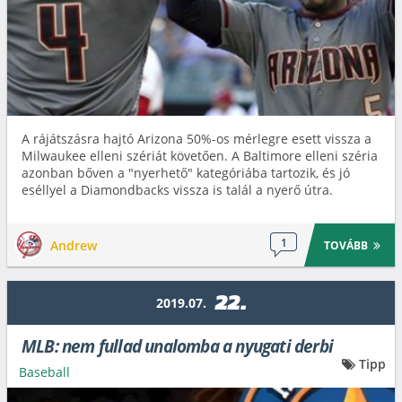
A rájátszásra hajtó Arizona 50%-os mérlegre esett vissza a
Milwaukee elleni szériát követően. A Baltimore elleni széria
azonban bőven a "nyerhető" kategóriába tartozik, és jó
eséllyel a Diamondbacks vissza is talál a nyerő útra.
1
Andrew
TOVÁBB
22.
2019.07.
MLB: nem fullad unalomba a nyugati derbi
Tipp
Baseball