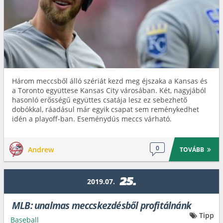
Három meccsből álló szériát kezd meg éjszaka a Kansas és
a Toronto együttese Kansas City városában. Két, nagyjából
hasonló erősségű együttes csatája lesz ez sebezhető
dobókkal, ráadásul már egyik csapat sem reménykedhet
idén a playoff-ban. Eseménydús meccs várható.
0
Andrew
TOVÁBB
25.
2019.07.
MLB: unalmas meccskezdésből profitálnánk
Tipp
Baseball