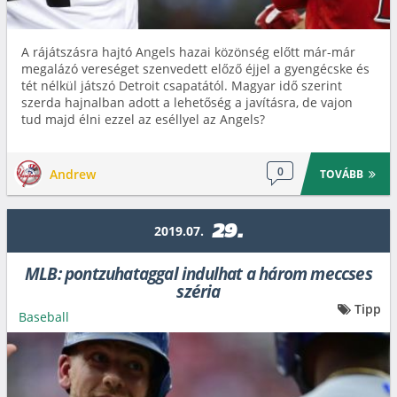
A rájátszásra hajtó Angels hazai közönség előtt már-már
megalázó vereséget szenvedett előző éjjel a gyengécske és
tét nélkül játszó Detroit csapatától. Magyar idő szerint
szerda hajnalban adott a lehetőség a javításra, de vajon
tud majd élni ezzel az eséllyel az Angels?
0
Andrew
TOVÁBB
29.
2019.07.
MLB: pontzuhataggal indulhat a három meccses
széria
Tipp
Baseball