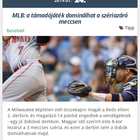
24.
2019.07.
MLB: a támadójáték dominálhat a szériazáró
meccsen
Tipp
Baseball
A Milwaukee képtelen volt összekapni magát a Reds elleni
2. derbire, és megalázó 14 pontot engedtek a vendégeknek
- egy jó dobóval dombon. Magyar idő szerint este 8-kor
lezárul a 3 meccses széria, és ezen a derbin sem a dobók
domiálhatnak majd.