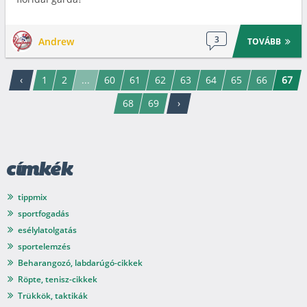
3
Andrew
TOVÁBB
‹
1
2
...
60
61
62
63
64
65
66
67
68
69
›
címkék
tippmix
sportfogadás
esélylatolgatás
sportelemzés
Beharangozó, labdarúgó-cikkek
Röpte, tenisz-cikkek
Trükkök, taktikák