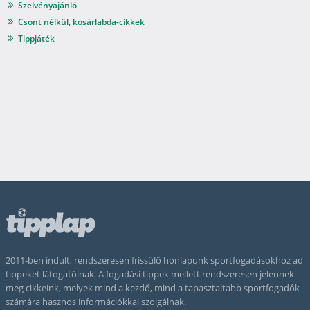
Szelvényajánló
Csont nélkül, kosárlabda-cikkek
Tippjáték
2011-ben indult, rendszeresen frissülő honlapunk sportfogadásokhoz ad
tippeket látogatóinak. A fogadási tippek mellett rendszeresen jelennek
meg cikkeink, melyek mind a kezdő, mind a tapasztaltabb sportfogadók
számára hasznos információkkal szolgálnak.