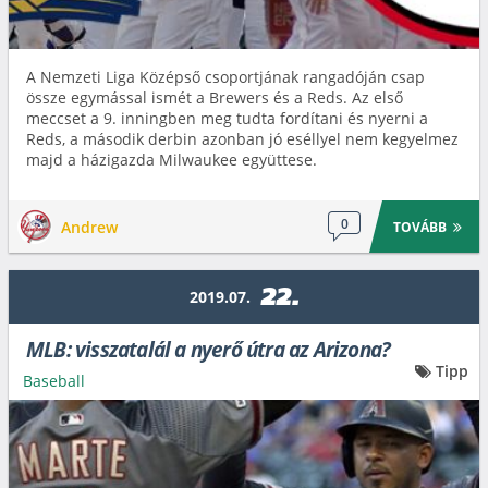
A Nemzeti Liga Középső csoportjának rangadóján csap
össze egymással ismét a Brewers és a Reds. Az első
meccset a 9. inningben meg tudta fordítani és nyerni a
Reds, a második derbin azonban jó eséllyel nem kegyelmez
majd a házigazda Milwaukee együttese.
0
Andrew
TOVÁBB
22.
2019.07.
MLB: visszatalál a nyerő útra az Arizona?
Tipp
Baseball