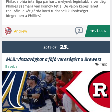
Philadelphia interliga párharc, melynek leginkább a vendég
Phillies számára van komoly tétje. De vajon képes lehet
realizálni a két gárda közti tudásbeli különbséget
idegenben a Phillies?
3
Andrew
TOVÁBB
23.
2019.07.
MLB: visszavághat a fájó vereségért a Brewers
Tipp
Baseball