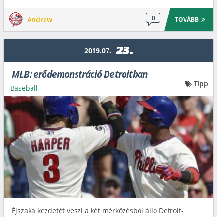
0
Andrew
TOVÁBB
23.
2019.07.
MLB: erődemonstráció Detroitban
Tipp
Baseball
Éjszaka kezdetét veszi a két mérkőzésből álló Detroit-