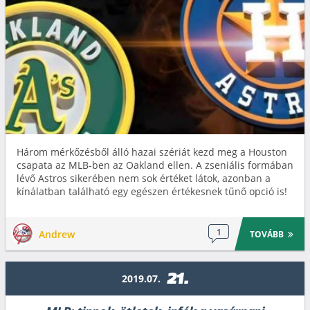
Három mérkőzésből álló hazai szériát kezd meg a Houston
csapata az MLB-ben az Oakland ellen. A zseniális formában
lévő Astros sikerében nem sok értéket látok, azonban a
kínálatban található egy egészen értékesnek tűnő opció is!
1
Andrew
TOVÁBB
21.
2019.07.