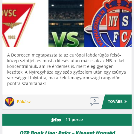
A Debrecen megtapasztalta az európai labdarúgás felső-
közép szintjét, és most a kiesés után már csak az NB-re kell
koncentrálniuk, amire érdemes is, mert elég gyengén
kezdtek. A Nyíregyháza egy szép győzelem után egy csúnya
vereséggel folytatta, ma a kelet-magyarországi rangadón
pontra számítanak!
0
Pákász
TOVÁBB
11 perce
friss
OTP Bank Liga: Paks – Kispest Honvéd