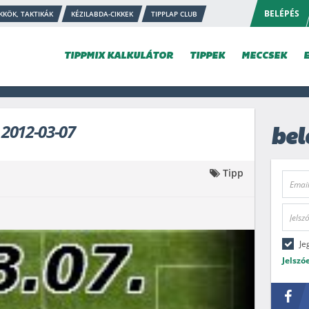
BELÉPÉS
KKÖK, TAKTIKÁK
KÉZILABDA-CIKKEK
TIPPLAP CLUB
TIPPMIX KALKULÁTOR
TIPPEK
MECCSEK
- 2012-03-07
bel
Tipp
Je
Jelszó