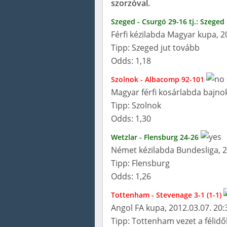
szorzóval.
Szeged - Csurgó 29-16 tj.: Szeged
Férfi kézilabda Magyar kupa, 2
Tipp: Szeged jut tovább
Odds: 1,18
Szolnok - Albacomp 92-101
Magyar férfi kosárlabda bajnok
Tipp: Szolnok
Odds: 1,30
Wetzlar - Flensburg
24-26
Német kézilabda Bundesliga, 2
Tipp: Flensburg
Odds: 1,26
Tottenham - Stevenage
3-1 (1-1)
Angol FA kupa, 2012.03.07. 20:
Tipp: Tottenham vezet a félid