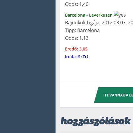
Odds: 1,40
Barcelona - Leverkusen
Bajnokok Ligája, 2012.03.07. 2
Tipp: Barcelona
Odds: 1,13
Eredő: 3,05
Iroda: SzZrt.
ITT VANNAK A 
hozzászólások