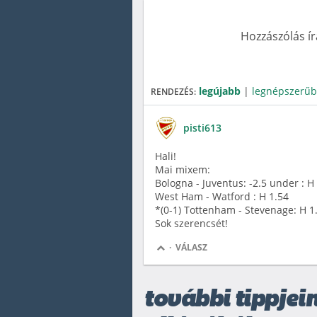
Hozzászólás í
legújabb
|
legnépszerű
RENDEZÉS:
pisti613
Hali!
Mai mixem:
Bologna - Juventus: -2.5 under : H
West Ham - Watford : H 1.54
*(0-1) Tottenham - Stevenage: H 1
Sok szerencsét!
·
VÁLASZ
további tippjei