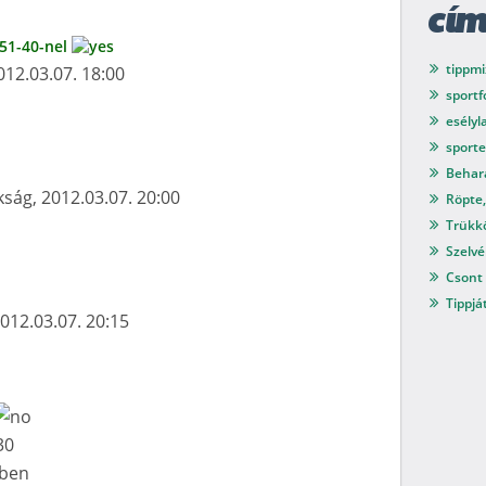
cí
 51-40-nel
tippmi
012.03.07. 18:00
sport
esélyl
sport
Behar
ság, 2012.03.07. 20:00
Röpte,
Trükkö
Szelvé
Csont 
Tippjá
012.03.07. 20:15
30
őben