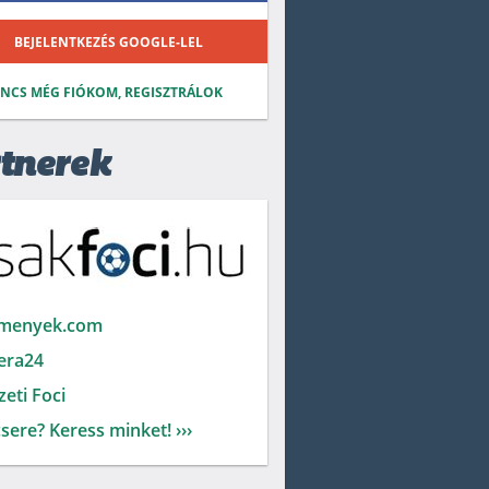
BEJELENTKEZÉS GOOGLE-LEL
INCS MÉG FIÓKOM, REGISZTRÁLOK
tnerek
menyek.com
era24
eti Foci
sere? Keress minket! ›››