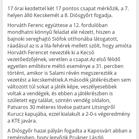
17 órai kezdettel két 17 pontos csapat mérkőzik, a 7.
helyen álló Kecskemét a 8. Diósgyőrt fogadja.
Horváth Ferenc együttese a 12. fordulóban
mondhatni könnyű feladat elé nézett, hiszen a
bajnoki sereghajtó Siófok otthonába látogatott,
ráadásul az is a lila-fehérek mellett szólt, hogy amióta
Horváth Ferencet nevezték ki a Kecsó
vezetőedzőjének, veretlen a csapat.Az első félidő
egyetlen említésre méltó eseménye a 31. percben
történt, amikor is Salami révén megszerezték a
vezetést a kecskemétiek.A második játékrészben sem
változott túl sokat a játék képe, veszélyesebbek
voltak a vendégek, és ebben a játékrészben is
született egy találat, szintén vendég oldalon,
Patvaros 30 méteres lövése pattant Litsingiről
Kurucz kapujába, ezzel kialakult a 2-0-s végeredmény
a KTE javára.
A Diósgyőr hazai pályán fogadta a Kaposvárt abban a
reményben, hogy legyőzik Prukner László