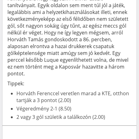
tanítványait. Egyik oldalon sem ment túl jól a játék,
legalábbis ami a helyzetkihasználásokat illeti, ennek
következményeképp az első félidőben nem született
gól, sőt nagyon sokáig úgy tűnt, az egész meccs gól
nélkül ér véget. Hogy ne így legyen mégsem, arról
Horváth Tamás gondoskodott a 86. percben,
alaposan elrontva a hazai drukkerek csapatuk
gólképtelensége miatt amúgy sem jó kedvét. Egy
perccel később Luque egyenlíthetett volna, de mivel
ez nem történt meg a Kaposvár hazavitte a három
pontot.
Tippek:
Horváth Ferenccel veretlen marad a KTE, otthon
tartják a 3 pontot (2.00)
Végeredmény 2-1 (8.50)
2 vagy 3 gól születik a találkozón (2.00)