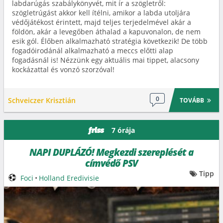
labdarúgás szabálykönyvét, mit ír a szögletről:
szögletrúgást akkor kell ítélni, amikor a labda utoljára
védőjátékost érintett, majd teljes terjedelmével akár a
földön, akár a levegőben áthalad a kapuvonalon, de nem
esik gól. Élőben alkalmazható stratégia következik! De több
fogadóirodánál alkalmazható a meccs előtti alap
fogadásnál is! Nézzünk egy aktuális mai tippet, alacsony
kockázattal és vonzó szorzóval!
0
Schveiczer Krisztián
TOVÁBB
7 órája
friss
NAPI DUPLÁZÓ! Megkezdi szereplését a
címvédő PSV
Tipp
Foci
•
Holland Eredivisie