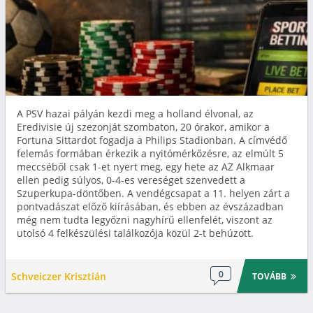
A PSV hazai pályán kezdi meg a holland élvonal, az
Eredivisie új szezonját szombaton, 20 órakor, amikor a
Fortuna Sittardot fogadja a Philips Stadionban. A címvédő
felemás formában érkezik a nyitómérkőzésre, az elmúlt 5
meccséből csak 1-et nyert meg, egy hete az AZ Alkmaar
ellen pedig súlyos, 0-4-es vereséget szenvedett a
Szuperkupa-döntőben. A vendégcsapat a 11. helyen zárt a
pontvadászat előző kiírásában, és ebben az évszázadban
még nem tudta legyőzni nagyhírű ellenfelét, viszont az
utolsó 4 felkészülési találkozója közül 2-t behúzott.
0
Schveiczer Krisztián
TOVÁBB