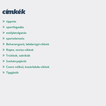
címkék
tippmix
sportfogadás
esélylatolgatás
sportelemzés
Beharangozó, labdarúgó-cikkek
Röpte, tenisz-cikkek
Trükkök, taktikák
Szelvényajánló
Csont nélkül, kosárlabda-cikkek
Tippjáték