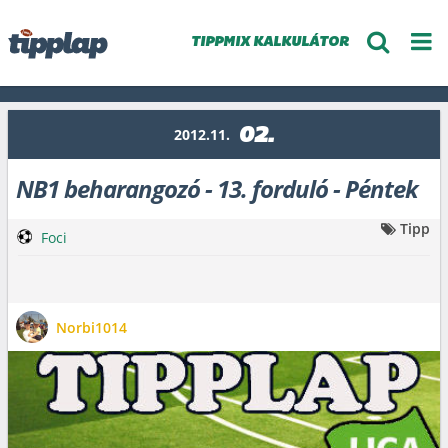
TIPPMIX KALKULÁTOR
02.
2012.11.
NB1 beharangozó - 13. forduló - Péntek
Tipp
Foci
Norbi1014