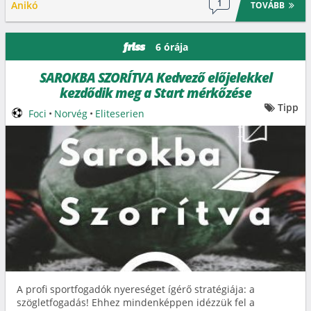
1
Anikó
TOVÁBB
6 órája
friss
SAROKBA SZORÍTVA Kedvező előjelekkel
kezdődik meg a Start mérkőzése
Tipp
Foci
•
Norvég
•
Eliteserien
A profi sportfogadók nyereséget ígérő stratégiája: a
szögletfogadás! Ehhez mindenképpen idézzük fel a