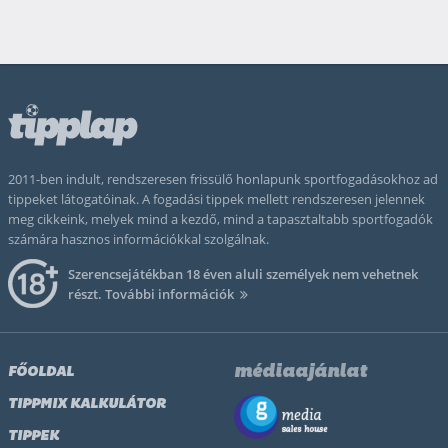
2011-ben indult, rendszeresen frissülő honlapunk sportfogadásokhoz ad
tippeket látogatóinak. A fogadási tippek mellett rendszeresen jelennek
meg cikkeink, melyek mind a kezdő, mind a tapasztaltabb sportfogadók
számára hasznos információkkal szolgálnak.
Szerencsejátékban 18 éven aluli személyek nem vehetnek
részt.
További információk
médiaajánlat
FŐOLDAL
TIPPMIX KALKULÁTOR
TIPPEK