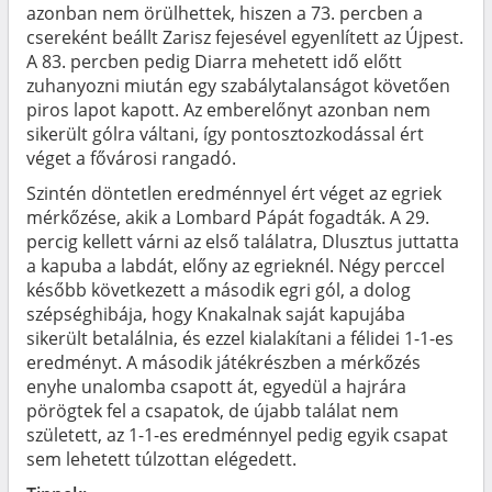
azonban nem örülhettek, hiszen a 73. percben a
csereként beállt Zarisz fejesével egyenlített az Újpest.
A 83. percben pedig Diarra mehetett idő előtt
zuhanyozni miután egy szabálytalanságot követően
piros lapot kapott. Az emberelőnyt azonban nem
sikerült gólra váltani, így pontosztozkodással ért
véget a fővárosi rangadó.
Szintén döntetlen eredménnyel ért véget az egriek
mérkőzése, akik a Lombard Pápát fogadták. A 29.
percig kellett várni az első találatra, Dlusztus juttatta
a kapuba a labdát, előny az egrieknél. Négy perccel
később következett a második egri gól, a dolog
szépséghibája, hogy Knakalnak saját kapujába
sikerült betalálnia, és ezzel kialakítani a félidei 1-1-es
eredményt. A második játékrészben a mérkőzés
enyhe unalomba csapott át, egyedül a hajrára
pörögtek fel a csapatok, de újabb találat nem
született, az 1-1-es eredménnyel pedig egyik csapat
sem lehetett túlzottan elégedett.