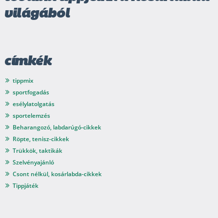
világából
címkék
tippmix
sportfogadás
esélylatolgatás
sportelemzés
Beharangozó, labdarúgó-cikkek
Röpte, tenisz-cikkek
Trükkök, taktikák
Szelvényajánló
Csont nélkül, kosárlabda-cikkek
Tippjáték