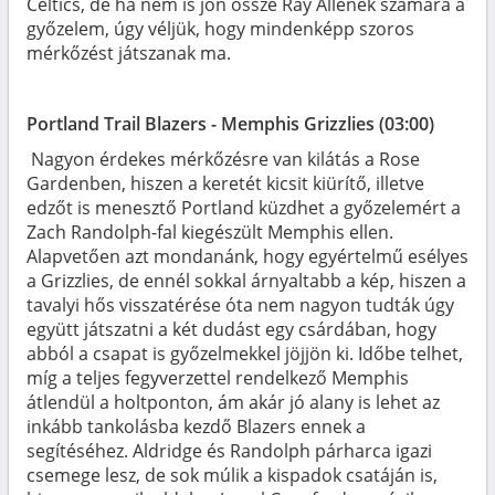
Celtics, de ha nem is jön össze Ray Allenék számára a
győzelem, úgy véljük, hogy mindenképp szoros
mérkőzést játszanak ma.
Portland Trail Blazers - Memphis Grizzlies (03:00)
Nagyon érdekes mérkőzésre van kilátás a Rose
Gardenben, hiszen a keretét kicsit kiürítő, illetve
edzőt is menesztő Portland küzdhet a győzelemért a
Zach Randolph-fal kiegészült Memphis ellen.
Alapvetően azt mondanánk, hogy egyértelmű esélyes
a Grizzlies, de ennél sokkal árnyaltabb a kép, hiszen a
tavalyi hős visszatérése óta nem nagyon tudták úgy
együtt játszatni a két dudást egy csárdában, hogy
abból a csapat is győzelmekkel jöjjön ki. Időbe telhet,
míg a teljes fegyverzettel rendelkező Memphis
átlendül a holtponton, ám akár jó alany is lehet az
inkább tankolásba kezdő Blazers ennek a
segítéséhez. Aldridge és Randolph párharca igazi
csemege lesz, de sok múlik a kispadok csatáján is,