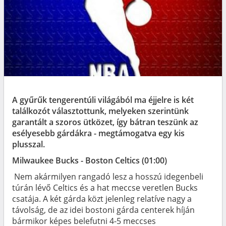
A gyűrűk tengerentúli világából ma éjjelre is két
találkozót választottunk, melyeken szerintünk
garantált a szoros ütközet, így bátran teszünk az
esélyesebb gárdákra - megtámogatva egy kis
plusszal.
Milwaukee Bucks - Boston Celtics (01:00)
Nem akármilyen rangadó lesz a hosszú idegenbeli
túrán lévő Celtics és a hat meccse veretlen Bucks
csatája. A két gárda közt jelenleg relatíve nagy a
távolság, de az idei bostoni gárda centerek híján
bármikor képes belefutni 4-5 meccses