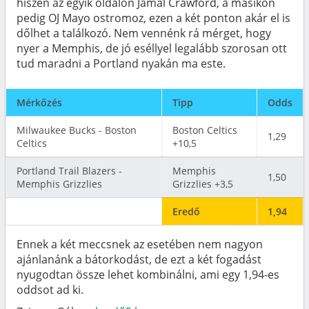
hiszen az egyik oldalon Jamal Crawford, a másikon
pedig OJ Mayo ostromoz, ezen a két ponton akár el is
dőlhet a találkozó. Nem vennénk rá mérget, hogy
nyer a Memphis, de jó eséllyel legalább szorosan ott
tud maradni a Portland nyakán ma este.
Mérkőzés
Tipp
Odds
Milwaukee Bucks - Boston
Boston Celtics
1,29
Celtics
+10,5
Portland Trail Blazers -
Memphis
1,50
Memphis Grizzlies
Grizzlies +3,5
Eredő
1,94
Ennek a két meccsnek az esetében nem nagyon
ajánlanánk a bátorkodást, de ezt a két fogadást
nyugodtan össze lehet kombinálni, ami egy 1,94-es
oddsot ad ki.