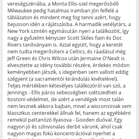
vereségszériába, a Monta Ellis-szel megerősödő
Milwaukee pedig hatalmas iramban jön felfelé a
táblázaton és mindent meg fog tenni azért, hogy
bejusson idén a rájátszásba. A harmadik vetélytárs, a
New York szintén egymásután nyeri a találkozóit, így
nagy a győzelmi kényszer Scott Skiles fiain és Doc
Rivers tanítványain is. Azzal együtt, hogy a keretét
nem tudta megerősíteni a Celtics, és ráadásul még
Jeff Green és Chris Wilcox után Jermaine O'Nealt is
elvesztette az idény további részére, érdekes módon
keményebben játszik, s idegenben sem vallott eddig
szégyent (a sacramentói kirándulás kivételével).
Teljes mértékben kétesélyes találkozóról van szó, a
Jennings - Ellis páros sebességben szétszedheti a
bostoni védelmet, de azért a vendégek most talán
nem lesznek akkora bajban, mivel a wisconsiniak sem
klasszikus centerekkel állnak fel, hanem az egyébként
remekül pattanózó Ilyasova - Gooden duóval. Egy
nagyon jó és színvonalas derbit várunk, ahol csak
nagyon magas fokú koncentrációval nyerhet a