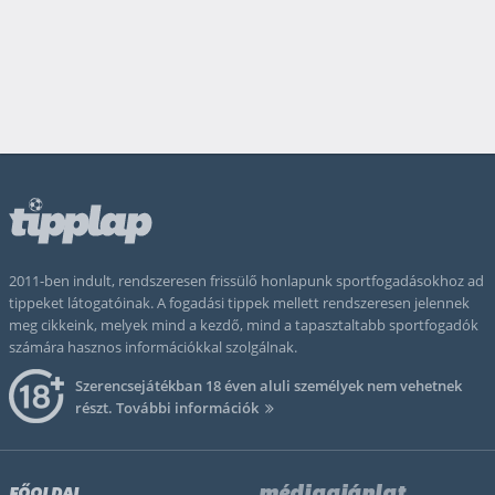
2011-ben indult, rendszeresen frissülő honlapunk sportfogadásokhoz ad
tippeket látogatóinak. A fogadási tippek mellett rendszeresen jelennek
meg cikkeink, melyek mind a kezdő, mind a tapasztaltabb sportfogadók
számára hasznos információkkal szolgálnak.
Szerencsejátékban 18 éven aluli személyek nem vehetnek
részt.
További információk
médiaajánlat
FŐOLDAL