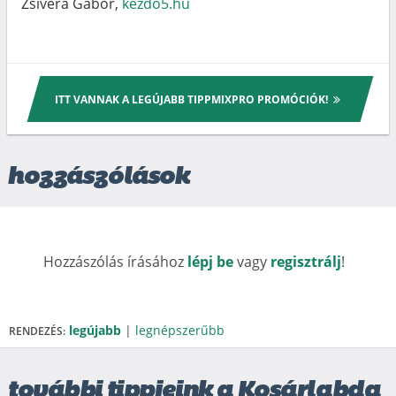
Zsivera Gábor,
kezdő5.hu
ITT VANNAK A LEGÚJABB TIPPMIXPRO PROMÓCIÓK!
hozzászólások
Hozzászólás írásához
lépj be
vagy
regisztrálj
!
legújabb
|
legnépszerűbb
RENDEZÉS:
további tippjeink a Kosárlabda