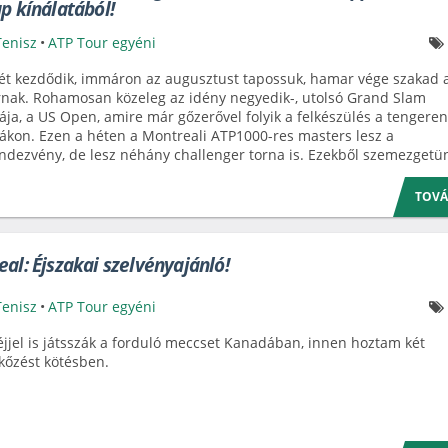
p kínálatából!
Tenisz
•
ATP Tour egyéni
ét kezdődik, immáron az augusztust tapossuk, hamar vége szakad 
nak. Rohamosan közeleg az idény negyedik-, utolsó Grand Slam
ája, a US Open, amire már gőzerővel folyik a felkészülés a tengeren
ákon. Ezen a héten a Montreali ATP1000-res masters lesz a
ndezvény, de lesz néhány challenger torna is. Ezekből szemezgetü
TOV
al: Éjszakai szelvényajánló!
Tenisz
•
ATP Tour egyéni
jjel is játsszák a forduló meccset Kanadában, innen hoztam két
kőzést kötésben.