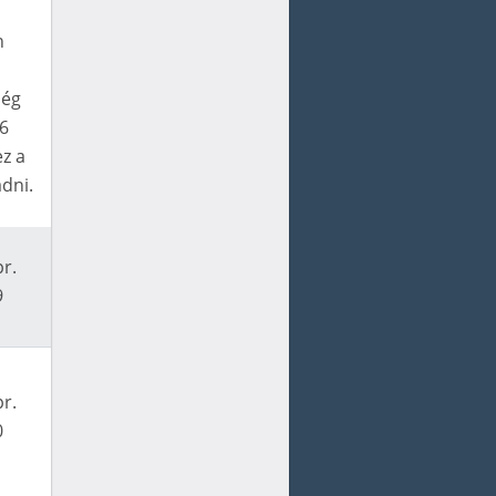
n
még
26
ez a
dni.
r.
9
r.
0