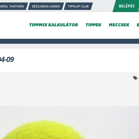
BELÉPÉS
KKÖK, TAKTIKÁK
KÉZILABDA-CIKKEK
TIPPLAP CLUB
TIPPMIX KALKULÁTOR
TIPPEK
MECCSEK
04-09