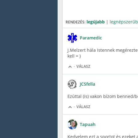
legújabb
|
legnépszerű
RENDEZÉS:
Paramedic
J.Melzert hála Istennek megérezt
kell = )
·
VÁLASZ
JCSfella
Ezúttal (is) vakon bízom benned/b
·
VÁLASZ
Tapuah
Kedvelem ezt a sportot és ezeket a