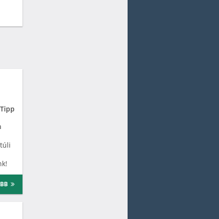
Tipp
a
túli
nk!
ÁBB