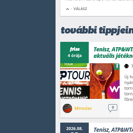
·
VÁLASZ
további tippjei
Tenisz, ATP&WT
friss
aktuális játékn
4 órája
Új h
nyár
torn
torn
főre
0
Miroslav
2026.08.
Tenisz, ATP&WT