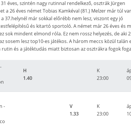
31 éves, szintén nagy rutinnal rendelkező, osztrák Jürgen
et a 26 éves német Tobias Kamkéval (81.) Melzer már túl va
 a 37.helynél már sokkal előrébb nem lesz, viszont egy jó
estfelépítésű és kitartó sportoló. A német már 26 éves és 
, ez sok mindent elmond róla. Ez nem rossz helyezés, de aki 
 az sosem lesz top10-es játékos. A három meccs közül talán 
rutin és a játéktudás miatt biztosan az osztrákra fogok foga
-
H
K
áp
1.40
23:00
0
on
n -
V
K
áp
1.33
23:00
1
co