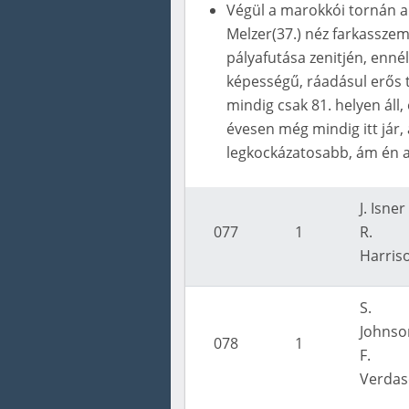
Végül a marokkói tornán a 
Melzer(37.) néz farkasszem
pályafutása zenitjén, ennél
képességű, ráadásul erős t
mindig csak 81. helyen áll
évesen még mindig itt jár,
legkockázatosabb, ám én a 
J. Isner 
077
1
R.
Harris
S.
Johnso
078
1
F.
Verdas