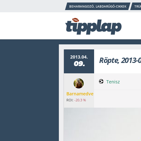
BEHARANGOZÓ, LABDARÚGÓ-CIKKEK
TRÜ
2013.04.
Röpte, 2013-
09.
Tenisz
Barnamedve
ROI:
-20.3 %