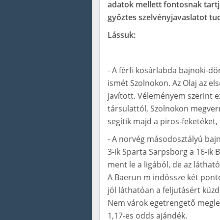
adatok mellett fontosnak tart
győztes szelvényjavaslatot tu
Lássuk:
- A férfi kosárlabda bajnoki-d
ismét Szolnokon. Az Olaj az el
javított. Véleményem szerint e
társulattól, Szolnokon megvern
segítik majd a piros-feketéket
- A norvég másodosztályú bajn
3-ik Sparta Sarpsborg a 16-ik 
ment le a ligából, de az láthat
A Baerun m indössze két ponto
jól láthatóan a feljutásért kü
Nem várok egetrengető meglepe
1,17-es odds ajándék.