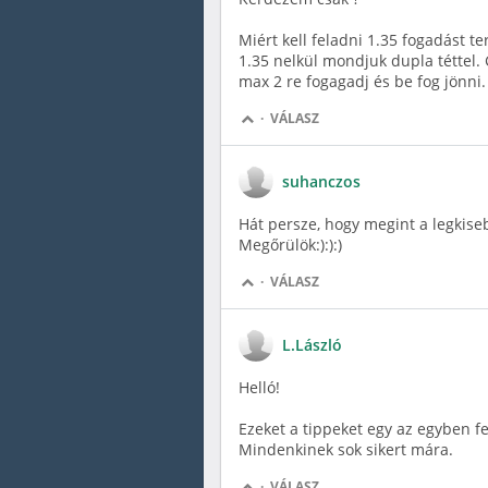
Miért kell feladni 1.35 fogadást 
1.35 nelkül mondjuk dupla téttel.
max 2 re fogagadj és be fog jönni. 
·
VÁLASZ
suhanczos
Hát persze, hogy megint a legkisebb 
Megőrülök:):):)
·
VÁLASZ
L.László
Helló!
Ezeket a tippeket egy az egyben f
Mindenkinek sok sikert mára.
·
VÁLASZ