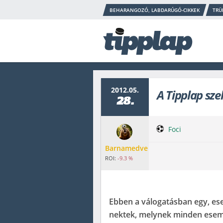
BEHARANGOZÓ, LABDARÚGÓ-CIKKEK
TRÜ
2012.05.
A Tipplap sze
28.
Foci
Barnamedve
ROI:
-9.3 %
Ebben a válogatásban egy, es
nektek, melynek minden esemé