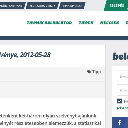
BELÉPÉS
KKÖK, TAKTIKÁK
KÉZILABDA-CIKKEK
TIPPLAP CLUB
TIPPMIX KALKULÁTOR
TIPPEK
MECCSEK
lvénye, 2012-05-28
bel
Tipp
Je
Jelszó
etenként két-három olyan szelvényt ajánlunk
nyét részletesebben elemezzük, a statisztikai