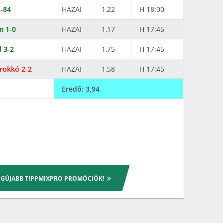
2-84
HAZAI
1,22
H 18:00
m 1-0
HAZAI
1,17
H 17:45
 3-2
HAZAI
1,75
H 17:45
rokkó 2-2
HAZAI
1,58
H 17:45
Eredő: 3,94
LEGÚJABB TIPPMIXPRO PROMÓCIÓK!