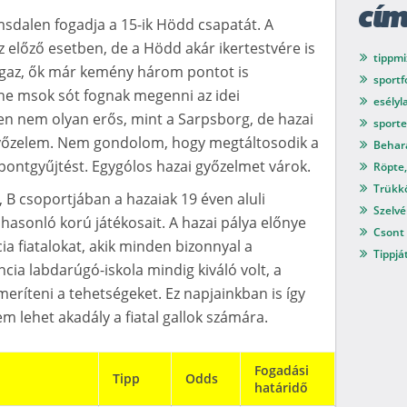
cí
msdalen fogadja a 15-ik Hödd csapatát. A
 előző esetben, de a Hödd akár ikertestvére is
tippmi
Igaz, ők már kemény három pontot is
sport
ó ne msok sót fognak megenni az idei
esélyl
n nem olyan erős, mint a Sarpsborg, de hazai
sport
 győzelem. Nem gondolom, hogy megtáltosodik a
Behar
pontgyűjtést. Egygólos hazai győzelmet várok.
Röpte,
Trükkö
a, B csoportjában a hazaiak 19 éven aluli
Szelvé
hasonló korú játékosait. A hazai pálya előnye
Csont 
ncia fiatalokat, akik minden bizonnyal a
Tippjá
cia labdarúgó-iskola mindig kiváló volt, a
eríteni a tehetségeket. Ez napjainkban is így
 lehet akadály a fiatal gallok számára.
Fogadási
Tipp
Odds
határidő