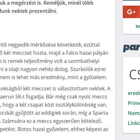
juk a megérzést is. Reméljük, minél több
dunk nektek prezentálni.
N
öntő negyedik mérkőzése következik, ezúttal
par
ső két meccset hozta, majd a Falco hazai pályán
z is remek teljesítmény volt a szombathelyi
i a olajt nagyon nehéz dolog. Szurkolók ezrei
, nem is lehet más eredmény, mint a győzelem.
okságból két meccset is választottam nektek. A
ered
Baerun SK-t fogadja. Bár még csak nyolc meccs
Prim
ó, hogy a két csapat közt osztálykülönbség van.
cskát gyűjtött az eddigiek során, míg a Sparta
Nemz
zd. Számukra ez a meccs egyszerűen kötelező.
Linkc
tést. Biztos hazai győzelem, ehhez képest az