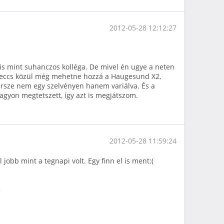
2012-05-28 12:12:27
is mint suhanczos kolléga. De mivel én ugye a neten
meccs közül még mehetne hozzá a Haugesund X2,
rsze nem egy szelvényen hanem variálva. És a
gyon megtetszett, így azt is megjátszom.
2012-05-28 11:59:24
 jobb mint a tegnapi volt. Egy finn el is ment:(
3