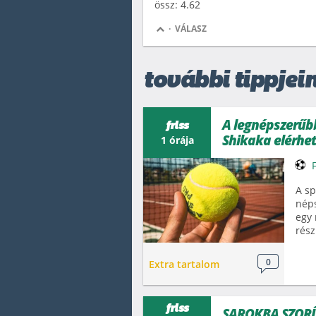
össz: 4.62
·
VÁLASZ
további tippjein
A legnépszerűb
friss
Shikaka elérhe
1 órája
A sp
nép
egy
rész
0
Extra tartalom
friss
SAROKBA SZORÍT