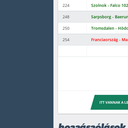
224
Szolnok - Falco 10
248
Sarpsborg - Baeru
250
Tromsdalen - Hödd
254
Franciaország - Ma
ITT VANNAK A 