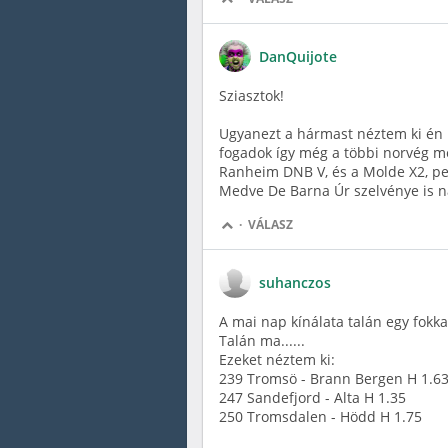
DanQuijote
Sziasztok!
Ugyanezt a hármast néztem ki én 
fogadok így még a többi norvég 
Ranheim DNB V, és a Molde X2, pe
Medve De Barna Úr szelvénye is na
·
VÁLASZ
suhanczos
A mai nap kínálata talán egy fokkal
Talán ma......
Ezeket néztem ki:
239 Tromsö - Brann Bergen H 1.6
247 Sandefjord - Alta H 1.35
250 Tromsdalen - Hödd H 1.75