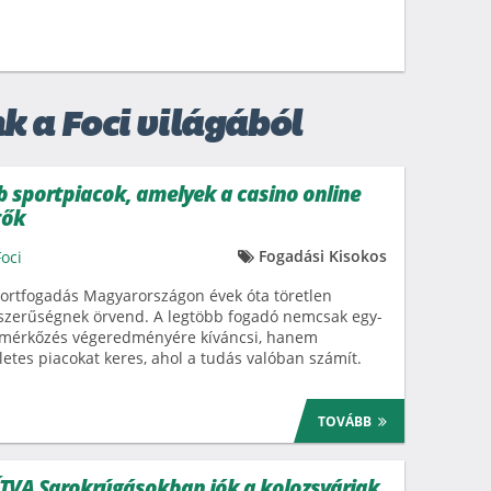
k a Foci világából
b sportpiacok, amelyek a casino online
tők
Fogadási Kisokos
Foci
ortfogadás Magyarországon évek óta töretlen
szerűségnek örvend. A legtöbb fogadó nemcsak egy-
 mérkőzés végeredményére kíváncsi, hanem
letes piacokat keres, ahol a tudás valóban számít.
TOVÁBB
VA Sarokrúgásokban jók a kolozsváriak