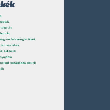
mkék
x
fogadás
atolgatás
elemzés
angozó, labdarúgó-cikkek
 tenisz-cikkek
k, taktikák
nyajánló
nélkül, kosárlabda-cikkek
ték