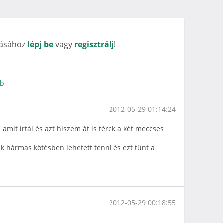
rásához
lépj be
vagy
regisztrálj
!
bb
2012-05-29 01:14:24
mit írtál és azt hiszem át is térek a két meccses
k hármas kötésben lehetett tenni és ezt tűnt a
2012-05-29 00:18:55