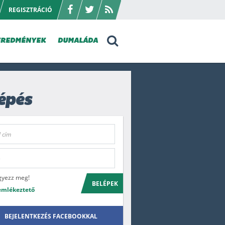
REGISZTRÁCIÓ
EREDMÉNYEK
DUMALÁDA
épés
gyezz meg!
BELÉPEK
emlékeztető
BEJELENTKEZÉS FACEBOOKKAL