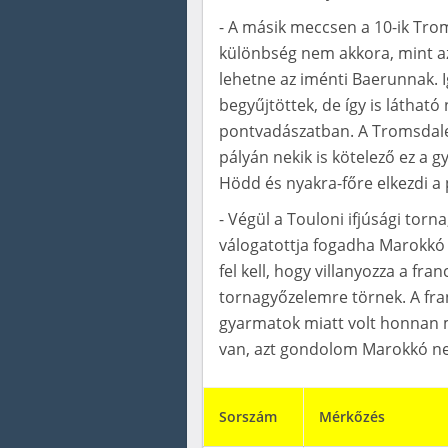
- A másik meccsen a 10-ik Tro
különbség nem akkora, mint az
lehetne az iménti Baerunnak. 
begyűjtöttek, de így is láthat
pontvadászatban. A Tromsdale
pályán nekik is kötelező ez a
Hödd és nyakra-főre elkezdi a 
- Végül a Touloni ifjúsági torn
válogatottja fogadha Marokkó 
fel kell, hogy villanyozza a fra
tornagyőzelemre törnek. A fran
gyarmatok miatt volt honnan m
van, azt gondolom Marokkó nem
Sorszám
Mérkőzés