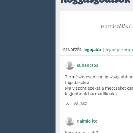
hozzászólások
Hozzászólás í
legújabb
|
legnépszerű
RENDEZÉS:
suhanczos
Természetesen van igazság abban a
fogadásokra.
Ma viszont ezeket a meccseket csa
legjobbnak harmadiknak:)
·
VÁLASZ
daimio ito
Kérdezem csak ?