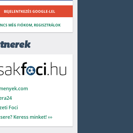
BEJELENTKEZÉS GOOGLE-LEL
INCS MÉG FIÓKOM, REGISZTRÁLOK
tnerek
menyek.com
era24
eti Foci
sere? Keress minket! ›››