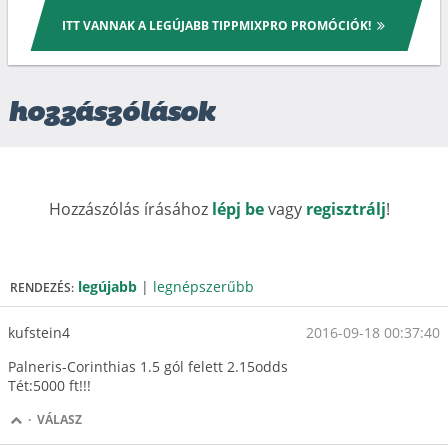
ITT VANNAK A LEGÚJABB TIPPMIXPRO PROMÓCIÓK!
hozzászólások
Hozzászólás írásához
lépj be
vagy
regisztrálj
!
legújabb
|
legnépszerűbb
RENDEZÉS:
2016-09-18 00:37:40
kufstein4
Palneris-Corinthias 1.5 gól felett 2.15odds
Tét:5000 ft!!!
·
VÁLASZ