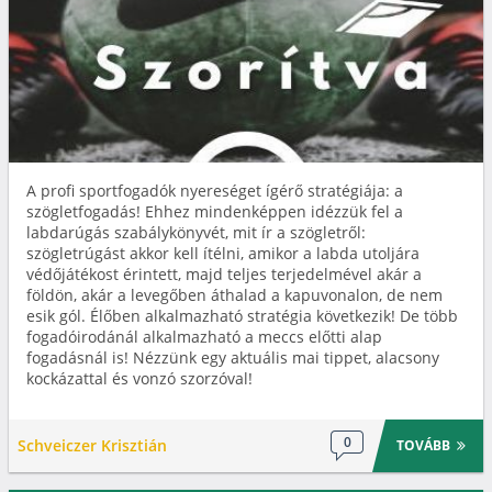
A profi sportfogadók nyereséget ígérő stratégiája: a
szögletfogadás! Ehhez mindenképpen idézzük fel a
labdarúgás szabálykönyvét, mit ír a szögletről:
szögletrúgást akkor kell ítélni, amikor a labda utoljára
védőjátékost érintett, majd teljes terjedelmével akár a
földön, akár a levegőben áthalad a kapuvonalon, de nem
esik gól. Élőben alkalmazható stratégia következik! De több
fogadóirodánál alkalmazható a meccs előtti alap
fogadásnál is! Nézzünk egy aktuális mai tippet, alacsony
kockázattal és vonzó szorzóval!
0
Schveiczer Krisztián
TOVÁBB