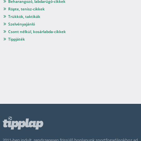
Beharangozó, labdarúgó-cikkek
Röpte, tenisz-cikkek
Trükkök, taktikák
Szelvényajánló
Csont nélkül, kosárlabda-cikkek
Tippjáték
2011-ben indult, rendszeresen frissülő honlapunk sportfogadásokhoz ad