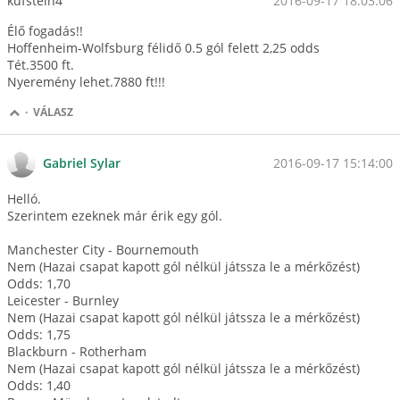
2016-09-17 18:03:06
kufstein4
Élő fogadás!!
Hoffenheim-Wolfsburg félidő 0.5 gól felett 2,25 odds
Tét.3500 ft.
Nyeremény lehet.7880 ft!!!
·
VÁLASZ
2016-09-17 15:14:00
Gabriel Sylar
Helló.
Szerintem ezeknek már érik egy gól.
Manchester City - Bournemouth
Nem (Hazai csapat kapott gól nélkül játssza le a mérkőzést)
Odds: 1,70
Leicester - Burnley
Nem (Hazai csapat kapott gól nélkül játssza le a mérkőzést)
Odds: 1,75
Blackburn - Rotherham
Nem (Hazai csapat kapott gól nélkül játssza le a mérkőzést)
Odds: 1,40