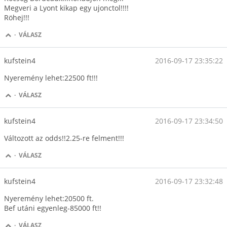
Megveri a Lyont kikap egy ujonctol!!!!
Röhej!!!
·
VÁLASZ
2016-09-17 23:35:22
kufstein4
Nyeremény lehet:22500 ft!!!
·
VÁLASZ
2016-09-17 23:34:50
kufstein4
Változott az odds!!2.25-re felment!!!
·
VÁLASZ
2016-09-17 23:32:48
kufstein4
Nyeremény lehet:20500 ft.
Bef utáni egyenleg-85000 ft!!
·
VÁLASZ