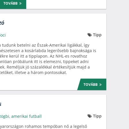
TOVÁBB
zó
Tipp
Foci
tudunk betelni az Észak-Amerikai ligákkal, így
észetesen a kosárlabda legerősebb bajnoksága is
tékre kerül itt a tipplapon. Az NHL-es rovathoz
nlóan próbálunk itt is elemezni, tippeket adni
ek. Reméljük jó százalékkal értékesítjük majd a
etőket, illetve a három pontosokat.
TOVÁBB
s
Tipp
Rögbi, amerikai futball
yarországon rohamos tempóban nő a legelső