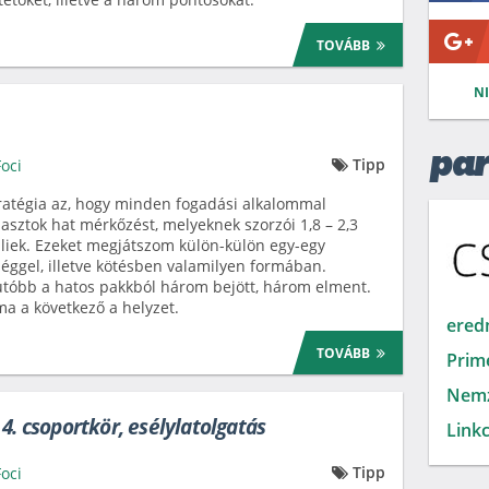
TOVÁBB
N
par
Tipp
Foci
ratégia az, hogy minden fogadási alkalommal
lasztok hat mérkőzést, melyeknek szorzói 1,8 – 2,3
liek. Ezeket megjátszom külön-külön egy-egy
éggel, illetve kötésben valamilyen formában.
tóbb a hatos pakkból három bejött, három elment.
ma a következő a helyzet.
ered
TOVÁBB
Prim
Nemz
4. csoportkör, esélylatolgatás
Linkc
Tipp
Foci