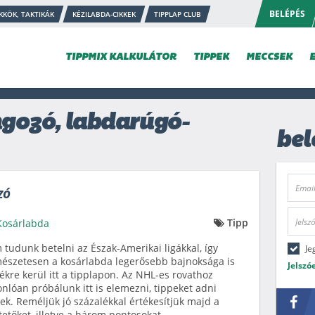
BELÉPÉS
KKÖK, TAKTIKÁK
KÉZILABDA-CIKKEK
TIPPLAP CLUB
TIPPMIX KALKULÁTOR
TIPPEK
MECCSEK
gozó, labdarúgó-
bel
zó
Tipp
Kosárlabda
tudunk betelni az Észak-Amerikai ligákkal, így
Je
észetesen a kosárlabda legerősebb bajnoksága is
Jelszó
tékre kerül itt a tipplapon. Az NHL-es rovathoz
nlóan próbálunk itt is elemezni, tippeket adni
ek. Reméljük jó százalékkal értékesítjük majd a
etőket, illetve a három pontosokat.