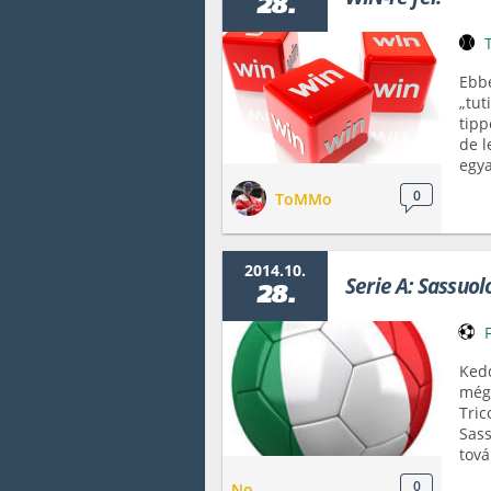
28.
Ebbe
„tut
tipp
de l
egya
0
ToMMo
2014.10.
Serie A: Sassuol
28.
Kedd
még
Tric
Sass
tová
0
No.