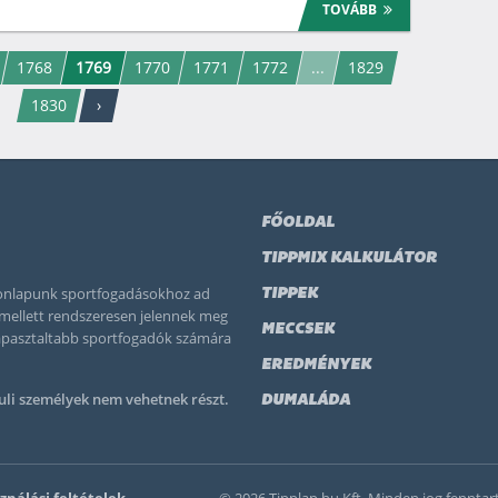
TOVÁBB
1768
1769
1770
1771
1772
...
1829
1830
›
FŐOLDAL
TIPPMIX KALKULÁTOR
 honlapunk sportfogadásokhoz ad
TIPPEK
k mellett rendszeresen jelennek meg
MECCSEK
tapasztaltabb sportfogadók számára
EREDMÉNYEK
uli személyek nem vehetnek részt.
DUMALÁDA