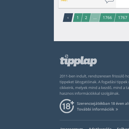
‹
1
2
...
1766
1767
2011-ben indult, rendszeresen frissülő
tippeket látogatóinak. A fogadási tippe
cikkeink, melyek mind a kezdő, mind a 
hasznos információkkal szolgálnak.
Szerencsejátékban 18 éven al
További információk