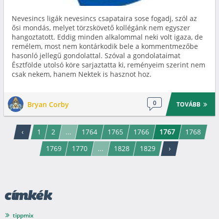
Nevesincs ligák nevesincs csapataira sose fogadj, szól az
ősi mondás, melyet törzskövető kollégánk nem egyszer
hangoztatott. Eddig minden alkalommal neki volt igaza, de
remélem, most nem kontárkodik bele a kommentmezőbe
hasonló jellegű gondolattal. Szóval a gondolataimat
Észtfölde utolsó köre sarjaztatta ki, reményeim szerint nem
csak nekem, hanem Nektek is hasznot hoz.
0
Bryan Corby
TOVÁBB
‹
1
2
...
1764
1765
1766
1767
1768
1769
1770
...
1828
1829
›
címkék
tippmix