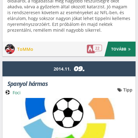
oldaláról, a fogadással még nagyobb feszültségre okot
akadva, várva a győzelem által okozott katarzist. Jó magam
is rendszeresen követem az eseményeket az NFL-ben, és
elárulom, hogy sokszor nagyon jókat lehet tippelni kellemes
nyereményszorzóért. Ezt próbálom én majd nektek
prezentálni, remélem minél nagyobb sikerrel.
22
ToMMo
TOVÁBB
09.
2014.11.
Spanyol hármas
Tipp
Foci