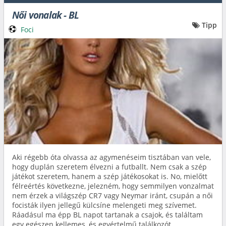
Női vonalak - BL
Tipp
Foci
Aki régebb óta olvassa az agymenéseim tisztában van vele,
hogy duplán szeretem élvezni a futballt. Nem csak a szép
játékot szeretem, hanem a szép játékosokat is. No, mielőtt
félreértés következne, jelezném, hogy semmilyen vonzalmat
nem érzek a világszép CR7 vagy Neymar iránt, csupán a női
focisták ilyen jellegű külcsíne melengeti meg szívemet.
Ráadásul ma épp BL napot tartanak a csajok, és találtam
egy egészen kellemes, és egyértelmű találkozót.