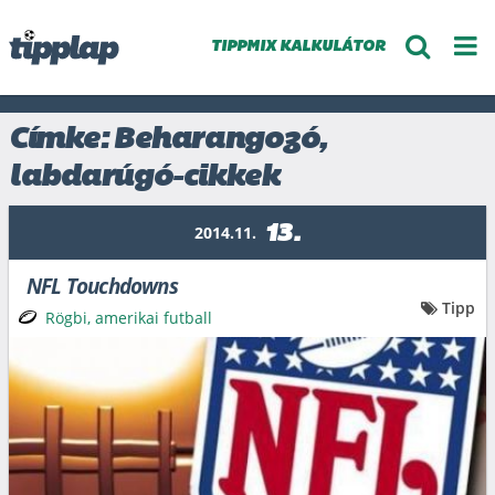
TIPPMIX KALKULÁTOR
Címke: Beharangozó,
labdarúgó-cikkek
13.
2014.11.
NFL Touchdowns
Tipp
Rögbi, amerikai futball