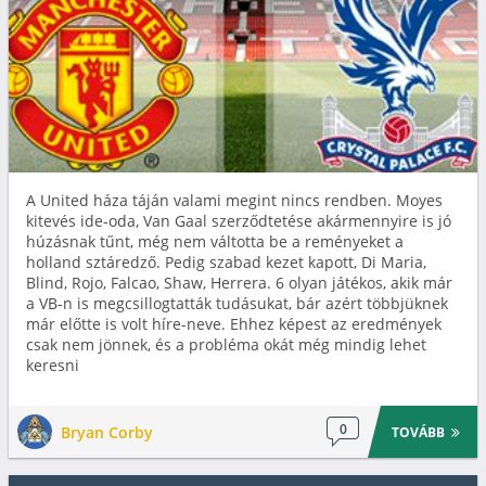
A United háza táján valami megint nincs rendben. Moyes
kitevés ide-oda, Van Gaal szerződtetése akármennyire is jó
húzásnak tűnt, még nem váltotta be a reményeket a
holland sztáredző. Pedig szabad kezet kapott, Di Maria,
Blind, Rojo, Falcao, Shaw, Herrera. 6 olyan játékos, akik már
a VB-n is megcsillogtatták tudásukat, bár azért többjüknek
már előtte is volt híre-neve. Ehhez képest az eredmények
csak nem jönnek, és a probléma okát még mindig lehet
keresni
0
Bryan Corby
TOVÁBB