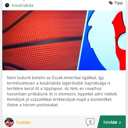
Tipp
Kosárlabda
Nem tudunk betelni az Észak-Amerikai ligákkal, így
természetesen a kosárlabda legerősebb bajnoksága is
terítékre kerül itt a tipplapon. Az NHL-es rovathoz
hasonlóan próbálunk itt is elemezni, tippeket adni nektek.
Reméljük jó százalékkal értékesítjük majd a büntetőket,
illetve a három pontosokat.
0
ToMMo
TOVÁBB