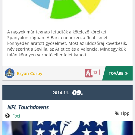
A nagyok már tegnap letudták a kötelező köreiket
Spanyolországban. A Barca nehezen, a Real ismét
könnyedén aratott győzelmet. Most az üldözőraj következik,
név szerint a Sevilla, az Atletico és a Valencia. Mindegyikük
talán könnyen verhető ellenfelet kapott.
12
Bryan Corby
TOVÁBB
09.
2014.11.
NFL Touchdowns
Tipp
Foci