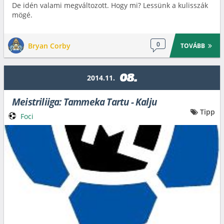
De idén valami megváltozott. Hogy mi? Lessünk a kulisszák
mögé.
0
Bryan Corby
TOVÁBB
08.
2014.11.
Meistriliiga: Tammeka Tartu - Kalju
Tipp
Foci