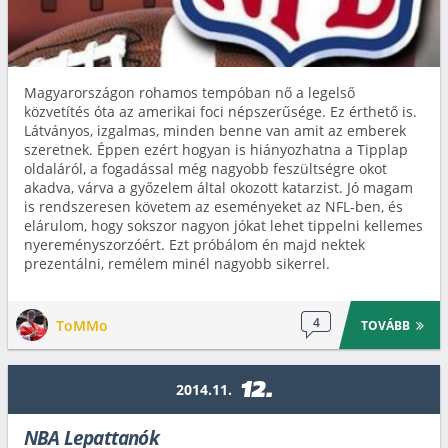
Magyarországon rohamos tempóban nő a legelső
közvetítés óta az amerikai foci népszerűsége. Ez érthető is.
Látványos, izgalmas, minden benne van amit az emberek
szeretnek. Éppen ezért hogyan is hiányozhatna a Tipplap
oldaláról, a fogadással még nagyobb feszültségre okot
akadva, várva a győzelem által okozott katarzist. Jó magam
is rendszeresen követem az eseményeket az NFL-ben, és
elárulom, hogy sokszor nagyon jókat lehet tippelni kellemes
nyereményszorzóért. Ezt próbálom én majd nektek
prezentálni, remélem minél nagyobb sikerrel.
4
ToMMo
TOVÁBB
12.
2014.11.
NBA Lepattanók