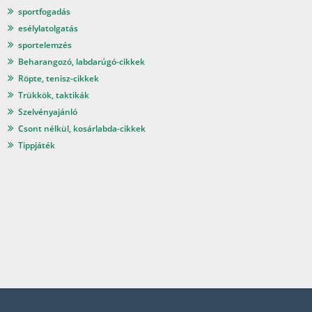
sportfogadás
esélylatolgatás
sportelemzés
Beharangozó, labdarúgó-cikkek
Röpte, tenisz-cikkek
Trükkök, taktikák
Szelvényajánló
Csont nélkül, kosárlabda-cikkek
Tippjáték