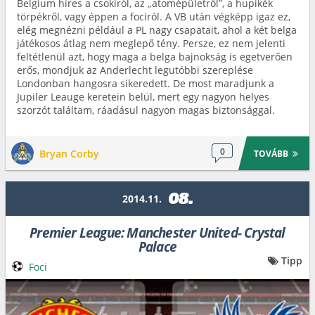
Belgium híres a csokiról, az „atomépületről”, a hupikék
törpékről, vagy éppen a fociról. A VB után végképp igaz ez,
elég megnézni például a PL nagy csapatait, ahol a két belga
játékosos átlag nem meglepő tény. Persze, ez nem jelenti
feltétlenül azt, hogy maga a belga bajnokság is egetverően
erős, mondjuk az Anderlecht legutóbbi szereplése
Londonban hangosra sikeredett. De most maradjunk a
Jupiler Leauge keretein belül, mert egy nagyon helyes
szorzót találtam, ráadásul nagyon magas biztonsággal.
0
Bryan Corby
TOVÁBB
08.
2014.11.
Premier League: Manchester United- Crystal
Palace
Tipp
Foci