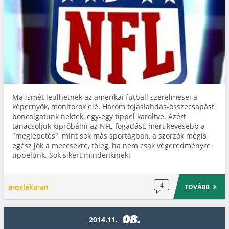
Ma ismét leülhetnek az amerikai futball szerelmesei a
képernyők, monitorok elé. Három tojáslabdás-összecsapást
boncolgatunk nektek, egy-egy tippel karöltve. Azért
tanácsoljuk kipróbálni az NFL-fogadást, mert kevesebb a
"meglepetés", mint sok más sportágban, a szorzók mégis
egész jók a meccsekre, főleg, ha nem csak végeredményre
tippelünk. Sok sikert mindenkinek!
4
moslékman
TOVÁBB
08.
2014.11.