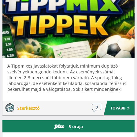
A Tippmixes javaslatokat folytatjuk, minimum duplázó
szelvényekben gondolkodunk. Az események számát
illetően 2-3 meccsnél több nem várható. A sportág főleg
labdarúgás, de esetenként kézilabda, kosárlabda, tenisz is
bekerülhet majd a válogatásba. Sok sikert mindenkinek!
0
Szerkesztő
TOVÁBB
5 órája
friss