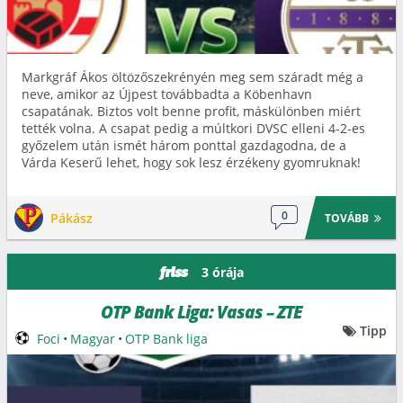
Markgráf Ákos öltözőszekrényén meg sem száradt még a
neve, amikor az Újpest továbbadta a Köbenhavn
csapatának. Biztos volt benne profit, máskülönben miért
tették volna. A csapat pedig a múltkori DVSC elleni 4-2-es
győzelem után ismét három ponttal gazdagodna, de a
Várda Keserű lehet, hogy sok lesz érzékeny gyomruknak!
0
Pákász
TOVÁBB
3 órája
friss
OTP Bank Liga: Vasas – ZTE
Tipp
Foci
•
Magyar
•
OTP Bank liga