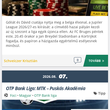
Góliát és Dávid csatája nyitja meg a belga élvonal, a Jupiler
League 2026/27-es kiírását: a címvédő hazai pályán kezdi
az új szezont a liga egyik újonca ellen. Az FC Bruges péntek
este, 20.45 órakor a Jan Breydel Stadionban a Kortrijkot
fogadja, és papíron a házigazda egyértelmű esélyesnek
minősül.
0
Schveiczer Krisztián
TOVÁBB
07.
2026.08.
OTP Bank Liga: MTK – Puskás Akadémia
Tipp
Foci
•
Magyar
•
OTP Bank liga