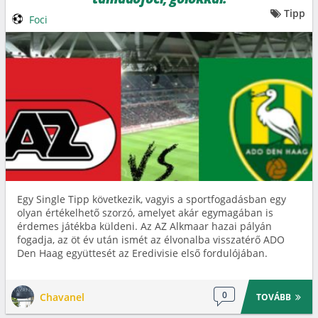
Tipp
Foci
Egy Single Tipp következik, vagyis a sportfogadásban egy
olyan értékelhető szorzó, amelyet akár egymagában is
érdemes játékba küldeni. Az AZ Alkmaar hazai pályán
fogadja, az öt év után ismét az élvonalba visszatérő ADO
Den Haag együttesét az Eredivisie első fordulójában.
0
Chavanel
TOVÁBB