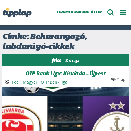
TIPPMIX KALKULÁTOR
Címke: Beharangozó,
labdarúgó-cikkek
3 órája
friss
OTP Bank Liga: Kisvárda – Újpest
Tipp
Foci
•
Magyar
•
OTP Bank liga