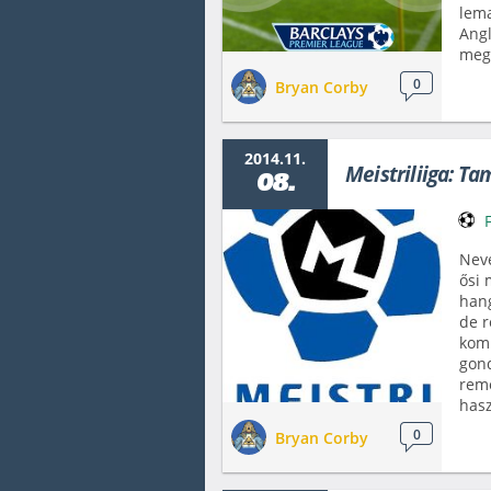
lema
Angl
megv
0
Bryan Corby
2014.11.
Meistriliiga: Ta
08.
Neve
ősi 
hang
de r
komm
gond
rem
hasz
0
Bryan Corby