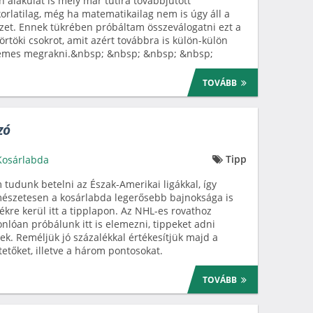
n alakulat is mely már tutira továbbjutott
orlatilag, még ha matematikailag nem is úgy áll a
zet. Ennek tükrében próbáltam összeválogatni ezt a
örtöki csokrot, amit azért továbbra is külön-külön
emes megrakni.&nbsp; &nbsp; &nbsp; &nbsp;
TOVÁBB
zó
Tipp
Kosárlabda
tudunk betelni az Észak-Amerikai ligákkal, így
észetesen a kosárlabda legerősebb bajnoksága is
tékre kerül itt a tipplapon. Az NHL-es rovathoz
nlóan próbálunk itt is elemezni, tippeket adni
ek. Reméljük jó százalékkal értékesítjük majd a
etőket, illetve a három pontosokat.
TOVÁBB