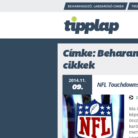
BEHARANGOZÓ, LABDARÚGÓ-CIKKEK
TRÜ
Címke: Beharan
cikkek
2014.11.
NFL Touchdown
09.
Ma i
képe
össz
karö
mert
spor