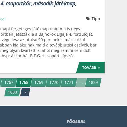
 4. csoportkör, második játéknap,
Tipp
Foci
gnapi fergeteges játéknap után ma is négy
ortban játsszák le a Bajnokok Ligája 4. fordulóját.
 vége lesz az utolsó 90 percnek is már sokkal
tábban kialakulnak majd a továbbjutási esélyek, bár
 még olyan kvartett is, ahol még semmi sem dőlt
nbsp; Akkor hát E-F-G-H csoport sípszó!
TOVÁBB
1767
1768
1769
1770
1771
...
1829
1830
›
FŐOLDAL