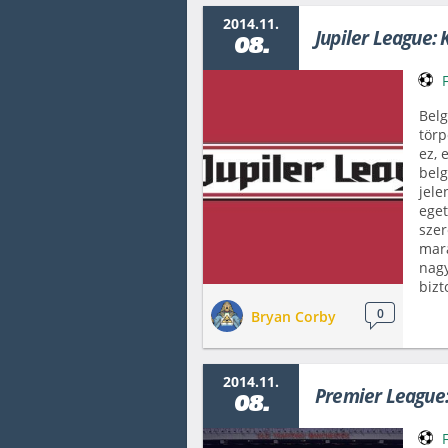
2014.11.
Jupiler League: K
08.
Belg
törp
ez, 
belg
jele
eget
szer
mara
nagy
bizt
0
Bryan Corby
2014.11.
Premier League:
08.