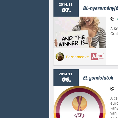
2014.11.
BL-nyereményjá
07.
A K
Grat
18
Barnamedve
2014.11.
EL gondolatok
06.
A cs
euró
kany
van 