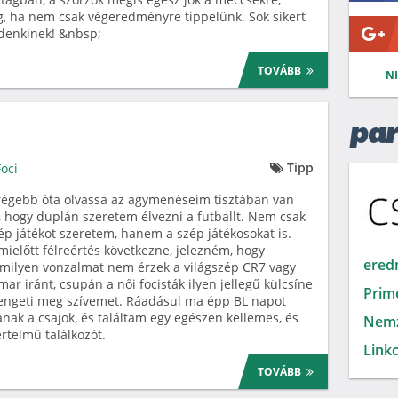
g, ha nem csak végeredményre tippelünk. Sok sikert
denkinek! &nbsp;
TOVÁBB
N
par
Tipp
Foci
régebb óta olvassa az agymenéseim tisztában van
, hogy duplán szeretem élvezni a futballt. Nem csak
ép játékot szeretem, hanem a szép játékosokat is.
mielőtt félreértés következne, jelezném, hogy
ered
ilyen vonzalmat nem érzek a világszép CR7 vagy
ar iránt, csupán a női focisták ilyen jellegű külcsíne
Prim
engeti meg szívemet. Ráadásul ma épp BL napot
anak a csajok, és találtam egy egészen kellemes, és
Nemz
rtelmű találkozót.
Linkc
TOVÁBB