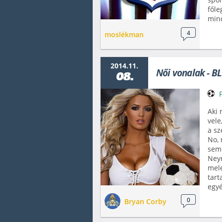
főle
min
4
moslékman
2014.11.
Női vonalak - BL
08.
Aki 
vele
a sz
No, 
semm
Neym
mel
tart
egyé
0
Bryan Corby