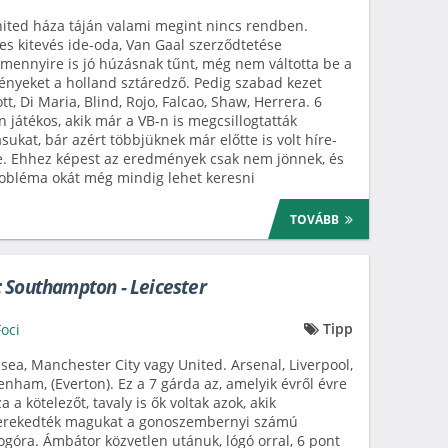
ited háza táján valami megint nincs rendben.
s kitevés ide-oda, Van Gaal szerződtetése
mennyire is jó húzásnak tűnt, még nem váltotta be a
nyeket a holland sztáredző. Pedig szabad kezet
tt, Di Maria, Blind, Rojo, Falcao, Shaw, Herrera. 6
n játékos, akik már a VB-n is megcsillogtatták
sukat, bár azért többjüknek már előtte is volt híre-
. Ehhez képest az eredmények csak nem jönnek, és
obléma okát még mindig lehet keresni
TOVÁBB
 Southampton - Leicester
Tipp
Foci
sea, Manchester City vagy United. Arsenal, Liverpool,
enham, (Everton). Ez a 7 gárda az, amelyik évről évre
a a kötelezőt, tavaly is ők voltak azok, akik
erekedték magukat a gonoszembernyi számú
góra. Ámbátor közvetlen utánuk, lógó orral, 6 pont