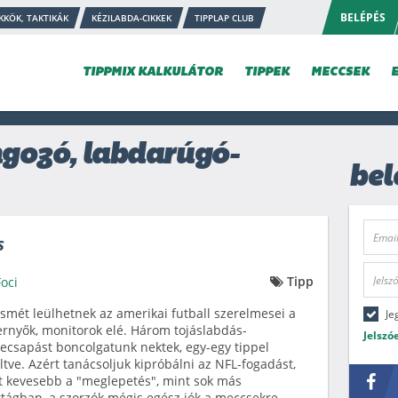
BELÉPÉS
KKÖK, TAKTIKÁK
KÉZILABDA-CIKKEK
TIPPLAP CLUB
TIPPMIX KALKULÁTOR
TIPPEK
MECCSEK
gozó, labdarúgó-
bel
s
Tipp
Foci
smét leülhetnek az amerikai futball szerelmesei a
Je
rnyők, monitorok elé. Három tojáslabdás-
Jelszó
ecsapást boncolgatunk nektek, egy-egy tippel
ltve. Azért tanácsoljuk kipróbálni az NFL-fogadást,
 kevesebb a "meglepetés", mint sok más
tágban, a szorzók mégis egész jók a meccsekre,