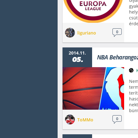
olya
gyak
hely
csüt
érd
0
liguriano
2014.11.
NBA Beharango
05.
Nem 
term
terí
haso
nekt
bünt
0
ToMMo