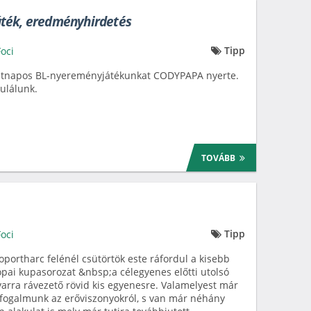
ték, eredményhirdetés
Tipp
Foci
étnapos BL-nyereményjátékunkat CODYPAPA nyerte.
ulálunk.
TOVÁBB
Tipp
Foci
oportharc felénél csütörtök este ráfordul a kisebb
pai kupasorozat &nbsp;a célegyenes előtti utolsó
arra rávezető rövid kis egyenesre. Valamelyest már
fogalmunk az erőviszonyokról, s van már néhány