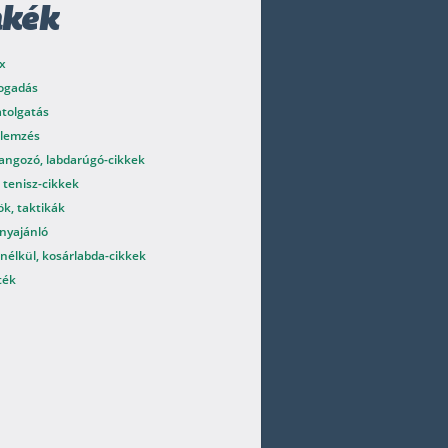
mkék
x
fogadás
atolgatás
elemzés
angozó, labdarúgó-cikkek
 tenisz-cikkek
k, taktikák
nyajánló
nélkül, kosárlabda-cikkek
ték