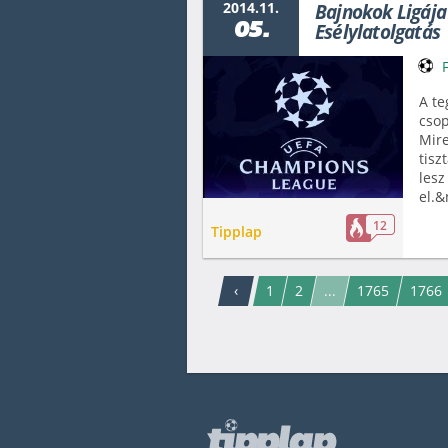
2014.11.
Bajnokok Ligája
05.
Esélylatolgatás
A te
csop
Mire
tisz
lesz
el.&
12
Tipplap
‹
1
2
...
1765
1766