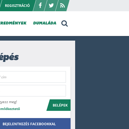
REGISZTRÁCIÓ
EREDMÉNYEK
DUMALÁDA
épés
gyezz meg!
BELÉPEK
emlékeztető
BEJELENTKEZÉS FACEBOOKKAL