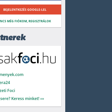
BEJELENTKEZÉS GOOGLE-LEL
INCS MÉG FIÓKOM, REGISZTRÁLOK
tnerek
menyek.com
era24
eti Foci
sere? Keress minket! ›››