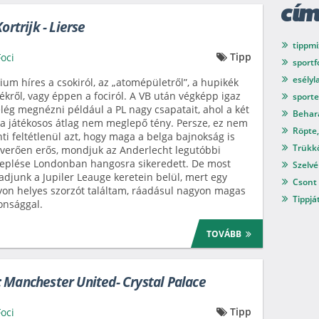
cí
ortrijk - Lierse
tippmi
Tipp
Foci
sport
esélyl
ium híres a csokiról, az „atomépületről”, a hupikék
ékről, vagy éppen a fociról. A VB után végképp igaz
sport
elég megnézni például a PL nagy csapatait, ahol a két
Behar
a játékosos átlag nem meglepő tény. Persze, ez nem
Röpte,
nti feltétlenül azt, hogy maga a belga bajnokság is
Trükkö
verően erős, mondjuk az Anderlecht legutóbbi
eplése Londonban hangosra sikeredett. De most
Szelvé
djunk a Jupiler Leauge keretein belül, mert egy
Csont 
on helyes szorzót találtam, ráadásul nagyon magas
Tippjá
onsággal.
TOVÁBB
 Manchester United- Crystal Palace
Tipp
Foci