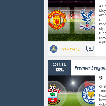
A Un
Moye
akár
remé
kapo
olya
tudá
neve
a pr
0
Bryan Corby
2014.11.
Premier League:
08.
Chel
Tott
hozz
bev
dobo