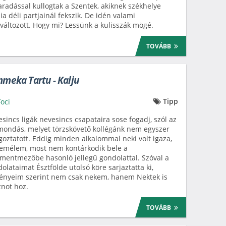
radással kullogtak a Szentek, akiknek székhelye
ia déli partjainál fekszik. De idén valami
áltozott. Hogy mi? Lessünk a kulisszák mögé.
TOVÁBB
mmeka Tartu - Kalju
Tipp
Foci
sincs ligák nevesincs csapataira sose fogadj, szól az
mondás, melyet törzskövető kollégánk nem egyszer
oztatott. Eddig minden alkalommal neki volt igaza,
emélem, most nem kontárkodik bele a
entmezőbe hasonló jellegű gondolattal. Szóval a
olataimat Észtfölde utolsó köre sarjaztatta ki,
ényeim szerint nem csak nekem, hanem Nektek is
not hoz.
TOVÁBB