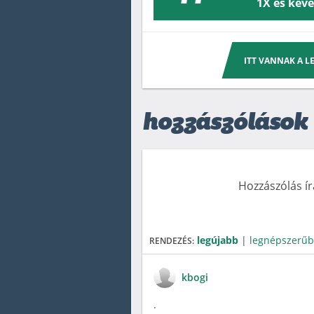
1X és keve
ITT VANNAK A 
hozzászólások
Hozzászólás í
legújabb
|
legnépszerű
RENDEZÉS:
kbogi
.