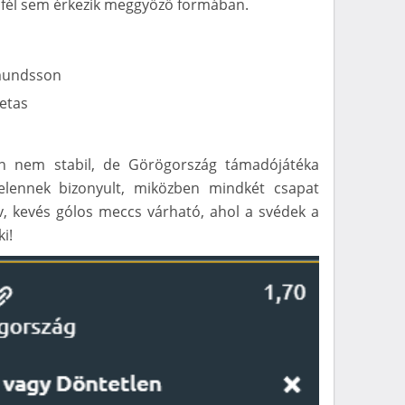
k fél sem érkezik meggyőző formában.
mundsson
etas
n nem stabil, de Görögország támadójátéka
elennek bizonyult, miközben mindkét csapat
v, kevés gólos meccs várható, ahol a svédek a
i!