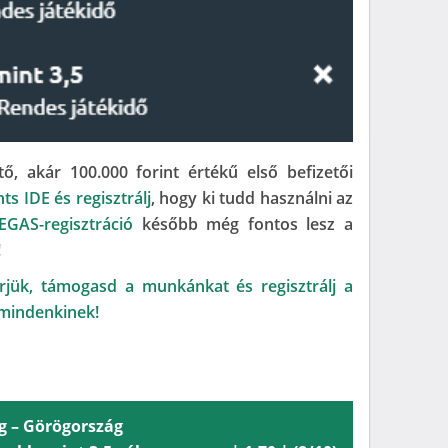
ő, akár 100.000 forint értékű első befizetői
nts IDE és regisztrálj
, hogy ki tudd használni az
GAS-regisztráció
később még fontos lesz a
!
érjük, támogasd a munkánkat és regisztrálj a
 mindenkinek!
g – Görögország