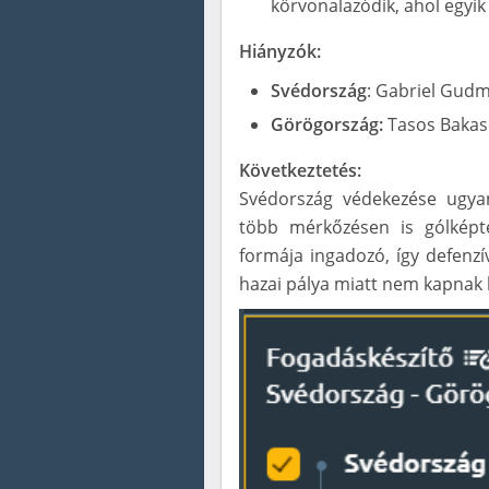
körvonalazódik, ahol egyi
Hiányzók:
Svédország
: Gabriel Gud
Görögország:
Tasos Bakas
Következtetés:
Svédország védekezése ugya
több mérkőzésen is gólképt
formája ingadozó, így defenzí
hazai pálya miatt nem kapnak k