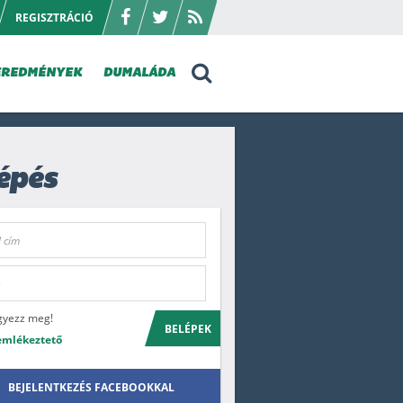
REGISZTRÁCIÓ
EREDMÉNYEK
DUMALÁDA
épés
gyezz meg!
BELÉPEK
emlékeztető
BEJELENTKEZÉS FACEBOOKKAL