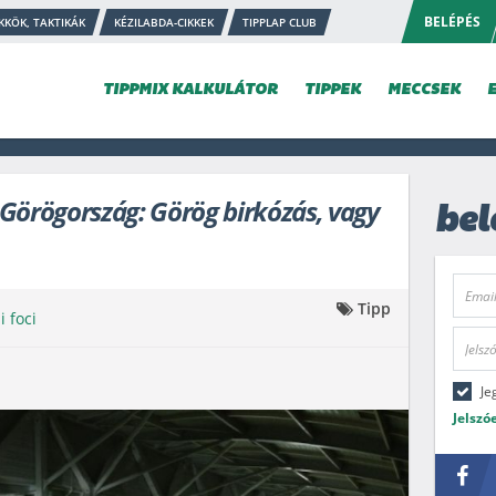
BELÉPÉS
KKÖK, TAKTIKÁK
KÉZILABDA-CIKKEK
TIPPLAP CLUB
TIPPMIX KALKULÁTOR
TIPPEK
MECCSEK
 Görögország: Görög birkózás, vagy
bel
Tipp
 foci
Je
Jelszó