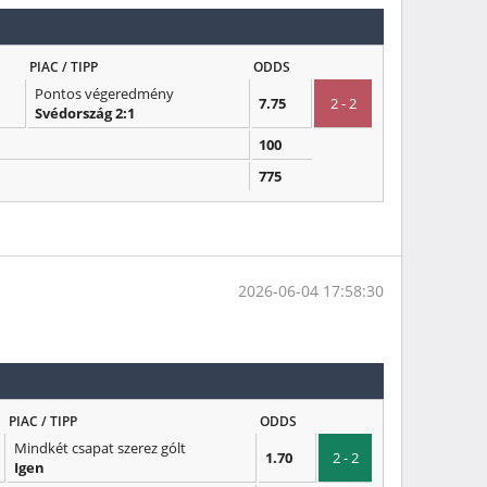
PIAC / TIPP
ODDS
Pontos végeredmény
7.75
2 - 2
Svédország 2:1
100
775
2026-06-04 17:58:30
PIAC / TIPP
ODDS
Mindkét csapat szerez gólt
1.70
2 - 2
Igen