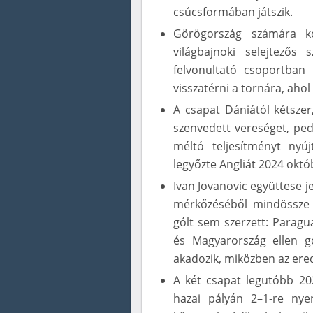
csúcsformában játszik.
Görögország számára kom
világbajnoki selejtezős
felvonultató csoportban
visszatérni a tornára, aho
A csapat Dániától kétszer
szenvedett vereséget, pe
méltó teljesítményt nyú
legyőzte Angliát 2024 okt
Ivan Jovanovic együttese j
mérkőzéséből mindössze 
gólt sem szerzett: Paragu
és Magyarország ellen gó
akadozik, miközben az ere
A két csapat legutóbb 20
hazai pályán 2–1-re nye