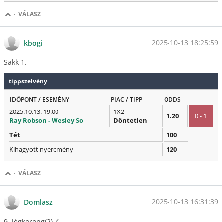
·
VÁLASZ
2025-10-13 18:25:59
kbogi
Sakk 1.
tippszelvény
IDŐPONT / ESEMÉNY
PIAC / TIPP
ODDS
2025.10.13. 19:00
1X2
1.20
0 - 1
Ray Robson - Wesley So
Döntetlen
Tét
100
Kihagyott nyeremény
120
·
VÁLASZ
2025-10-13 16:31:39
Domlasz
9. Jégkorong(2)🏒