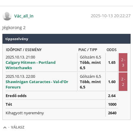
2025-10-13 20:22:27
Vác_all_in
Jégkorong 2
tippszelvény
IDŐPONT / ESEMÉNY
PIAC / TIPP
ODDS
2025.10.13. 21:00
Gólszám 6,5
2 -
Calgary Hitmen - Portland
Több, mint
1.65
3
Winterhawks
6,5
2025.10.13. 22:00
Gólszám 6,5
2 -
Shawinigan Cataractes - Val-d'Or
Több, mint
1.60
2
Foreurs
6,5
Eredő odds
2.64
Tét
1000
Kihagyott nyeremény
2640
·
VÁLASZ