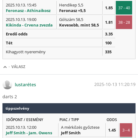
2025.10.13. 15:45
Hendikep 5,5
1.85
37 - 40
Feronasz - Athinaikosz
Feronasz +5,5
2025.10.13. 19:00
Gólszám 58,5
1.81
38 - 28
Kikinda - Crvena zvezda
Kevesebb, mint 58,5
Eredő odds
3.35
Tét
100
Kihagyott nyeremény
335
·
VÁLASZ
2025-10-13 11:20:19
lustarétes
darts 2
tippszelvény
IDŐPONT / ESEMÉNY
PIAC / TIPP
ODDS
2025.10.13. 12:00
A mérkőzés győztese
1.45
3 - 4
Jeff Smith - Jam. Owens
Jeff Smith