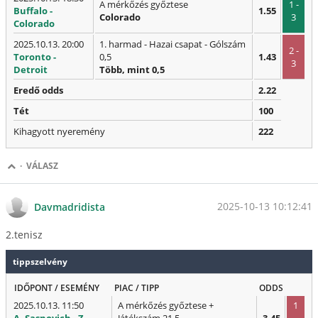
A mérkőzés győztese
1 -
Buffalo -
1.55
Colorado
3
Colorado
2025.10.13. 20:00
1. harmad - Hazai csapat - Gólszám
2 -
Toronto -
0,5
1.43
3
Detroit
Több, mint 0,5
Eredő odds
2.22
Tét
100
Kihagyott nyeremény
222
·
VÁLASZ
2025-10-13 10:12:41
Davmadridista
2.tenisz
tippszelvény
IDŐPONT / ESEMÉNY
PIAC / TIPP
ODDS
2025.10.13. 11:50
A mérkőzés győztese +
1