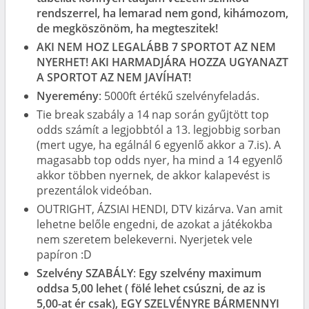
rendszerrel, ha lemarad nem gond, kihámozom,
de megköszönöm, ha megteszitek!
AKI NEM HOZ LEGALÁBB 7 SPORTOT AZ NEM
NYERHET! AKI HARMADJÁRA HOZZA UGYANAZT
A SPORTOT AZ NEM JAVÍHAT!
Nyeremény
: 5000ft értékű szelvényfeladás.
Tie break szabály a 14 nap során gyűjtött top
odds számít a legjobbtól a 13. legjobbig sorban
(mert ugye, ha egálnál 6 egyenlő akkor a 7.is). A
magasabb top odds nyer, ha mind a 14 egyenlő
akkor többen nyernek, de akkor kalapevést is
prezentálok videóban.
OUTRIGHT, ÁZSIAI HENDI, DTV kizárva. Van amit
lehetne belőle engedni, de azokat a játékokba
nem szeretem belekeverni. Nyerjetek vele
papíron :D
Szelvény SZABÁLY
:
Egy szelvény maximum
oddsa 5,00 lehet ( fölé lehet csúszni, de az is
5,00-at ér csak), EGY SZELVÉNYRE BÁRMENNYI