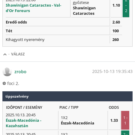
győztese
Shawinigan Cataractes - Val-
1.10
-
Shawinigan
d'Or Foreurs
2
Cataractes
Eredő odds
2.60
Tét
100
Kihagyott nyeremény
260
·
VÁLASZ
2025-10-13 19:35:43
zrobo
⚽ foci 2.
tippszelvény
IDŐPONT / ESEMÉNY
PIAC / TIPP
ODDS
2025.10.13. 20:45
1X2
1 -
Észak-Macedónia -
1.33
Észak-Macedónia
1
Kazahsztán
2025.10.13. 20:45
1X2
2 -