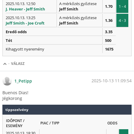
2025.10.13. 12:50
A mérkőzés győztese
1.70
1 - 4
J. Heaver - Jeff Smith
Jeff Smith
2025.10.13. 13:25
A mérkőzés győztese
1.36
4 - 3
Jeff Smith - Joe Croft
Jeff Smith
Eredő odds
3.35
Tét
500
Kihagyott nyeremény
1675
·
VÁLASZ
2025-10-13 11:09:54
1_Petipp
Buenos Dias!
Jégkorong
tippszelvény
IDŐPONT /
PIAC / TIPP
ODDS
ESEMÉNY
2025.10.13. 18:30