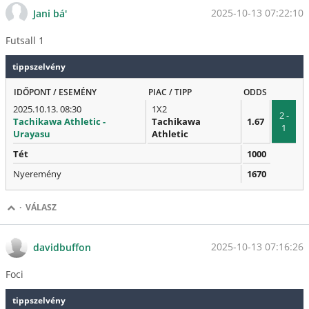
2025-10-13 07:22:10
Jani bá'
Futsall 1
tippszelvény
IDŐPONT / ESEMÉNY
PIAC / TIPP
ODDS
2025.10.13. 08:30
1X2
2 -
Tachikawa Athletic -
Tachikawa
1.67
1
Urayasu
Athletic
Tét
1000
Nyeremény
1670
·
VÁLASZ
2025-10-13 07:16:26
davidbuffon
Foci
tippszelvény