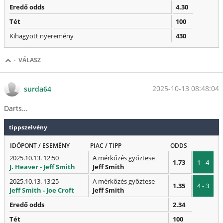
Eredő odds
4.30
Tét
100
Kihagyott nyeremény
430
·
VÁLASZ
2025-10-13 08:48:04
surda64
Darts...
tippszelvény
IDŐPONT / ESEMÉNY
PIAC / TIPP
ODDS
2025.10.13. 12:50
A mérkőzés győztese
1.73
1 - 4
J. Heaver - Jeff Smith
Jeff Smith
2025.10.13. 13:25
A mérkőzés győztese
1.35
4 - 3
Jeff Smith - Joe Croft
Jeff Smith
Eredő odds
2.34
Tét
100