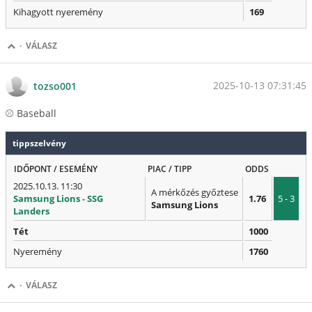
Kihagyott nyeremény
169
·
VÁLASZ
2025-10-13 07:31:45
tozso001
⚾ Baseball
tippszelvény
IDŐPONT / ESEMÉNY
PIAC / TIPP
ODDS
2025.10.13. 11:30
A mérkőzés győztese
Samsung Lions - SSG
1.76
5 - 3
Samsung Lions
Landers
Tét
1000
Nyeremény
1760
·
VÁLASZ