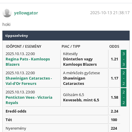
2025-10-13 21:38:17
yellowgator
hoki
tippszelvény
IDŐPONT / ESEMÉNY
PIAC / TIPP
ODDS
2025.10.13. 22:00
Kétesély
3
Regina Pats - Kamloops
Döntetlen vagy
1.21
-
Blazers
Kamloops Blazers
3
2025.10.13. 22:00
A mérkőzés győztese
2
Shawinigan Cataractes -
Shawinigan
1.17
-
Val-d'Or Foreurs
Cataractes
2
2025.10.13. 23:00
2
Gólszám 6,5
Penticton Vees - Victoria
1.58
-
Kevesebb, mint 6,5
Royals
2
Eredő odds
2.24
Tét
100
Nyeremény
224