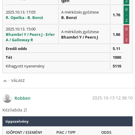
Igen
2
0
2025.10.13. 17:05
A mérkőzés győztese
1.76
-
R. Opelka - B. Bonzi
B. Bonzi
2
2025.10.13. 15:00
0
A mérkőzés győztese
Bhambri Y / Peers J - Erler
1.86
-
Bhambri Y / Peers J
A / Galloway R
2
Eredő odds
5.11
Tét
1000
Kihagyott nyeremény
5110
·
VÁLASZ
2025-10-13 12:38:10
Robben
Kézilabda 2!
tippszelvény
IDŐPONT / ESEMÉNY
PIAC / TIPP
ODDS