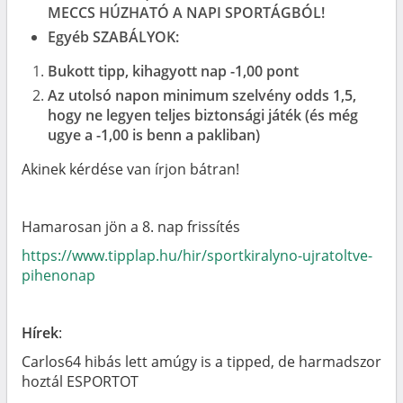
MECCS HÚZHATÓ A NAPI SPORTÁGBÓL!
Egyéb SZABÁLYOK:
Bukott tipp, kihagyott nap -1,00 pont
Az utolsó napon minimum szelvény odds 1,5,
hogy ne legyen teljes biztonsági játék (és még
ugye a -1,00 is benn a pakliban)
Akinek kérdése van írjon bátran!
Hamarosan jön a 8. nap frissítés
https://www.tipplap.hu/hir/sportkiralyno-ujratoltve-
pihenonap
Hírek
:
Carlos64 hibás lett amúgy is a tipped, de harmadszor
hoztál ESPORTOT