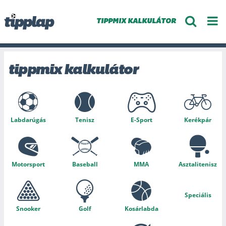
TIPPMIX KALKULÁTOR
tippmix kalkulátor
Labdarúgás
Tenisz
E-Sport
Kerékpár
Motorsport
Baseball
MMA
Asztalitenisz
Speciális
Snooker
Golf
Kosárlabda