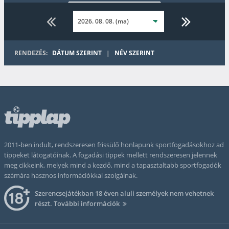
RENDEZÉS:
DÁTUM SZERINT
|
NÉV SZERINT
2011-ben indult, rendszeresen frissülő honlapunk sportfogadásokhoz ad
tippeket látogatóinak. A fogadási tippek mellett rendszeresen jelennek
meg cikkeink, melyek mind a kezdő, mind a tapasztaltabb sportfogadók
számára hasznos információkkal szolgálnak.
Szerencsejátékban 18 éven aluli személyek nem vehetnek
részt.
További információk