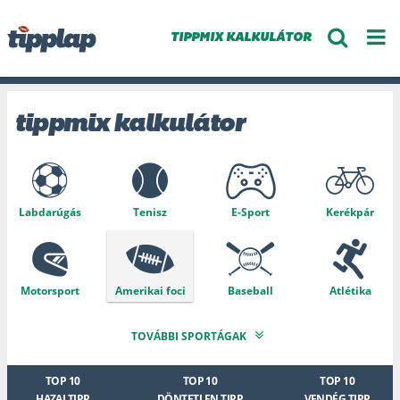
TIPPMIX KALKULÁTOR
tippmix kalkulátor
Labdarúgás
Tenisz
E-Sport
Kerékpár
Motorsport
Amerikai foci
Baseball
Atlétika
TOVÁBBI SPORTÁGAK
Speciális
Golf
Kosárlabda
Snooker
TOP 10
TOP 10
TOP 10
HAZAI TIPP
DÖNTETLEN TIPP
VENDÉG TIPP