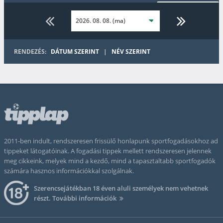
RENDEZÉS:
DÁTUM SZERINT
|
NÉV SZERINT
2011-ben indult, rendszeresen frissülő honlapunk sportfogadásokhoz ad
tippeket látogatóinak. A fogadási tippek mellett rendszeresen jelennek
meg cikkeink, melyek mind a kezdő, mind a tapasztaltabb sportfogadók
számára hasznos információkkal szolgálnak.
Szerencsejátékban 18 éven aluli személyek nem vehetnek
részt.
További információk