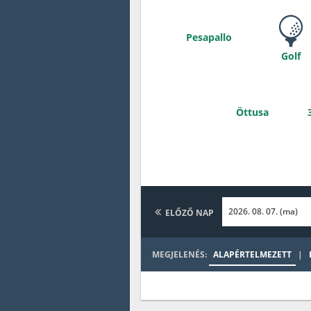
Pesapallo
Golf
Öttusa
ELŐZŐ NAP
MEGJELENÉS:
ALAPÉRTELMEZETT
|