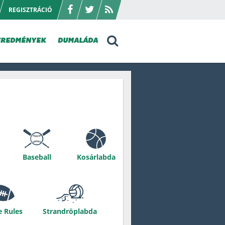
REGISZTRÁCIÓ
EREDMÉNYEK
DUMALÁDA
Baseball
Kosárlabda
e Rules
Strandröplabda